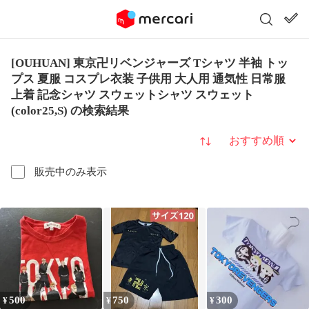
[OUHUAN] 東京卍リベンジャーズ Tシャツ 半袖 トッ
プス 夏服 コスプレ衣装 子供用 大人用 通気性 日常服
上着 記念シャツ スウェットシャツ スウェット
(color25,S) の検索結果
並び替え
販売中のみ表示
500
750
300
¥
¥
¥