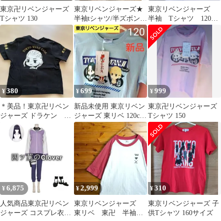
東京卍リベンジャーズ
東京リベンジャーズ★
東京リベンジャーズ
Tシャツ 130
半袖tシャツ/半ズボン
半袖 Tシャツ 120
セットサイズ120
東卍 場地圭介 松野
千冬 花垣武道
380
699
999
¥
¥
¥
＊美品！東京卍リベン
新品未使用 東京リベン
東京卍リベンジャーズ
ジャーズ ドラケン T
ジャーズ 東リベ 120cm
Tシャツ 150
シャツ 90
半袖Tシャツ くすみブ
ルー
6,875
2,999
310
¥
¥
¥
人気商品東京卍リベン
東京リベンジャーズ
東京リベンジャーズ 子
ジャーズ コスプレ衣装
東リベ 東卍 半袖Ｔ
供Tシャツ 160サイズ