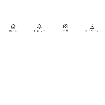
メルカリについて
ホーム
お知らせ
出品
マイページ
会社概要（運営会社）
採用情報
プレスリリース
公式ブログ
プレスキット
メルカリUS
メルカリShops
m department（エムデパ）
ヘルプ
ヘルプセンター（ガイド・お問い合わせ）
メルカリShopsでショップを開設する
メルカリShops ショップ管理画面にログイン
メルカリShops出店者向けガイド
お問い合わせ一覧