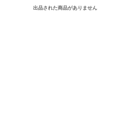
出品された商品がありません