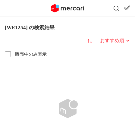
[WE1254] の検索結果
並び替え
販売中のみ表示