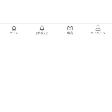
メルカリについて
ホーム
お知らせ
出品
マイページ
会社概要（運営会社）
採用情報
プレスリリース
公式ブログ
プレスキット
メルカリUS
メルカリShops
m department（エムデパ）
ヘルプ
ヘルプセンター（ガイド・お問い合わせ）
メルカリShopsでショップを開設する
メルカリShops ショップ管理画面にログイン
メルカリShops出店者向けガイド
お問い合わせ一覧