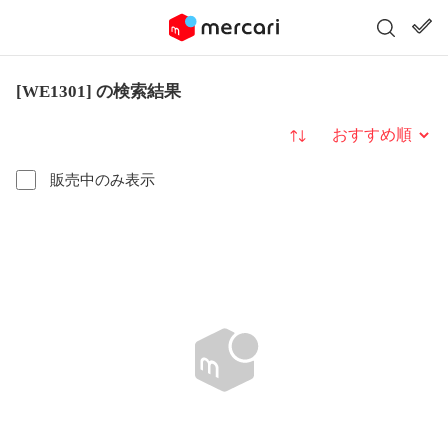
[WE1301] の検索結果
並び替え
販売中のみ表示