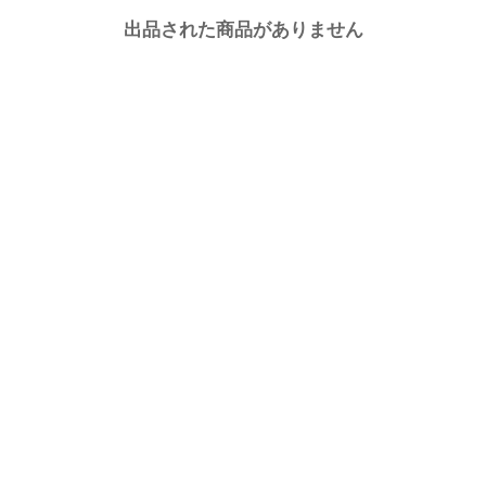
出品された商品がありません