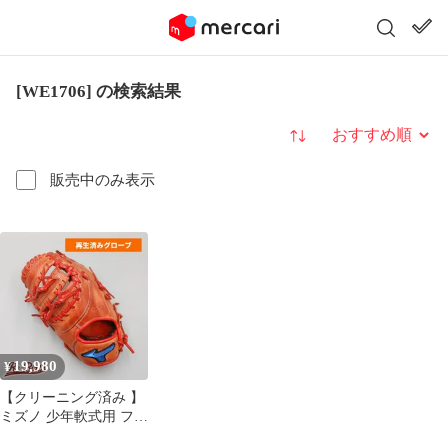
[WE1706] の検索結果
並び替え
販売中のみ表示
19,980
¥
【クリーニング済み 】
ミズノ 少年軟式用 ファ
ーストミット 型付け済