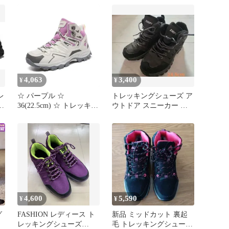
4,063
3,400
¥
¥
レ
☆ パープル ☆
トレッキングシューズ ア
キ
36(22.5cm) ☆ トレッキン
ウトドア スニーカー 靴
グシューズ 登山靴 レデ
登山靴 24.5
ィース トレッキングシュ
ーズ 登山靴 レディース
ハイキングシューズ 登山
ブーツ スニーカー ひも
靴 紐靴 レディースシュ
ーズ シューズ くつ 靴 ト
レッキング ハイキング
4,600
5,590
¥
¥
グ
FASHION レディース ト
新品 ミッドカット 裏起
レッキングシューズ
毛 トレッキングシューズ