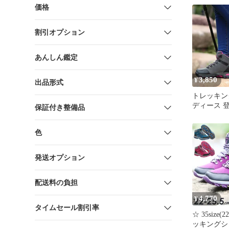
水 ブーツ
価格
ーツ トレ
ズ 暖かい
割引オプション
ーツ 防滑
厚底 軽量 
通気
あんしん鑑定
3,850
¥
出品形式
トレッキン
ディース 登
保証付き整備品
水 アウト
グ 足首保
色
発送オプション
配送料の負担
4,770
¥
タイムセール割引率
☆ 35size(
ッキングシ