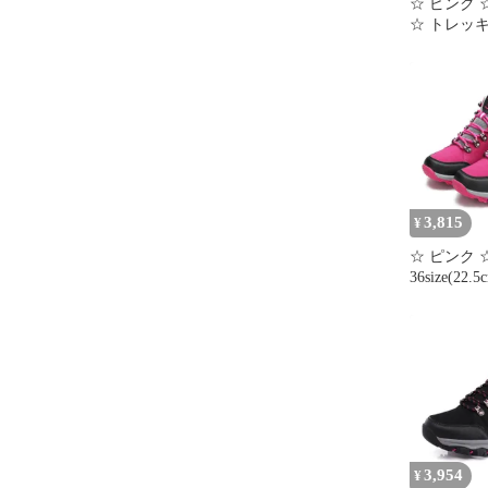
☆ ピンク ☆ 
☆ トレッ
登山靴 レ
ッキングシ
レディース
ューズ 登
ーカー ひも
ィースシュ
くつ 靴 ト
イキング
3,815
¥
☆ ピンク 
36size(22
キングシュ
グシューズ
シューズ 
ニーカー 
靴 ハイキ
ア 登山 
ーズ トレ
靴 キャン
オシャレ
3,954
¥