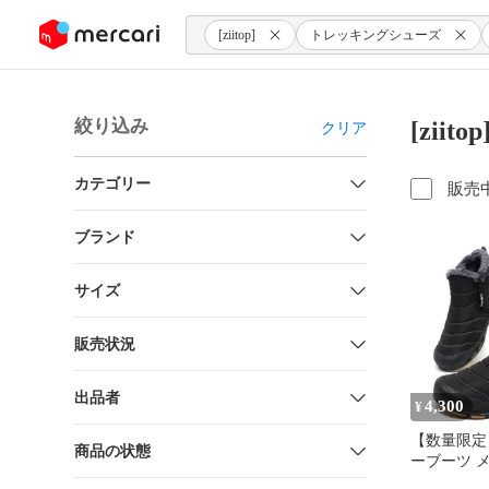
ンツにスキップ
[ziitop]
トレッキングシューズ
絞り込み
[zi
クリア
カテゴリー
販売
ブランド
サイズ
販売状況
出品者
4,300
¥
【数量限定】[
商品の状態
ーブーツ 
ース スノ