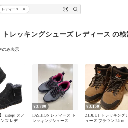
レディース
itop] トレッキングシューズ レディース の
中のみ表示
3,780
3,150
¥
¥
ziitop] スノ
FASHION レディース ト
ZHJLUT トレッキング
メンズ レディ
レッキングシューズ
ューズ ブラウン 24cm
ーシューズ 防
38（約24cm）