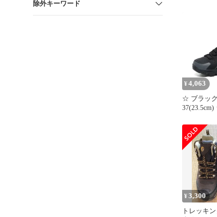
除外キーワード
ングシュー
グシューズ
スニーカー
山靴 ハイ
ドア 登山
ューズ ト
動靴 キャ
ル オシャ
4,063
¥
☆ ブラック
37(23.5c
グシューズ
ィース ト
ーズ 登山
ハイキング
ブーツ ス
靴 紐靴 
ーズ シュー
レッキング
3,300
¥
トレッキ