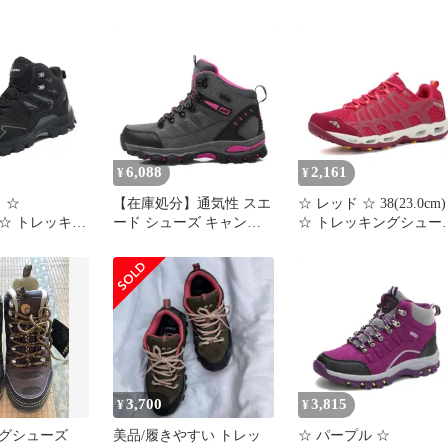
ズ トレッキン
性 登山靴 ミドルカット
 レディース
ハイキング アウトドア
 シューズ 登
キャンプ 靴 おすすめ 
キング アウト
わいい カジュアル 山登
 ハイキングシ
り シューズ 初心者 安
レッキング 運
コード:36028
ンプ カジュア
レ おしゃれ
6,088
2,161
¥
¥
 ☆
【在庫処分】通気性 スエ
☆ レッド ☆ 38(23.0cm)
m) ☆ トレッキン
ード シューズ キャンプ
☆ トレッキングシュー
 登山靴 レデ
透湿 アウトドア 登山靴
軽量 アウトドア ハイキ
レッキングシュ
ハイカットスエード 耐磨
ングシューズ 軽量 アウ
靴 レディース
耗 トレッキングシューズ
トドア アウトドアシュ
シューズ 登山
防滑 スニーカー 防水 レ
ズ スポーツシューズ ト
ニーカー ひも
ディース ハイカット メ
レッキングシューズ ウ
レディースシュ
ンズ ハイキングシューズ
ーキングシューズ スニ
ズ くつ 靴 ト
カー シューズ 軽い 滑
 ハイキング
止め すべり止め 通気性
3,700
3,815
¥
¥
ングシューズ
美品/履きやすい トレッ
☆ パープル ☆