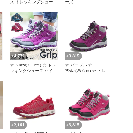
ッ
ス トレッキングシューズ
ーズ
ン
防水 防滑 通気 衝撃吸収
グ
耐摩耗性 登山 ハイキン
グ アウトドア 厚底 旅行
用 全天候対応 釣り靴 お
しゃれ 遠足 ハイキング
運動靴 ブラック 23.0cm
4,770
3,815
¥
¥
ト
☆ 39size(25.0cm) ☆ トレ
☆ パープル ☆
山
ッキングシューズ ハイキ
39size(25.0cm) ☆ トレッ
ングシューズ トレッキン
キングシューズ ハイキン
グシューズ レディース
グシューズ トレッキング
スニーカー シューズ 登
シューズ レディース ス
山靴 ハイキング アウト
ニーカー シューズ 登山
ドア 登山 ハイキングシ
靴 ハイキング アウトド
ューズ トレッキング 運
ア 登山 ハイキングシュ
動靴 キャンプ カジュア
ーズ トレッキング 運動
ル オシャレ おしゃれ
靴 キャンプ カジュアル
オシャレ
2,161
3,815
¥
¥