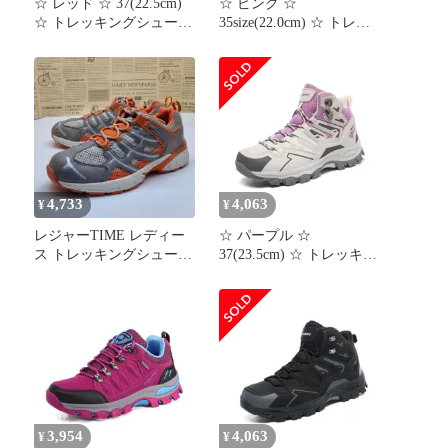
☆ レッド ☆ 37(22.5cm)
☆ ピンク ☆
☆ トレッキングシューズ
35size(22.0cm) ☆ トレッ
軽量 アウトドア ハイキ
キングシューズ ハイキン
ングシューズ 軽量 アウ
グシューズ トレッキング
トドア アウトドアシュー
シューズ レディース ス
ズ スポーツシューズ ト
ニーカー シューズ 登山
レッキングシューズ ウォ
靴 ハイキング アウトド
ーキングシューズ スニー
ア 登山 ハイキングシュ
カー シューズ 軽い 滑り
ーズ トレッキング 運動
止め すべり止め 通気性
靴 キャンプ カジュアル
オシャレ
4,733
4,063
¥
¥
レジャーTIME レディー
☆ パープル ☆
ッ
ス トレッキングシューズ
37(23.5cm) ☆ トレッキン
ン
240
グシューズ 登山靴 レデ
グ
ィース トレッキングシュ
ーズ 登山靴 レディース
ハイキングシューズ 登山
ブーツ スニーカー ひも
靴 紐靴 レディースシュ
ーズ シューズ くつ 靴 ト
レッキング ハイキング
3,954
4,063
¥
¥