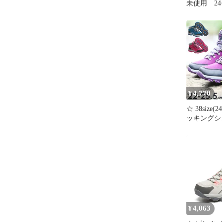
未使用 2
4,770
¥
☆ 38size(
ッキングシ
ングシュー
グシューズ
スニーカー
山靴 ハイ
ドア 登山
ューズ ト
動靴 キャ
ル オシャ
4,063
¥