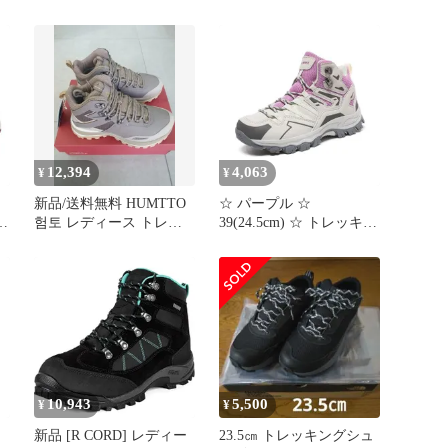
41（約25.5～26cm）
ブラック/ピンク 23cm
か
い
12,394
4,063
¥
¥
新品/送料無料 HUMTTO
☆ パープル ☆
ズ
험토 レディース トレッ
39(24.5cm) ☆ トレッキン
キングシューズ 登山靴
グシューズ 登山靴 レデ
全サイズ
ィース トレッキングシュ
ー
ーズ 登山靴 レディース
ハイキングシューズ 登山
ォ
ブーツ スニーカー ひも
ー
靴 紐靴 レディースシュ
り
ーズ シューズ くつ 靴 ト
レッキング ハイキング
10,943
5,500
¥
¥
新品 [R CORD] レディー
23.5㎝ トレッキングシュ