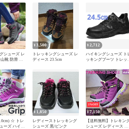
 ウィンターブ
ッキングシュー
裏起毛 防寒ブ
 秋冬シューズ
綿靴 雪靴 保温
3,500
2,712
¥
¥
グシューズ レ
トレッキングシューズ レ
ハイキングシューズ ト
山靴 防滑 防
ディース 23.5cm
ッキングブーツ トレッ
ドア ハイキン
ングシューズ 24.5
護 ハイカット
1%OFF
1,850
7,150
¥
¥
22.0cm) ☆ トレ
レディーストレッキング
【送料無料】トレキン
ューズ ハイキ
シューズ 黒/ピンク
シューズ レディース 女