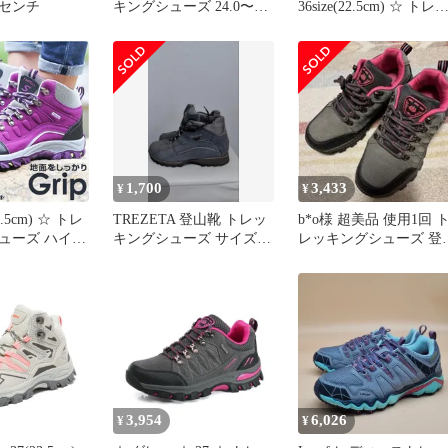
4センチ
キングシューズ 24.0〜
36size(22.5cm) ☆ トレ
24.5
キングシューズ ハイキ
グシューズ トレッキン
シューズ レディース ス
ニーカー シューズ 登山
靴 ハイキング アウトド
ア 登山 ハイキングシュ
ーズ トレッキング 運動
靴 キャンプ カジュアル
オシャレ
1,700
3,433
¥
¥
24.5cm) ☆ トレ
TREZETA 登山靴 トレッ
b*o様 超美品 使用1回 
ューズ ハイキ
キングシューズ サイズ:
レッキングシューズ 登
ズ トレッキン
23.5cm
靴 レディース ノースフ
 レディース
ェ
 シューズ 登
キング アウト
 ハイキングシ
レッキング 運
ンプ カジュア
レ おしゃれ
3,954
6,026
¥
¥