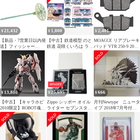
グホイール 音楽音量ボ
MODEL FORGMAN
ー開閉 外側：オープン
タン
DIGITAL QUARTZ フロ
ポケット×2
ッグマン デジタル クォ
52×48×20(cm) NT ABラ
ーツ 時計 【196-
ンク
260531-kh-07-izu】
21,432
1,800
2,401
¥
¥
¥
【新品・7営業日以内発
【中古】鉄道模型 のと
MOACCE リアブレーキ
送】フィッシャー
鉄道 花咲くいろは ラッ
パッド VTR 250-9 2009-
523201 外断熱用アンカ
ピング車 (NT201) 「B
2010 R/CB-1(CB 400 F)
ー Ｔｅｒｍｆｉｘ ６Ｈ
トレインショーティ
1989-1990 R/NT 400
－ＮＴ １２０ １００本
ー」 [0186892]
'Bros' NC25 R/CB 400
入フィッシャージャパ
SF(F2N/F2R)"Superfour"
ン fischer フィッシャー
(NC31) 19 ...
Termfix【沖縄離島販売
10%OFF
不可】
13,880
25,695
666
¥
¥
¥
【中古】【キャラホビ
Zippo シッポー オイル
月刊Newtype ニュータ
2010限定】ROBOT魂
ライター セブンスター
イプ 2018年7月号付録
＜SIDE MS＞ユニコー
1935 レプリカ 抽選プレ
ポスター F-502
ンガンダム(デストロイ
ゼント品 シルバー I
モード) NT-D発動Ver.
12(2017年9月製) 箱 NT
Sランク