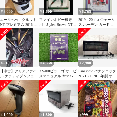
8,000
1,600
6,765
¥
¥
¥
エールべべ クルット
ファインホビー様専
2019 - 20 nba ジェーム
NT プレミアム 2016 ブ
用 Jaylen Brown NT
ス ハーデン カード 出
ラック
2017-18 /25
品 ヒューストン・ロケ
ッツ
510
4,558
2,980
¥
¥
¥
【中古】クリアファイ
XV400ビラーゴ サービ
Panasonic パナソニック
ル ナラティブ＆フェネ
スマニュアル ヤマハ 正
NT-T300 2016年製 オー
クス B5クリアファイル
規 中古 バイク 整備書
ブントースター現状品
「機動戦士ガンダム
2NT 2NT-020101 2NT-
NT」 月刊ガンダムエ
025101 cG 車検 整備情
ース 2019年2月号特別
報 uS
付録
1,000
1,800
999
¥
¥
¥