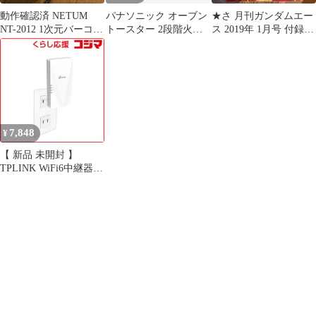
動作確認済 NETUM
パナソニック オーブン
★さ 月刊ガンダムエー
NT-2012 1次元バーコー
トースター 2段階火力
ス 2019年 1月号 付録な
ドスキャナー USB有線
切替 NT-T300 2019年製
し
◆
7,848
¥
【 新品 未開封 】
TPLINK WiFi6中継器
1201+574Mbps AX1800
[Wi-Fi 6(ax)/ac/n/a/g/b]
RE600X 未使用 送料無
料