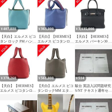
ニュートープグリーン)
鞄 レザー A刻印 2017年
ー金具 T刻 2015年製 ハ
頃製造 レディース
ンドバッグ レディース
407,880
363,000
3,135,000
¥
¥
¥
【天白】エルメス ピコ
【天白】【HERMES】
【天白】【HERMES】
タン ロック PM ハンド
エルメス ピコタンロッ
エルメス バーキン30 ノ
バッグ ブルー系 青系
クPM トレサージュ ブ
ワール ハンドバッグ ブ
水色系 シルバー金具 A
ルーブライトン×カプシ
ラック トゴ シルバー金
刻印 2017年頃製造 トリ
ーヌ×ブルーサフィール
具 A刻印 2017年頃製造
ヨン バッグ 鞄 レディ
C刻 2018年頃製 SV金具
黒 レディース【中古】
ース
ハンドバッグ【中古】
370,260
561,000
514
¥
¥
¥
【天白】【HERMES】
【天白】エルメス ピコ
駿台 英語入試問題研究
エルメス ピコタンロッ
タンロックMM エタン
S/NT テキスト通年セッ
クPM 18 ルージュカザ
シルバー金具 ハンドバ
ト 2018 計2冊 014m0B
ック □R刻印 2014年頃
ッグ トリヨン D刻印
製造 シルバー金具 トリ
2019年頃製造 鞄 グレー
ヨンクレマンス ハンド
系 レディース