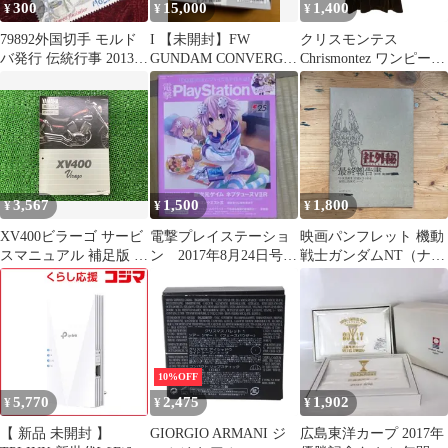
300
15,000
1,400
¥
¥
¥
79892外国切手 モルド
I 【未開封】FW
クリスモンテス
バ発行 伝統行事 2013年
GUNDAM CONVERGE
Chrismontez ワンピース
2種揃
#14
半袖 ひざ丈 クルーネッ
ク ドッキング ベロア
無地 110472012NT 2 茶
ブラウン
3,567
1,500
1,800
¥
¥
¥
XV400ビラーゴ サービ
電撃プレイステーショ
映画パンフレット 機動
スマニュアル 補足版 ヤ
ン 2017年8月24日号
戦士ガンダムNT（ナラ
マハ 正規 バイク 整備
VOl.644
ティブ） / 2018年公開
書 2NT-020101～ 2NT-
050101～ 配線図有り
YAMAHA 車検 整備情
報 【中古】 0
10%OFF
5,770
2,475
1,902
¥
¥
¥
【 新品 未開封 】
GIORGIO ARMANI ジ
広島東洋カープ 2017年