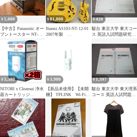
バッグ レディース【中
古】
5,000
81,800
420
¥
¥
¥
【中古】Panasonic オー
Ibanez AS103-NT-12-01
駿台 東京大学 東大コー
ブントースター NT-
2007年製
ス 英語入試問題研究
T300 2018年製
AA5TB320104 f145
S/NT テキスト通年セッ
ト 2018 計2冊 014m0B
5,380
3,980
1,397
¥
¥
¥
NITORI x Cleansui 浄水
【新品未使用】【未開
駿台 東京大学 東大理系
器カートリッジ
梱】 TPLINK Wi-Fi中
コース 英語入試問題研
MDC01S-NT 2箱
継機（コンセント直挿
究S/NT テキスト通年セ
し）1201+300Mbps
ット 2012 計2冊
AX1500 [Wi-Fi 6(ax)]
016m0C
RE505X