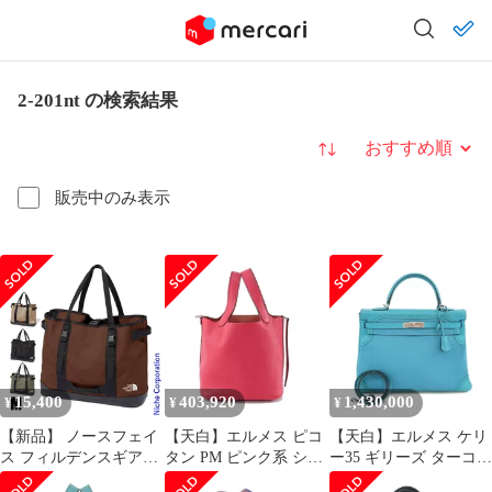
‎2-201nt の検索結果
並び替え
販売中のみ表示
15,400
403,920
1,430,000
¥
¥
¥
【新品】 ノースフェイ
【天白】エルメス ピコ
【天白】エルメス ケリ
ス フィルデンスギアト
タン PM ピンク系 シル
ー35 ギリーズ ターコイ
ート M (NM82201) (NT
バー金具 ハンドバッグ
ズブルー レザー シルバ