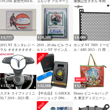
TPLINK 新世代WiFi6
ョルジオ アルマーニ ホ
優勝記念タオル 年間指
無線LAN中継器 1201＋
リデーコレクション
定 箱付き
300Mbps ［Wi-Fi
2012 クリスマスパレッ
6(ax)］ RE500X 未使用
ト1 フェイスパウダー/
送料無料
アイシャドウ/リップス
ティック NT Bランク
3,777
10,300
8,480
¥
¥
¥
2015 NT モンタレジ ヘ
2019 - 20 nba ビル ウォ
ホンダ NT 700V ドービ
ラル オオオオオオオト
ルトン NT サイン入り
ル / ABS 2013 - 15 用 オ
/ 99
オート カード ボスト
ートバイ ラジエーター
ン・セルティックFC
ガード グリル カバー
クーラー プロテクショ
ン NT700V 2006-2016 2
10%OFF
13,720
32,560
1,872
¥
¥
¥
スズキ スイフトジミニ
【中古品】 G-SHOCK
Disney ビニールバッグ
XL7 2019 - 2023 用 ク
ジーショック DW-
大 東京ディズニーシー
ルーズコントロールボ
8201NT-1JR 7TH
ディズニーランド
タン 多機能ステアリン
ANNIVERSARY
Christmas 2017 ファスナ