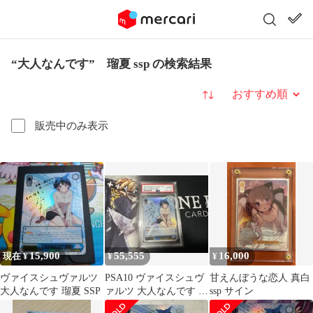
“大人なんです” 瑠夏 ssp の検索結果
並び替え
販売中のみ表示
15,900
55,555
16,000
現在 ¥
¥
¥
ヴァイスシュヴァルツ
PSA10 ヴァイスシュヴ
甘えんぼうな恋人 真白
大人なんです 瑠夏 SSP
ァルツ 大人なんです 瑠
ssp サイン
夏 SSP