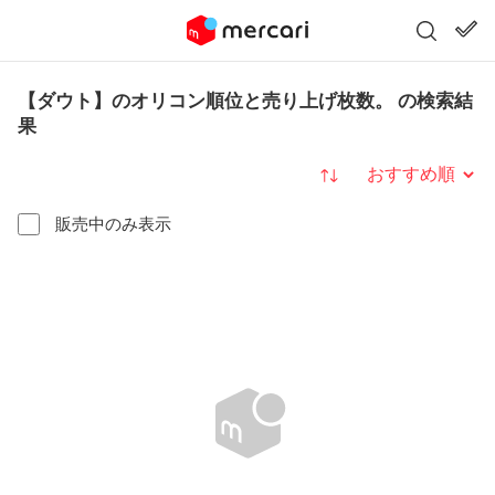
【ダウト】のオリコン順位と売り上げ枚数。 の検索結
果
並び替え
販売中のみ表示