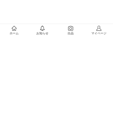
メルカリについて
ホーム
お知らせ
出品
マイページ
会社概要（運営会社）
採用情報
プレスリリース
公式ブログ
プレスキット
メルカリUS
メルカリShops
m department（エムデパ）
ヘルプ
ヘルプセンター（ガイド・お問い合わせ）
メルカリShopsでショップを開設する
メルカリShops ショップ管理画面にログイン
メルカリShops出店者向けガイド
お問い合わせ一覧