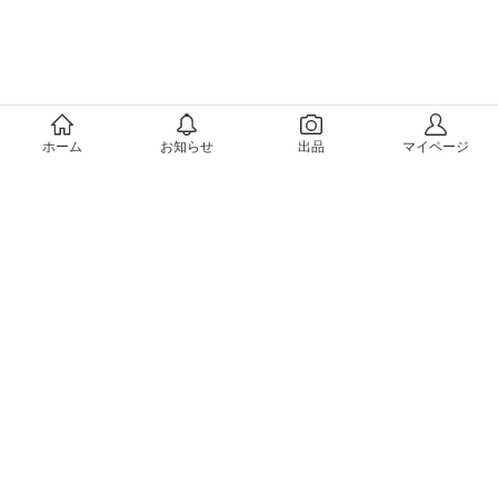
メルカリについて
ホーム
お知らせ
出品
マイページ
会社概要（運営会社）
採用情報
プレスリリース
公式ブログ
プレスキット
メルカリUS
メルカリShops
m department（エムデパ）
ヘルプ
ヘルプセンター（ガイド・お問い合わせ）
メルカリShopsでショップを開設する
メルカリShops ショップ管理画面にログイン
メルカリShops出店者向けガイド
お問い合わせ一覧