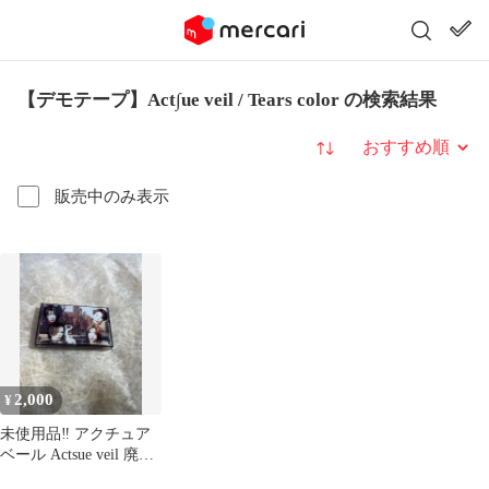
【デモテープ】Act∫ue veil / Tears color の検索結果
並び替え
販売中のみ表示
2,000
¥
未使用品‼️ アクチュア
ベール Actsue veil 廃盤
デモテープ‼️