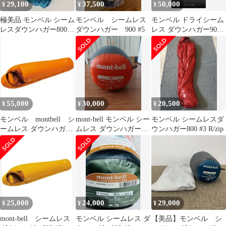
29,100
37,500
50,000
¥
¥
¥
極美品 モンベル シーム
モンベル シームレス
モンベル ドライシーム
レスダウンハガー800
ダウンハガー 900 #5
レス ダウンハガー900
寝袋 シュラフ テント泊
#3
保管袋
55,000
30,000
20,500
¥
¥
¥
モンベル montbell シ
mont-bell モンベル シー
モンベル シームレスダ
ームレス ダウンハガー
ムレス ダウンハガー
ウンハガー800 #3 R/zip
800 EXP. EXP
800 #1 シュラフ
25,000
24,000
29,000
¥
¥
¥
mont-bell シームレス
モンベル シームレス ダ
【美品】モンベル シ