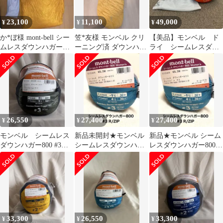
23,100
11,100
49,000
¥
¥
¥
か*ぼ様 mont-bell シー
笠*友様 モンベル クリ
【美品】モンベル ド
ムレスダウンハガー
ーニング済 ダウンハガ
ライ シームレスダウ
800 #2
ー#2 スーパースパイラ
ンハガー900 #1
ル 右ジッ
26,550
27,400
27,400
¥
¥
¥
モンベル シームレス
新品未開封★モンベル
新品★モンベル シーム
ダウンハガー800 #3
シームレスダウンハガ
レスダウンハガー800
Rzip #1121487
ー800 Women's #3 女性
Women's #3 当日発送可
用
能
33,300
26,550
33,300
¥
¥
¥