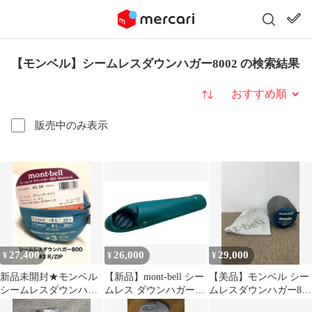
【モンベル】シームレスダウンハガー8002 の検索結果
並び替え
販売中のみ表示
27,400
26,000
29,000
¥
¥
¥
新品未開封★モンベル
【新品】mont-bell シー
【美品】モンベル シー
シームレスダウンハガ
ムレス ダウンハガー
ムレスダウンハガー800
ー800 Women's #3
800 #3
#3