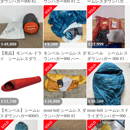
ダウンハガー800 #2
ウンハガー800 #3 ニュ
ームレスダウンハガ
未使用品
ーモデル #1121487
ー 800 #3
49,000
9,500
21,999
¥
¥
¥
【美品】モンベル ドラ
モンベル シームレス ダ
モンベル シームレス
イ シームレスダウン
ウンハガー800 ハーフ
ダウンハガー 800 #3
ハガー 900 #1
レングス #3 1121417
（クリーニング済）
51,740
26,000
30,500
¥
¥
¥
【モンベル】シームレ
mont-bell シームレス ダ
mont-bell シームレスド
スダウンハガー800#3
ウンハガー800 #2
ライダウンハガー900
R/ZIP サンライズレッ
#3
ド（SURD）#1121401