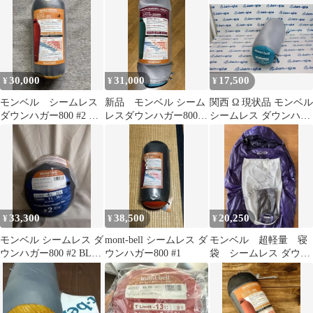
30,000
31,000
17,500
¥
¥
¥
モンベル シームレス
新品 モンベル シーム
関西 Ω 現状品 モンベル
ダウンハガー800 #2 イ
レスダウンハガー800
シームレス ダウンハガ
エロー
women's #3
ー800 激安価格!! この
機会にぜひ!! J697236 P
33,300
38,500
20,250
¥
¥
¥
モンベル シームレス ダ
mont-bell シームレス ダ
モンベル 超軽量 寝
ウンハガー800 #2 BLニ
ウンハガー800 #1
袋 シームレス ダウン
ューモデル#1121486
ハガー800 #7