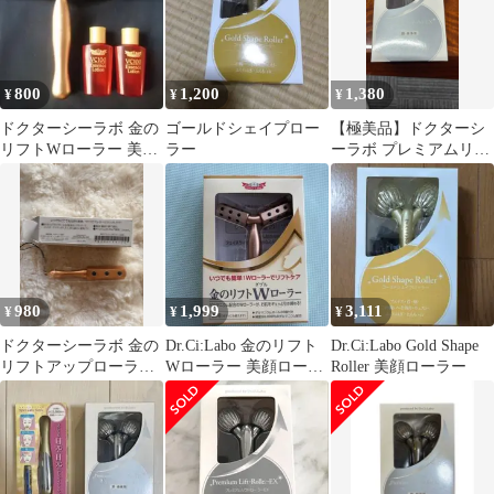
800
1,200
1,380
¥
¥
¥
ドクターシーラボ 金の
ゴールドシェイプロー
【極美品】ドクターシ
リフトWローラー 美顔
ラー
ーラボ プレミアムリフ
ローラー フェイスロー
トローラーEX 顔・全
ラー
身用
980
1,999
3,111
¥
¥
¥
ドクターシーラボ 金の
Dr.Ci:Labo 金のリフト
Dr.Ci:Labo Gold Shape
リフトアップローラー
Wローラー 美顔ローラ
Roller 美顔ローラー
ゴールド フェイシャル
ー
マッサージャー