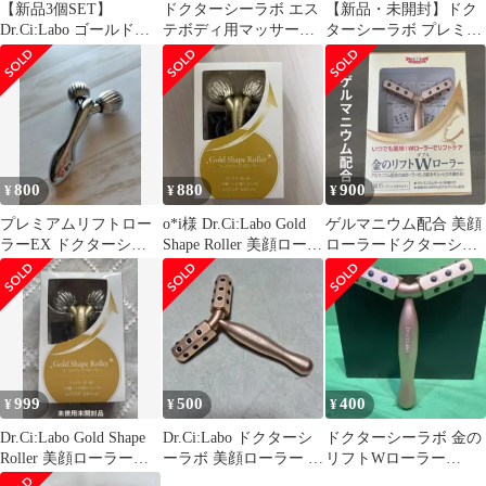
【新品3個SET】
ドクターシーラボ エス
【新品・未開封】ドク
Dr.Ci:Labo ゴールドシ
テボディ用マッサージ
ターシーラボ プレミア
ェイプローラー
クリームとゴールドシ
ムリフトローラーEX
ェイプローラーEX
800
880
900
¥
¥
¥
プレミアムリフトロー
o*i様 Dr.Ci:Labo Gold
ゲルマニウム配合 美顔
ラーEX ドクターシー
Shape Roller 美顔ローラ
ローラードクターシー
ラボ
ー
ラボ 金のリフト
999
500
400
¥
¥
¥
Dr.Ci:Labo Gold Shape
Dr.Ci:Labo ドクターシ
ドクターシーラボ 金の
Roller 美顔ローラー
ーラボ 美顔ローラー ゴ
リフトWローラー
未使用品
ールド
Dr.Ci:Labo