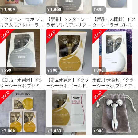
1,999
1,000
699
¥
¥
¥
ドクターシーラボ プレ
【新品】ドクターシー
【新品・未開封】ドク
ミアムリフトローラー
ラボ プレミアムリフト
ターシーラボ プレミア
EX&スポットケアソニ
ローラーEX 顔・身体
ムリフトローラーEX
ック おまけ付き
用
799
900
800
¥
¥
¥
【新品・未開封】ドク
【新品未開封】ドクタ
未使用•未開封 ドクタ
ターシーラボ プレミア
ーシーラボ ゴールドシ
ーシーラボ プレミアム
ムリフトローラーEX
ェイプローラー
リフトローラーEX
No.1698
2,000
2,833
900
¥
¥
¥