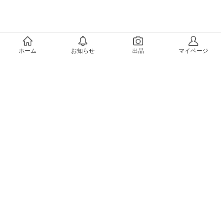
メルカリについて
ホーム
お知らせ
出品
マイページ
会社概要（運営会社）
採用情報
プレスリリース
公式ブログ
プレスキット
メルカリUS
メルカリShops
m department（エムデパ）
ヘルプ
ヘルプセンター（ガイド・お問い合わせ）
メルカリShopsでショップを開設する
メルカリShops ショップ管理画面にログイン
メルカリShops出店者向けガイド
お問い合わせ一覧
フリーワードから商品をさがす
プライバシーと利用規約