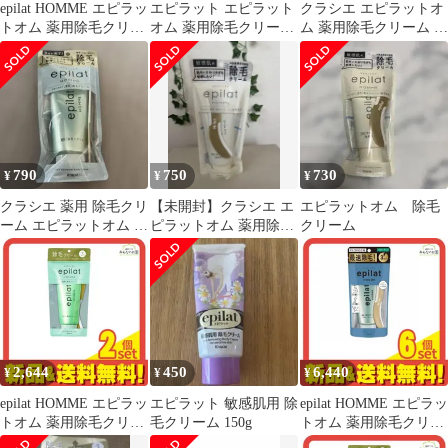
epilat HOMME エピラッ
エピラット エピラット
クラシエ エピラットオ
トオム 薬用除毛クリー
オム 薬用除毛クリーム
ム 薬用除毛クリーム 敏
ム スピーディー 150g 3
敏感肌用
感肌用
個セット まとめ売り
790
750
730
¥
¥
¥
クラシエ 薬用 除毛クリ
【未開封】クラシエ エ
エピラットオム 除毛
ーム エピラットオム 腕
ピラットオム 薬用除毛
クリーム
足胸脇の下用 3分
クリーム 敏感肌用 160g
2,644
450
6,440
¥
¥
¥
epilat HOMME エピラッ
エピラット 敏感肌用 除
epilat HOMME エピラッ
トオム 薬用除毛クリー
毛クリーム 150g
トオム 薬用除毛クリー
ム スピーディー 150g 2
ム スピーディー 150g 6