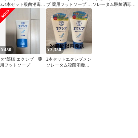
ム4本セット殺菌消毒消
ブ 薬用フットソープ 4
ソレータム殺菌消毒消
臭デオドラント薬用足
本セット ロート製薬
臭デオドラント薬用足
洗いソープ85g
洗いソープ85g
450
3,350
¥
¥
タ*郎様 エクシブ 薬
2本セットエクシブメン
用フットソープ
ソレータム殺菌消毒消
臭デオドラント薬用足
洗いソープ85g