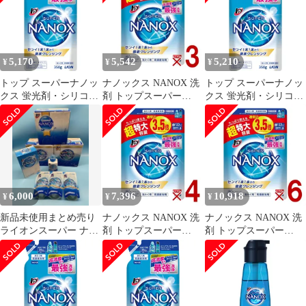
350g×4個
力 透明容器 ライオン 2
350g×4個
個
5,170
5,542
5,210
¥
¥
¥
トップ スーパーナノッ
ナノックス NANOX 洗
トップ スーパーナノッ
クス 蛍光剤・シリコー
剤 トップスーパー
クス 蛍光剤・シリコー
ン無添加 高濃度 洗濯洗
NANOX 詰替用超特大
ン無添加 高濃度 洗濯洗
剤 液体 詰め替え
1230g 衣料用洗剤 洗浄
剤 液体 詰め替え
350g×4個
力 透明容器 ライオン 3
350g×4個
個
6,000
7,396
10,918
¥
¥
¥
新品未使用まとめ売り
ナノックス NANOX 洗
ナノックス NANOX 洗
ライオンスーパー ナノ
剤 トップスーパー
剤 トップスーパー
ックスギフトセット液
NANOX 詰替用超特大
NANOX 詰替用超特大
体洗剤 洗濯洗剤
1230g 衣料用洗剤 洗浄
1230g 衣料用洗剤 洗浄
力 透明容器 ライオン 4
力 透明容器 ライオン 6
個
個