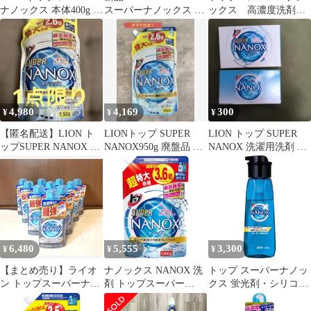
ナノックス 本体400g 2
スーパーナノックス 本
ックス 高濃度洗剤洗
本 洗剤 ライオン 新品
体+液体洗剤 350g×3
濯用 10ｇ×10袋 液体
4,980
4,169
300
¥
¥
¥
【匿名配送】LION ト
LIONトップ SUPER
LION トップ SUPER
ップSUPER NANOX 液
NANOX950g 廃盤品 未
NANOX 洗濯用洗剤 2
体洗剤 950g 廃盤品
使用 おまけ付き
点セット
6,480
5,555
3,300
¥
¥
¥
【まとめ売り】ライオ
ナノックス NANOX 洗
トップ スーパーナノッ
ン トップスーパーナノ
剤 トップスーパー
クス 蛍光剤・シリコー
ックス本体10個
NANOX 詰替用超特大
ン無添加 高濃度 洗濯洗
1230g 衣料用洗剤 洗浄
剤 液体 本