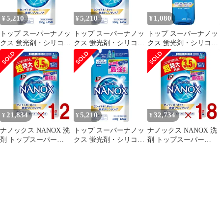
5,210
5,210
1,080
¥
¥
¥
トップ スーパーナノッ
トップ スーパーナノッ
トップ スーパーナノッ
クス 蛍光剤・シリコー
クス 蛍光剤・シリコー
クス 蛍光剤・シリコー
ン無添加 高濃度 洗濯洗
ン無添加 高濃度 洗濯洗
ン無添加 高濃度 洗濯洗
剤 液体 詰め替え
剤 液体 詰め替え
剤 液体 本体プッシュボ
350g×4個
350g×4個
トル 400g [1]
21,834
5,210
32,734
¥
¥
¥
ナノックス NANOX 洗
トップ スーパーナノッ
ナノックス NANOX 洗
剤 トップスーパー
クス 蛍光剤・シリコー
剤 トップスーパー
NANOX 詰替用超特大
ン無添加 高濃度 洗濯洗
NANOX 詰替用超特大
1230g 衣料用洗剤 洗浄
剤 液体 詰め替え
1230g 衣料用洗剤 洗浄
力 透明容器 ライオン
350g×4個
力 透明容器 ライオン
12個
18個