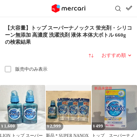
【大容量】トップ スーパーナノックス 蛍光剤・シリコ
ーン無添加 高濃度 洗濯洗剤 液体 本体大ボトル 660g
の検索結果
並び替え
販売中のみ表示
1,600
2,999
499
¥
¥
¥
LION トップ スーパー
新品＊SUPER NANOX
トップ スーパーナノ