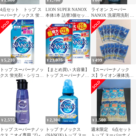
1,680
1,700
800
¥
¥
¥
4点セット トップ ス
LION SUPER NANOX
ライオン スーパー
ーパーナノックス 蛍光
本体1本 詰替3個セット
NANOX 洗濯用洗剤 液
剤・シリコーン無添加
トップ ナノックス
体 高濃度洗剤 66回分
高濃度 洗濯洗剤
660g
350g // 6602001
4903301306474
X001BX8T1H
5,210
23,075
499
¥
¥
¥
トップ スーパーナノッ
【まとめ買い 大容量】
【スーパーナノック
クス 蛍光剤・シリコー
トップ スーパーナノッ
ス】ライオン液体洗濯
ン無添加 高濃度 洗濯洗
クス 蛍光剤無配合 高濃
用洗剤 ワンパックタ
剤 液体 詰め替え
度 洗濯洗剤
イプ
350g×4個
2,575
2,300
1,500
¥
¥
¥
トップ スーパーナノッ
トップ ナノックス
週末限定 6点セット
クス ニオイ専用 プレミ
(NANOX)トップ スーパ
トップ スーパーナノッ