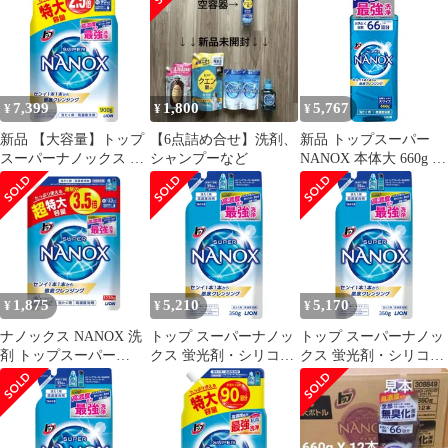
力 透明容器 ライオン 3
個
7,399
1,800
5,767
¥
¥
¥
新品 【大容量】トップ
【6点詰め合せ】洗剤、
新品 トップスーパー
スーパーナノックス 蛍
シャンプーなど
NANOX 本体大 660g ×
光剤・シリコーン無添
2個セット
加 高濃度 洗濯洗剤 液
体 詰め替え 特大900g
1,875
5,210
5,170
¥
¥
¥
ナノックス NANOX 洗
トップ スーパーナノッ
トップ スーパーナノッ
剤 トップスーパー
クス 蛍光剤・シリコー
クス 蛍光剤・シリコー
NANOX 詰替用超特大
ン無添加 高濃度 洗濯洗
ン無添加 高濃度 洗濯洗
1230g 衣料用洗剤 洗浄
剤 液体 詰め替え
剤 液体 詰め替え
力 透明容器 ライオン
350g×4個
350g×4個