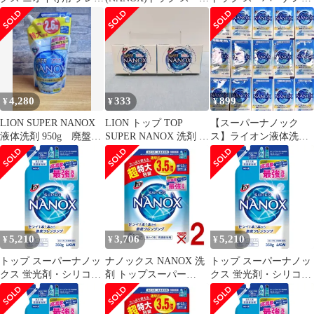
アム抗菌処方 洗剤 蛍光
ーナノックス 蛍光剤・
クス 蛍光剤・シリコー
剤・シリコ
シリコーン無
ン無添加 高濃度 洗濯洗
剤 350g ... 6601696
4903301306474
4,280
333
899
¥
¥
¥
LION SUPER NANOX
LION トップ TOP
【スーパーナノック
液体洗剤 950g 廃盤
SUPER NANOX 洗剤 4
ス】ライオン液体洗濯
品。
個セット
用洗剤 ワンパックタ
イプ
5,210
3,706
5,210
¥
¥
¥
トップ スーパーナノッ
ナノックス NANOX 洗
トップ スーパーナノッ
クス 蛍光剤・シリコー
剤 トップスーパー
クス 蛍光剤・シリコー
ン無添加 高濃度 洗濯洗
NANOX 詰替用超特大
ン無添加 高濃度 洗濯洗
剤 液体 詰め替え
1230g 衣料用洗剤 洗浄
剤 液体 詰め替え