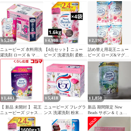
800g
花しずくの香り 詰め替
ズ 800g 2箱セット
え用 730g
5,240
4,980
2,190
¥
¥
¥
ニュービーズ 衣料用洗
【4点セット】ニュー
詰め替え用花王ニュー
濯洗剤 ローズ & マグ
ビーズ 洗濯洗剤 柔軟剤
ビーズ ローズ&マグノ
ノリアの香り 詰替え
入り洗剤 1600g×4 大容
リアの香り 超特大
2.1kg x 4パック NEW
量
☆900g 4袋NN
BEADS Liquid Laundry
Detergent Rose &
Magnolia Scent Refill
1,443
5,418
1,850
¥
¥
¥
【 新品 未開封 】 花王
ニュービーズ フレグラ
新品 期間限定 New
ニュービーズ ジャスミ
ンス 洗濯洗剤 粉末
Beads サボン＆ミュー
ン＆ムスクの香り つめ
800g
ゲの香り 超特大 1560g
かえ用1560g ニュービ
ーズ 未使用 送料無料