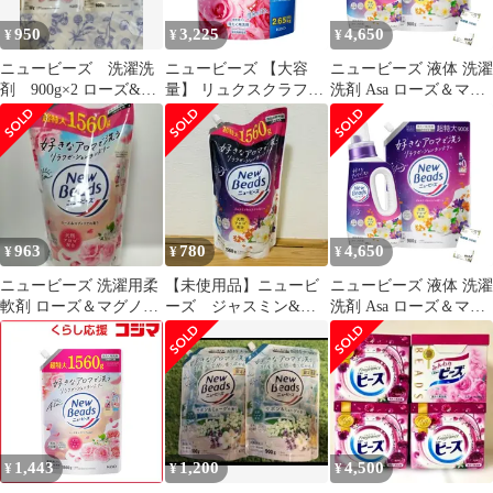
950
3,225
4,650
¥
¥
¥
ニュービーズ 洗濯洗
ニュービーズ 【大容
ニュービーズ 液体 洗濯
剤 900g×2 ローズ&マ
量】 リュクスクラフト
洗剤 Asa ローズ＆マグ
グノリアの香り
消臭&白さ 七分咲きロ
ノリア 詰め替え1560g 2
ーズの香り配合
個セット +咲耶姫
STOREオリジナルくじ
[ローズ＆マグノリア]
[詰め替え1560g 2個セ
ット]
963
780
4,650
¥
¥
¥
ニュービーズ 洗濯用柔
【未使用品】ニュービ
ニュービーズ 液体 洗濯
軟剤 ローズ＆マグノリ
ーズ ジャスミン&ム
洗剤 Asa ローズ＆マグ
ア 1560g
スクの香り 超特大
ノリア 詰め替え1560g 2
1560g 洗濯用洗剤
個セット +咲耶姫
STOREオリジナルくじ
[ローズ＆マグノリア]
[詰め替え1560g 2個セ
ット]
1,443
1,200
4,500
¥
¥
¥