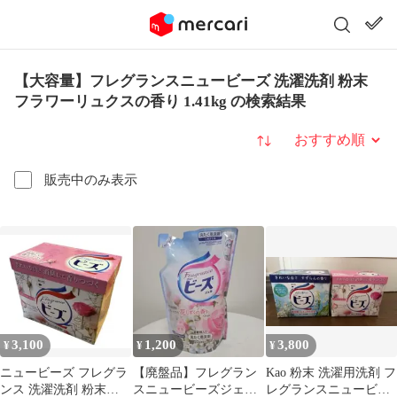
【大容量】フレグランスニュービーズ 洗濯洗剤 粉末
フラワーリュクスの香り 1.41kg の検索結果
並び替え
販売中のみ表示
3,100
1,200
3,800
¥
¥
¥
ニュービーズ フレグラ
【廃盤品】フレグラン
Kao 粉末 洗濯用洗剤 フ
ンス 洗濯洗剤 粉末
スニュービーズジェル
レグランスニュービー