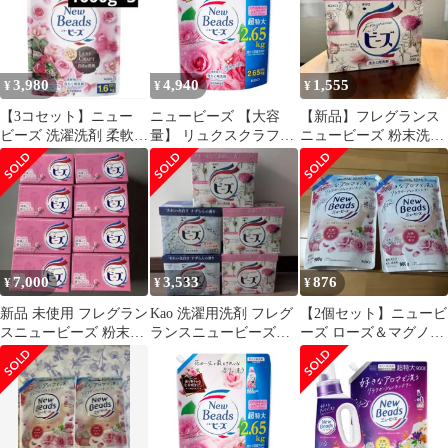
3,980
4,940
1,555
¥
¥
¥
【3コセット】ニュー
ニュービーズ 【大容
【新品】フレグランス
ビーズ 洗濯洗剤 柔軟剤
量】 リュクスクラフト
ニュービーズ 粉末洗剤
入り洗剤 1600g×3 大容
消臭&白さ 七分咲きロ
800g
量
ーズの香り配合 柔軟剤
入り ローズ&マグノリ
アの香り 詰替え用
2,650g
7,000
3,533
876
¥
¥
¥
新品 未使用 フレグラン
Kao 洗濯用洗剤 フレグ
【2個セット】ニュービ
スニュービーズ 粉末洗
ランスニュービーズ
ーズ ローズ＆マグノリ
剤 800g まとめ売り
800g 5箱セット
アの香り 900g