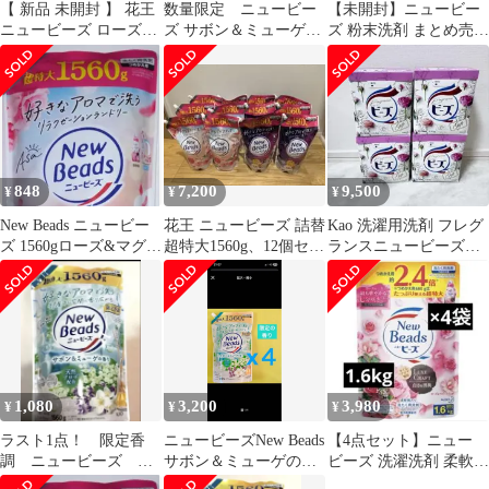
【 新品 未開封 】 花王
数量限定 ニュービー
【未開封】ニュービー
ニュービーズ ローズ＆
ズ サボン＆ミューゲの
ズ 粉末洗剤 まとめ売り
マグノリアの香り つめ
香り 900g×2個 超特大
プリンセス フルーティ
かえ用1560g ニュービ
詰替
ー ローズ
ーズ 未使用 送料無料
848
7,200
9,500
¥
¥
¥
New Beads ニュービー
花王 ニュービーズ 詰替
Kao 洗濯用洗剤 フレグ
ズ 1560gローズ&マグノ
超特大1560g、12個セッ
ランスニュービーズ
リアの香り
ト！まとめ売り！
1.4kg 4箱セット
1,080
3,200
3,980
¥
¥
¥
ラスト1点！ 限定香
ニュービーズNew Beads
【4点セット】ニュー
調 ニュービーズ 超
サボン＆ミューゲの香
ビーズ 洗濯洗剤 柔軟剤
特大 つめかえ用
り 1560g 4個セット
入り洗剤 1600g×4 大容