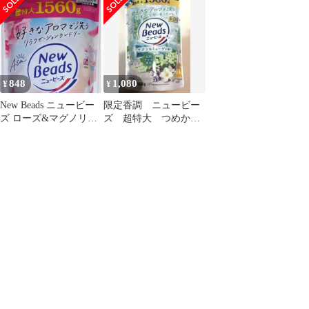
量
848
1,080
¥
¥
New Beads ニュービー
限定香調 ニュービー
ズ ローズ&マグノリア
ズ 超特大 つめかえ
の香り 1560g
用