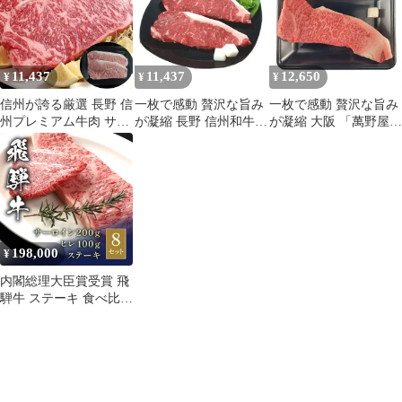
【送料無料】 長寿祝い
還暦祝い 吉兆 紅白 ギ
フト 化粧箱入り 最高級
和牛 6セット 岐阜県 贈
11,437
11,437
12,650
¥
¥
¥
答用
信州が誇る厳選 長野 信
一枚で感動 贅沢な旨み
一枚で感動 贅沢な旨み
州プレミアム牛肉 サー
が凝縮 長野 信州和牛サ
が凝縮 大阪 「萬野屋」
ロインステーキ 180g×2
ーロインステーキ
萬野和牛サーロインス
テーキ1枚(計320g) / 牛
肉 ステーキ 送料無料
198,000
¥
内閣総理大臣賞受賞 飛
騨牛 ステーキ 食べ比べ
セット サーロイン
200g×8枚 ＆ ヒレ
100g×8枚 (合計2.4kg)
【送料無料】 ギフト 化
粧箱入り 最高級 和牛
牛肉 詰め合わせ 岐阜県