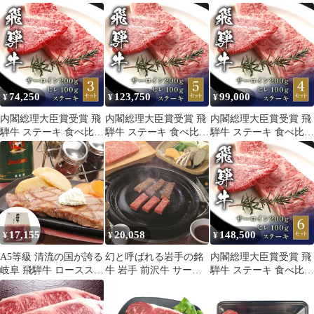
枚 セット 牛肉 お中元
ステーキ 2枚 400g / 冷
ステーキ 2枚 300g / 冷
ギフト お歳暮 ご贈答
凍 送料無料 国産 和牛
凍 送料無料 和牛 国産
ご贈答 黒毛和牛 茨城県
ステーキ
ステーキ
産 A4 A5ランク 冷蔵
74,250
123,750
99,000
¥
¥
¥
内閣総理大臣賞受賞 飛
内閣総理大臣賞受賞 飛
内閣総理大臣賞受賞 飛
騨牛 ステーキ 食べ比べ
騨牛 ステーキ 食べ比べ
騨牛 ステーキ 食べ比べ
セット サーロイン
セット サーロイン
セット サーロイン
200g×3枚 ＆ ヒレ
200g×5枚 ＆ ヒレ
200g×4枚 ＆ ヒレ
100g×3枚 (合計900g)
100g×5枚 (合計1.5kg)
100g×4枚 (合計1.2kg)
【送料無料】 三福 ギフ
【送料無料】 ご縁 結び
【送料無料】 幸せの四
ト 化粧箱入り 最高級
ギフト 化粧箱入り 最高
つ葉 ギフト 化粧箱入り
和牛 3セット 岐阜県 贈
級 和牛 5セット 岐阜県
最高級 和牛 4セット 岐
答用 お祝い 内祝い グ
贈答用 結婚祝い
阜県 贈答用 結婚祝い
17,155
20,058
148,500
¥
¥
¥
ルメ
内祝い
A5等級 清流の国が誇る
幻と呼ばれる岩手の銘
内閣総理大臣賞受賞 飛
岐阜 飛騨牛 ロースステ
牛 岩手 前沢牛 サーロ
騨牛 ステーキ 食べ比べ
ーキ 480g (約240g×2枚)
イン ステーキ 150gｘ2
セット サーロイン
200g×6枚 ＆ ヒレ
100g×6枚 (合計1.8kg)