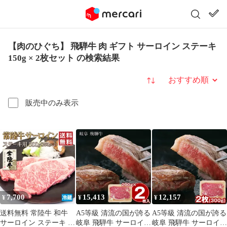
【肉のひぐち】 飛騨牛 肉 ギフト サーロイン ステーキ
150g × 2枚セット の検索結果
並び替え
販売中のみ表示
7,700
15,413
12,157
¥
¥
¥
送料無料 常陸牛 和牛
A5等級 清流の国が誇る
A5等級 清流の国が誇る
サーロイン ステーキ 2
岐阜 飛騨牛 サーロイン
岐阜 飛騨牛 サーロイン