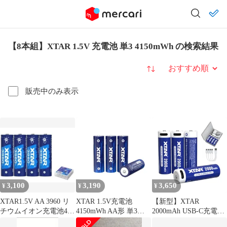
【8本組】XTAR 1.5V 充電池 単3 4150mWh の検索結果
並び替え
販売中のみ表示
3,100
3,190
3,650
¥
¥
¥
XTAR1.5V AA 3960 リ
XTAR 1.5V充電池
【新型】XTAR
チウムイオン充電池4本
4150mWh AA形 単3形
2000mAh USB-C充電式
セットタッチ式残量表
リチウム電池 4本セッ
単三リチウム電池 1.5V