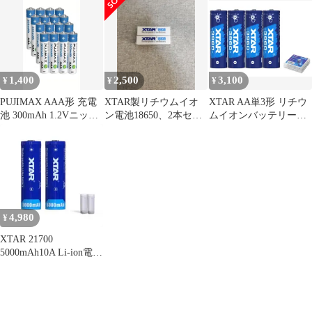
示
ト専用バッテリーケー
AA Li-ion充電池 付属
ス付 PSE認証済 LED充
USB-C充電ケーブル (単
電インジケータ内蔵バ
3リチウム電池4本)
ッテリー リテールパッ
ケージバージョン
1,400
2,500
3,100
¥
¥
¥
PUJIMAX AAA形 充電
XTAR製リチウムイオ
XTAR AA単3形 リチウ
池 300mAh 1.2Vニッケ
ン電池18650、2本セッ
ムイオンバッテリー
ル水素電池 16個
ト
1.5V 4本セット
3960mWh タッチ式残量
表示機能（LEDインジ
ケータ内蔵）最大3A放
電
4,980
¥
XTAR 21700
5000mAh10A Li-ion電池
2本&専用ケース