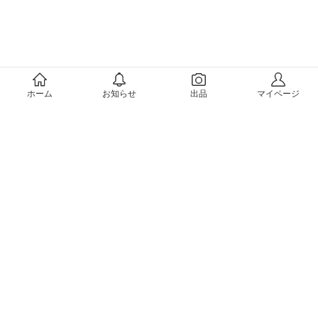
メルカリについて
ホーム
お知らせ
出品
マイページ
会社概要（運営会社）
採用情報
プレスリリース
公式ブログ
プレスキット
メルカリUS
メルカリShops
m department（エムデパ）
ヘルプ
ヘルプセンター（ガイド・お問い合わせ）
メルカリShopsでショップを開設する
メルカリShops ショップ管理画面にログイン
メルカリShops出店者向けガイド
お問い合わせ一覧