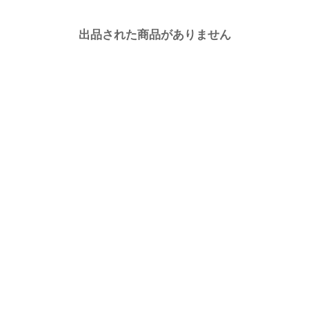
出品された商品がありません