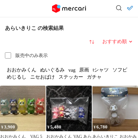
あらいきりこ の検索結果
並び替え
販売中のみ表示
おおかみくん
ぬいぐるみ
原画
tシャツ
ソフビ
vag
めじるし
ニセおばけ
ステッカー
ガチャ
3,900
5,480
6,780
¥
¥
¥
おおかみくん VAG 5
おおかみくん VAG あら
あらいきりこ おおかみ