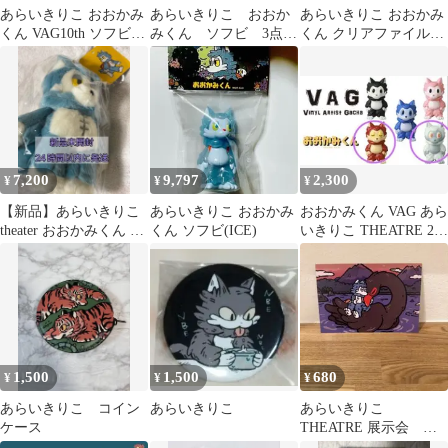
あらいきりこ おおかみ
あらいきりこ おおか
あらいきりこ おおかみ
くん VAG10th ソフビ
みくん ソフビ 3点セ
くん クリアファイル1
ガチャ 新品未開封
ット
枚 ステッカー2枚
7,200
9,797
2,300
¥
¥
¥
【新品】あらいきりこ
あらいきりこ おおかみ
おおかみくん VAG あら
theater おおかみくん ぬ
くん ソフビ(ICE)
いきりこ THEATRE 2種
いぐるみ おはなしのか
セット
れら
1,500
1,500
680
¥
¥
¥
あらいきりこ コイン
あらいきりこ
あらいきりこ
ケース
THEATRE 展示会 パ
ルコ おおかみくん