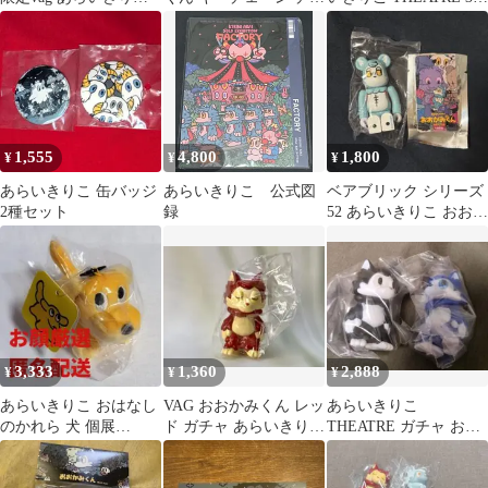
個展「Theater」
ーム ぬいぐるみ
セット
THEATRE
1,555
4,800
1,800
¥
¥
¥
あらいきりこ 缶バッジ
あらいきりこ 公式図
ベアブリック シリーズ
2種セット
録
52 あらいきりこ おおか
みくん
3,333
1,360
2,888
¥
¥
¥
あらいきりこ おはなし
VAG おおかみくん レッ
あらいきりこ
のかれら 犬 個展
ド ガチャ あらいきりこ
THEATRE ガチャ おお
THEATRE ぬいぐるみ
個展 THEATER
かみくん ソフビ VAG
マスコット