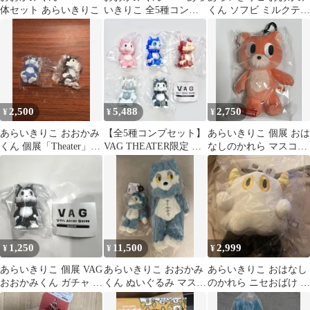
体セット あらいきりこ
いきりこ 全5種コンプ
くん ソフビ ミルクティ
リート THEATRE⑥
ー
2,500
5,488
2,750
¥
¥
¥
あらいきりこ おおかみ
【全5種コンプセット】
あらいきりこ 個展 おは
くん 個展「Theater」
VAG THEATER限定 お
なしのかれら マスコッ
ガチャ VAG
おかみくん あらいきり
ト くま ぬいぐるみ
こ ⭐︎
1,250
11,500
2,999
¥
¥
¥
あらいきりこ 個展 VAG
あらいきりこ おおかみ
あらいきりこ おはなし
おおかみくん ガチャ フ
くん ぬいぐるみ マスコ
のかれら ニセおばけ 個
ィギュア 黒 ブラック
ットセット 個展
展 THEATRE ぬいぐる
THEATRE
み 大