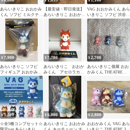
6,800
1,055
1,100
¥
¥
¥
あらいきりこ おおかみ
【最安値・即日発送】
VAG おおかみくん あら
くん ソフビ ミルクティ
あらいきりこ おおかみ
いきりこ ソフビ 渋谷
ー
くん ガチャ VAG ソフ
PARCO グレー
ビ 白
7,900
7,780
2,700
¥
¥
¥
あらいきりこ ソフビ
あらいきりこ おおか
あらいきりこ個展 おお
フィギュア おおかみく
みくん アセロラカラ
かみくん THEATRE
ん 夜明け
ー ソフビ
VAG 3点
5,500
6,000
2,800
¥
¥
¥
☆全5種コンプセット☆
あらいきりこ おおかみ
おおかみくん VAG あら
限定vag あらいきりこ
くん キーチェーン チャ
いきりこ THEATRE 3個