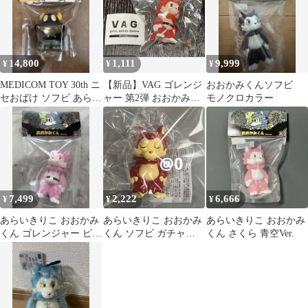
14,800
1,111
9,999
¥
¥
¥
MEDICOM TOY 30th ニ
【新品】VAG ゴレンジ
おおかみくんソフビ
セおばけ ソフビ あらい
ャー 第2弾 おおかみく
モノクロカラー
きりこ
ん クリア レッド あら
いきりこ
7,499
2,222
6,666
¥
¥
¥
あらいきりこ おおかみ
あらいきりこ おおかみ
あらいきりこ おおかみ
くん ゴレンジャー ピン
くん ソフビ ガチャ
くん さくら 青空Ver.
ク
VAG フィギュア 個展