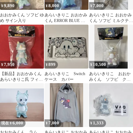
9,890
8,000
7,000
¥
¥
¥
おおかみくん ソフビ ゆ
あらいきりこ おおかみ
あらいきりこ おおかみ
め サイン入り
くん ERROR BLUE エ
くん ソフビ ミルクティ
ラー ブルー
ー
7,950
899
10,500
¥
¥
¥
【新品】おおかみくん
あらいきりこ Switch
あらいきりこ おおか
あらいきりこ氏 フィギ
ケース カバー
みくん ソフビ クリ
ュア ソフビ
スマスの星
6,000
7,000
1,333
現在 ¥
¥
¥
おおかみくん ラム
あらいきりこ おおかみ
あらいきりこ おおかみ