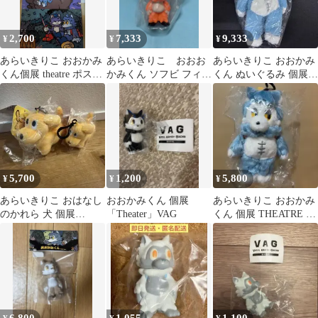
2,700
7,333
9,333
¥
¥
¥
あらいきりこ おおかみ
あらいきりこ おおお
あらいきりこ おおかみ
くん個展 theatre ポスト
かみくん ソフビ フィギ
くん ぬいぐるみ 個展
カードノベリティ 3枚
ュア パンプキン
THEATRE
5,700
1,200
5,800
¥
¥
¥
あらいきりこ おはなし
おおかみくん 個展
あらいきりこ おおかみ
のかれら 犬 個展
「Theater」VAG
くん 個展 THEATRE マ
THEATRE ぬいぐるみ
スコット
マスコット