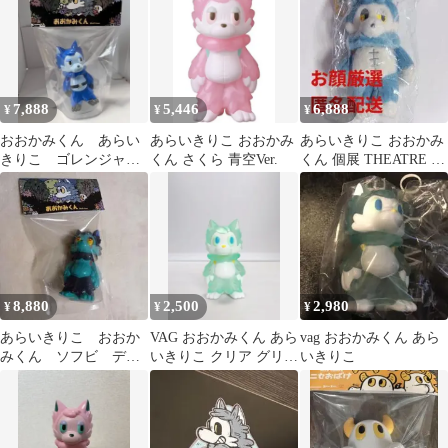
THEATRE
7,888
5,446
6,888
¥
¥
¥
おおかみくん あらい
あらいきりこ おおかみ
あらいきりこ おおかみ
きりこ ゴレンジャ
くん さくら 青空Ver.
くん 個展 THEATRE ぬ
ー ブルー
いぐるみ マスコット
8,880
2,500
2,980
¥
¥
¥
あらいきりこ おおか
VAG おおかみくん あら
vag おおかみくん あら
みくん ソフビ デビ
いきりこ クリア グリー
いきりこ
ルマンver.
ン ソフビ フィギュア
ガチャ