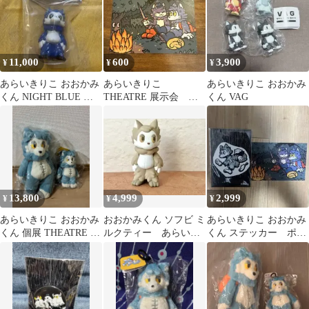
11,000
600
3,900
¥
¥
¥
あらいきりこ おおかみ
あらいきりこ
あらいきりこ おおかみ
くん NIGHT BLUE 蓄
THEATRE 展示会 パ
くん VAG
光
ルコ おおかみくん
特典 ポストカード
13,800
4,999
2,999
¥
¥
¥
あらいきりこ おおかみ
おおかみくん ソフビ ミ
あらいきりこ おおかみ
くん 個展 THEATRE ぬ
ルクティー あらいき
くん ステッカー ポス
いぐるみ マスコット
りこ
トカード