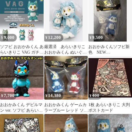
特典 ポストカード
9,000
12,200
9,500
¥
¥
¥
ソフビ おおかみくん あ
厳選済 あらいきりこ
おおかみくんソフビ新
らいきりこ VAG ガチャ
おおかみくん ぬいぐる
色 NEW
初代 フィギュア
みセット 個展
COLOR「NIGHT
theater
BLUE」
7,700
14,380
400
¥
¥
¥
おおかみくん デビルマ
おおかみくん ゲームカ
1枚 あらいきりこ 大判
ン ver. ソフビ あらいき
ラーブルー レッド ソフ
ポストカード
りこ
ビ あらいきりこ