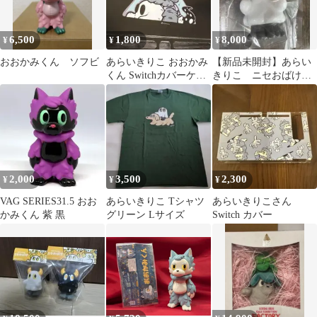
6,500
1,800
8,000
¥
¥
¥
おおかみくん ソフビ
あらいきりこ おおかみ
【新品未開封】あらい
くん Switchカバーケー
きりこ ニセおばけ
ス
ソフビ 新作
2,000
3,500
2,300
¥
¥
¥
VAG SERIES31.5 おお
あらいきりこ Tシャツ
あらいきりこさん
かみくん 紫 黒
グリーン Lサイズ
Switch カバー