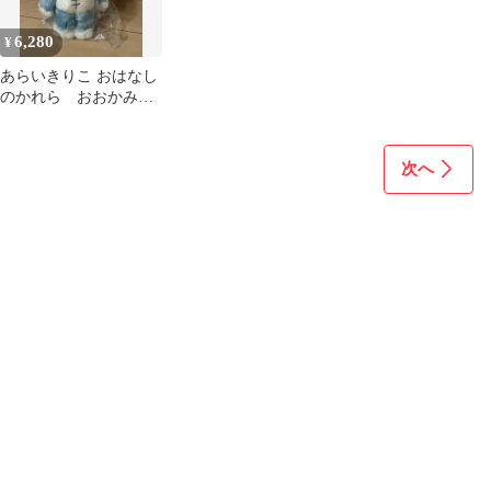
6,280
¥
あらいきりこ おはなし
のかれら おおかみく
ん キーチェーン マ
スコット
次へ