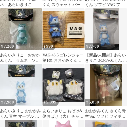
ネ あらいきりこ ソ
くん スウェット パーカ
くん ソフビ VAG フィ
フビ
ー L
ギュア 個展 THEATRE
7,200
999
7,700
¥
¥
¥
あらいきりこ おおか
VAG 43.5 ゴレンジャー
【新品/未開封】あらい
みくん ラムネ ソフ
第1弾 おおかみくん
きりこ おおかみくん ソ
ビ
あらいきりこ ブル
フビ 青空 マーブル
ー 青
7,980
5,999
5,850
¥
¥
¥
あらいきりこ おおかみ
あらいきりこ おばけ&
おおかみくん さくら青
くん 青空 マーブル ソ
偽おばけ（大） チャー
空Ver. ソフビ フィギュ
フビ
ム ぬいぐるみ
ア