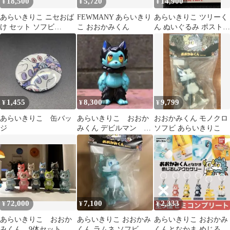
18,500
5,720
14,900
¥
¥
¥
あらいきりこ ニセおば
FEWMANY あらいきり
あらいきりこ ツリーく
け セット ソフビ
こ おおかみくん
ん ぬいぐるみ ポストカ
FEWMANY 新品 メデ
ード付き
ィコムトイ
1,455
8,300
9,799
¥
¥
¥
あらいきりこ 缶バッ
あらいきりこ おおか
おおかみくん モノクロ
ジ
みくん デビルマン
ソフビ あらいきりこ
ver. ソフビ 新品未開
封
72,000
7,100
2,333
¥
¥
¥
あらいきりこ おおか
あらいきりこ おおかみ
あらいきりこ おおかみ
みくん 9体セット
くん ラムネ ソフビ
くんとなかま めじるし