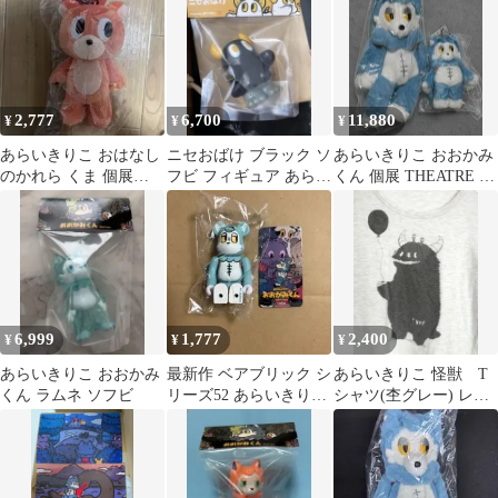
2,777
6,700
11,880
¥
¥
¥
あらいきりこ おはなし
ニセおばけ ブラック ソ
あらいきりこ おおかみ
のかれら くま 個展
フビ フィギュア あらい
くん 個展 THEATRE ぬ
THEATRE ぬいぐるみ
きりこ メディコムトイ
いぐるみ マスコット
6,999
1,777
2,400
¥
¥
¥
あらいきりこ おおかみ
最新作 ベアブリック シ
あらいきりこ 怪獣 T
くん ラムネ ソフビ
リーズ52 あらいきりこ
シャツ(杢グレー) レデ
おおかみくん
ィースM 古着 おおかみ
くん