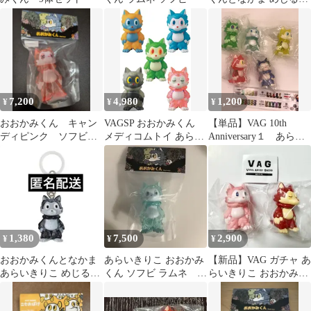
アクセサリー セミ コン
プリート
7,200
4,980
1,200
¥
¥
¥
おおかみくん キャン
VAGSP おおかみくん
【単品】VAG 10th
ディピンク ソフビ
メディコムトイ あらい
Anniversary１ あらい
あらいきりこ
きりこ
きりこ おおかみくん
ライトグリーン クリア
レッド クリアイエロ
ー
1,380
7,500
2,900
¥
¥
¥
おおかみくんとなかま
あらいきりこ おおかみ
【新品】VAG ガチャ あ
あらいきりこ めじるし
くん ソフビ ラムネ 新
らいきりこ おおかみく
アクセサリー おおかみ
品未開封
ん レッド ピンク 2点
D
個展