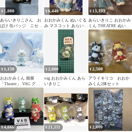
1,080
6,440
13,333
¥
¥
¥
あらいきりこさん お
おおかみくん ぬいぐる
あらいきりこ おおかみ
ばけ 缶バッジ ニセお
み マスコット あらいき
くん THEATRE ぬいぐ
ばけ
りこ 個展 theater
るみ マスコット2種セ
ット
1,150
2,000
2,500
¥
¥
¥
おおかみくん 個展
vag おおかみくん あら
アライキリコ おおか
「Theater」 VAG グレ
いきりこ
みくん2体セット
ー・白 新品未開封品
4,666
21,111
2,000
¥
¥
¥