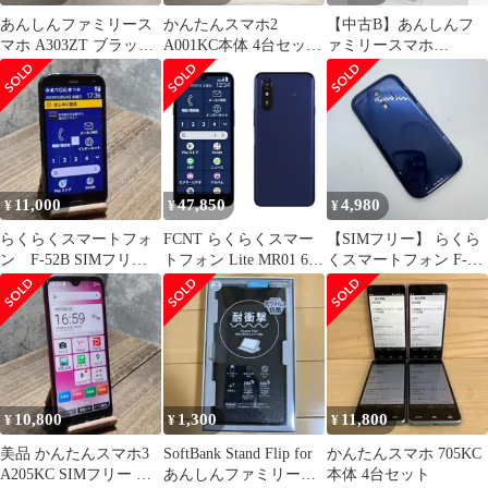
あんしんファミリース
かんたんスマホ2
【中古B】あんしんフ
マホ A303ZT ブラック
A001KC本体 4台セット
ァミリースマホ
国内版 SIMフリー 送料
SIM FREE
A303ZT ラベンダー
無料
SIMフリー 白ロム
11,000
47,850
4,980
¥
¥
¥
らくらくスマートフォ
FCNT らくらくスマー
【SIMフリー】 らくら
ン F-52B SIMフリー
トフォン Lite MR01 6.1
くスマートフォン F-
スマホ
型 4GB/64GB テ゛ィー
42A 本体 動作確認済み
フ゜フ゛ルー SIMフリ
ー PB3S0000JP
PB3S0000JP
10,800
1,300
11,800
¥
¥
¥
美品 かんたんスマホ3
SoftBank Stand Flip for
かんたんスマホ 705KC
A205KC SIMフリー ス
あんしんファミリース
本体 4台セット