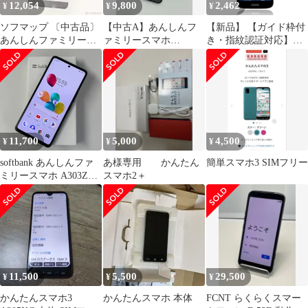
12,054
9,800
2,462
¥
¥
¥
F53E液晶保護フィルム
非光沢 1
ソフマップ 〔中古品〕
【中古A】あんしんフ
【新品】 【ガイド枠付
あんしんファミリース
ァミリースマホ
き・指紋認証対応】ら
マホ 128GB ブラック
A303ZT ブラック SIM
くらくスマートフォン
ZESCE2 Softbank SIM
フリー 白ロム
F-53E 用 フィル ム さ
フリー【295】
らさ F-53E 専用 アンチ
グレア フィルム 非ガラ
ス 軟 TPU素材・3D設
計・アンチ反光・サラ
サラ ・表面キズ修復
11,700
5,000
4,500
¥
¥
¥
F53E液晶保護フィルム
非光沢
softbank あんしんファ
あ様専用 かんたん
簡単スマホ3 SIMフリー
ミリースマホ A303ZT
スマホ2＋
ブラック
11,500
5,500
29,500
¥
¥
¥
かんたんスマホ3
かんたんスマホ 本体
FCNT らくらくスマー