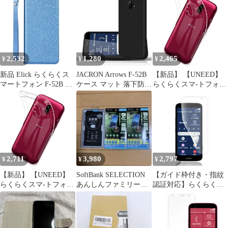
2,532
1,280
2,465
¥
¥
¥
新品 Elick らくらくス
JACRON Arrows F-52B
【新品】 【UNEED】
マートフォン F-52B 適
ケース マット 落下防止
らくらくスマ-トフォン
用 ケース 手帳型 薄型
耐衝撃 らくらくスマー
F-52B 用のスマホケー
高級PUレザー あんしん
トフォン ブラック マッ
ス F-52B 用の カバー
スマホ ケース 手帳型
ト仕上げ Qi無線ワイヤ
TPU 超薄型 全面保護
あんしんスマホKY-51B
レス充電/傷つけ防止/滑
ケース ソフト ケース
ケース マグネット式 ベ
り止め カバー 艶消し
クリア シリコン 透明
ルトなし ストラップ付
(マット・ブラック,
クリア ケース 耐衝撃
き カード収納 KY51B
UN5-YZ6-TR019)
TPU ケース 擦り傷防止
2,711
3,980
2,797
¥
¥
¥
ケース カバー ブルー
吸収柔らかい手触り
【新品】 【UNEED】
SoftBank SELECTION
【ガイド枠付き・指紋
らくらくスマ-トフォン
あんしんファミリース
認証対応】らくらくス
F-52B 用のスマホケー
マホ用セット
マートフォン F-53E 用
ス F-52B 用の カバー
フィル ム さらさ F-53E
TPU 超薄型 全面保護
専用 アンチグレア フィ
ケース ソフト ケース
ルム 非ガラス 軟 TPU