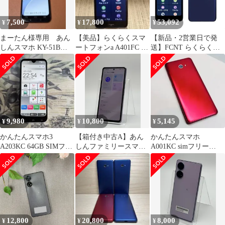
7,500
17,800
53,092
¥
¥
¥
まーたん様専用 あん
【美品】らくらくスマ
【新品・2営業日で発
しんスマホ KY-51B
ートフォンa A401FC デ
送】FCNT らくらくス
SIMフリー ネット利用
ィープブルー
マートフォン Lite
制限なし
MR01 ディープブルー
見やすくて使いやすい
みんなのらくらくスマ
ートフォン
(PB3S0000JP)
9,980
10,800
5,145
¥
¥
¥
かんたんスマホ3
【箱付き中古A】あん
かんたんスマホ
A203KC 64GB SIMフリ
しんファミリースマホ
A001KC simフリー
ー
A303ZT ラベンダー
A5491
SIMフリー 白ロム
12,800
20,800
8,000
¥
¥
¥