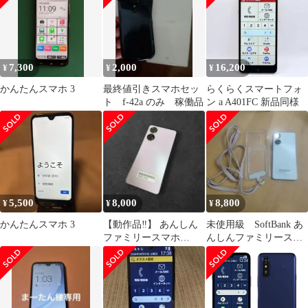
7,300
2,000
16,200
¥
¥
¥
かんたんスマホ 3
最終値引きスマホセッ
らくらくスマートフォ
ト f-42a のみ 稼働品
ン a A401FC 新品同様
5,500
8,000
8,800
¥
¥
¥
かんたんスマホ 3
【動作品‼️】 あんしん
未使用級 SoftBank あ
ファミリースマホ
んしんファミリースマ
A303ZT
ホ データ初期化
◯SIMフリー