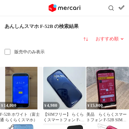
あんしんスマホ F-52B の検索結果
並び替え
販売中のみ表示
14,000
4,980
15,000
¥
¥
¥
F-52B ホワイト（富士
【SIMフリー】 らくら
美品 らくらくスマー
通 らくらくスマホ）
くスマートフォン F-
トフォン F-52B SIMフ
42A 本体 動作確認済み
リー スマホ