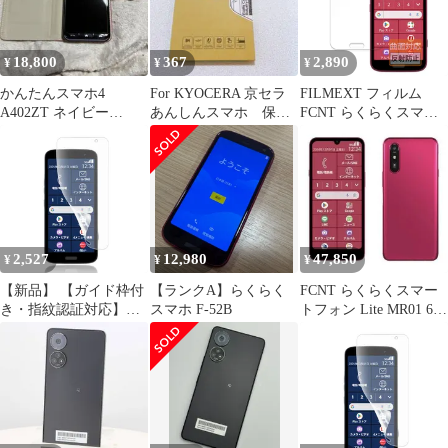
クリア シリコン 透明
素材・3D設計・アンチ
クリア ケース 耐衝撃
反光・サラサラ ・表面
TPU ケース 擦り傷防止
キズ修復 F53E液晶保護
18,800
367
2,890
¥
¥
¥
吸収柔らかい手触り
フィルム 非光沢
かんたんスマホ4
For KYOCERA 京セラ
FILMEXT フィルム
A402ZT ネイビー
あんしんスマホ 保護
FCNT らくらくスマー
128GB SIMフリー
フィルム
トフォン F-53E 用 保護
フィルム 曲面対応 反射
低減 指紋低減 日本製
2,527
12,980
47,850
¥
¥
¥
【新品】 【ガイド枠付
【ランクA】らくらく
FCNT らくらくスマー
き・指紋認証対応】ら
スマホ F-52B
トフォン Lite MR01 6.1
くらくスマートフォン
型 4GB/64GB マゼンタ
F-53E 用 フィル ム さ
SIMフリー PB3S0002JP
らさ F-53E 専用 アンチ
PB3S0002JP
グレア フィルム 非ガラ
ス 軟 TPU素材・3D設
計・アンチ反光・サラ
サラ ・表面キズ修復