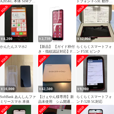
A205KC 本体 SIMフリ
トフォン F-53E 動作OK
ー
現状品
4,200
2,739
32,000
¥
¥
¥
かんたんスマホ2
【新品】 【ガイド枠付
らくらくスマートフォ
き・指紋認証対応】For
ン F53E ピンク
らくらくス マートフォ
ン Lite/らくらくスマー
トフォン a 用 フィルム
さらさ らくらくスマー
トフォン a 専用 アンチ
グレア フィルム 非ガラ
ス 1
10,000
42,500
9,900
¥
¥
¥
SoftBank あんしんファ
【けぇやん様専用】新
らくらくスマートフォ
ミリースマホ 本体
品未使用 シム開通の
ン F-52B 5G対応
み らくらくスマート
フォンF-53E