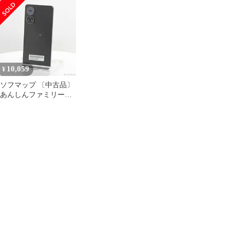
マホ
マホ 黒
10,059
¥
ソフマップ 〔中古品〕
あんしんファミリース
マホ 128GB ブラック
ZESCE2 Softbank SIM
フリー【297】