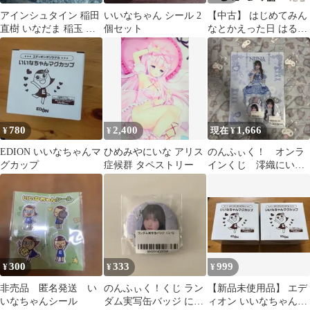
アインシュタイン 稲田
いいなちゃん シール 2
【中古】 はじめてみん
直樹 いなだま 稲玉 ふ
個セット
なとかえった日 はるな
にゅふにゅますこっと
ちゃんと1年3組の1年間
/ いながきようこ、ふじ
たひおこ / 偕成社
780
2,400
1,666
¥
¥
現在 ¥
EDION いいなちゃんマ
ひめみやにいな アリス
のんふぃく！ オンラ
グカップ
症候群 タペストリー
インくじ 澪織にいな
セット
300
333
999
¥
¥
¥
非売品 匿名発送 い
のんふぃく！くじ ラン
【新品未使用品】 エデ
いなちゃんシール
ダム実写缶バッジ にい
ィオン いいなちゃんマ