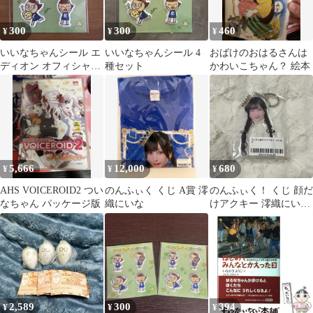
300
300
460
¥
¥
¥
いいなちゃんシール エ
いいなちゃんシール 4
おばけのおはるさんは
ディオン オフィシャル
種セット
かわいこちゃん？ 絵本
キャラクター
5,666
12,000
680
¥
¥
¥
AHS VOICEROID2 つい
のんふぃく くじ A賞 澪
のんふぃく！ くじ 顔だ
なちゃん パッケージ版
織にいな
けアクキー 澪織にいな
B
2,589
300
394
¥
¥
¥