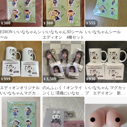
300
300
555
¥
¥
¥
EDION いいなちゃんシ
いいなちゃん3Dシール
いいなちゃんシール
ール
エディオン 4種セット
999
3,500
930
¥
¥
¥
エディオンオリジナル
のんふぃく！オンライ
いいなちゃん マグカッ
いいなちゃんマグカッ
ンくじ 澪織にいなセッ
プ エデイオン 新品
プ 2個セット
ト売り
未使用2個セット値下げ
中