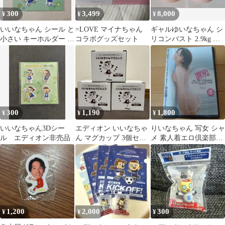
300
3,499
8,000
¥
¥
¥
いいなちゃん シール と
=LOVE マイナちゃん
ギャルゆいなちゃん シ
小さい キーホルダー セ
コラボグッズセット
リコンバスト 2.9kg コ
ット
スプレ
300
1,190
1,800
¥
¥
¥
いいなちゃん3Dシー
エディオン いいなちゃ
りいなちゃん 写女 シャ
ル エディオン非売品
ん マグカップ 3個セッ
メ 素人着エロ倶楽部
ト（新品未使用、非売
グラビアアイドルDVD
品）
1,200
2,000
300
¥
¥
¥