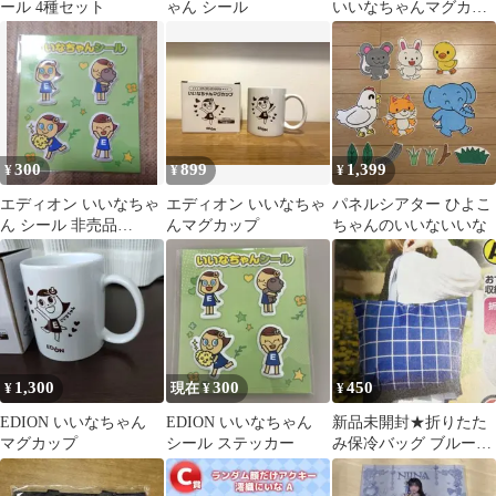
ール 4種セット
ゃん シール
いいなちゃんマグカッ
プ
300
899
1,399
¥
¥
¥
エディオン いいなちゃ
エディオン いいなちゃ
パネルシアター ひよこ
ん シール 非売品
んマグカップ
ちゃんのいいないいな
EDION
1,300
300
450
¥
現在 ¥
¥
EDION いいなちゃん
EDION いいなちゃん
新品未開封★折りたた
マグカップ
シール ステッカー
み保冷バッグ ブルーチ
ェック・いいなちゃん
シール