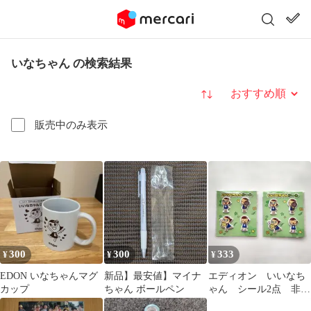
いなちゃん の検索結果
並び替え
販売中のみ表示
300
300
333
¥
¥
¥
EDON いなちゃんマグ
新品】最安値】マイナ
エディオン いいなち
カップ
ちゃん ボールペン
ゃん シール2点 非売
品