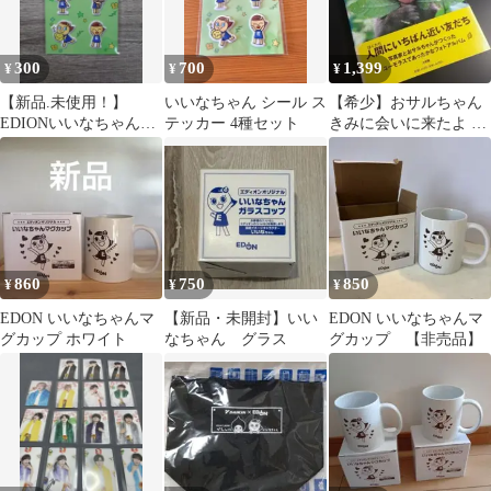
300
700
1,399
¥
¥
¥
【新品.未使用！】
いいなちゃん シール ス
【希少】おサルちゃん
EDIONいいなちゃんシ
テッカー 4種セット
きみに会いに来たよ 斎
ール
藤和幸
860
750
850
¥
¥
¥
EDON いいなちゃんマ
【新品・未開封】いい
EDON いいなちゃんマ
グカップ ホワイト
なちゃん グラス
グカップ 【非売品】