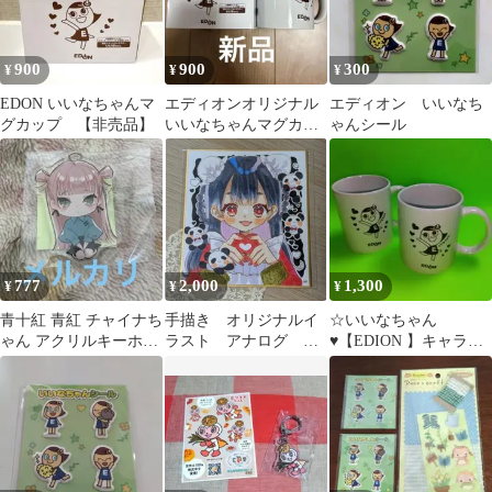
900
900
300
¥
¥
¥
EDON いいなちゃんマ
エディオンオリジナル
エディオン いいなち
グカップ 【非売品】
いいなちゃんマグカッ
ゃんシール
プ
777
2,000
1,300
¥
¥
¥
青十紅 青紅 チャイナち
手描き オリジナルイ
☆いいなちゃん
ゃん アクリルキーホル
ラスト アナログ
♥【EDION 】キャラク
ダー アクキー
manga「チャイナちゃ
ター マグカップ 2個セ
ん」
ット■新品未使用