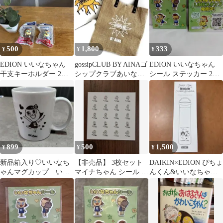
500
1,800
333
¥
¥
¥
EDION いいなちゃん
gossipCLUB BY AINAゴ
EDION いいなちゃん
干支キーホルダー 2個
シップクラブあいなち
シール ステッカー 2枚
セット
ゃん
セット
899
500
1,500
¥
¥
¥
新品箱入り♡いいなち
【非売品】 3枚セット
DAIKIN×EDION ぴちょ
ゃんマグカップ いい
マイナちゃん シール 新
んくん&いいなちゃん
ことあるといいな
品未使用
ハンドル付ステンレス
♪EDION 非売品
ボトル