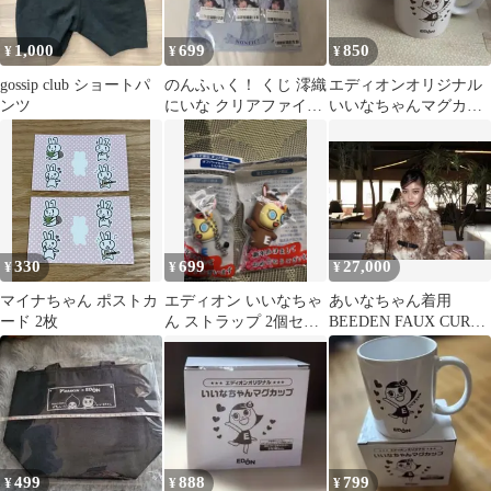
1,000
699
850
¥
¥
¥
gossip club ショートパ
のんふぃく！ くじ 澪織
エディオンオリジナル
ンツ
にいな クリアファイル
いいなちゃんマグカッ
缶バッジ セット
プ
330
699
27,000
¥
¥
¥
マイナちゃん ポストカ
エディオン いいなちゃ
あいなちゃん着用
ード 2枚
ん ストラップ 2個セッ
BEEDEN FAUX CURLY
ト
FUR JACKET S
499
888
799
¥
¥
¥