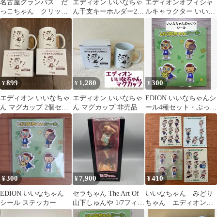
名古屋グランパス だ
エディオン いいなちゃ
エディオンオフィシャ
っこちゃん クリップ
ん干支キーホルダー2個
ルキャラクター いいな
☆ 15. 稲垣 祥
＋クリアファイル4枚セ
ちゃん キーホルダー
ット
899
1,280
300
¥
¥
¥
エディオン いいなちゃ
エディオン いいなちゃ
EDION いいなちゃんシ
ん マグカップ 2個セッ
ん マグカップ 非売品
ール4種セット・ぷっく
ト
りシール/新品
300
7,900
410
¥
¥
¥
EDION いいなちゃん
セラちゃん The Art Of
いいなちゃん みどり
シール ステッカー
山下しゅんや 1/7フィギ
ちゃん エディオン
ュア コトブキヤ限定
ミドリ電化 シール