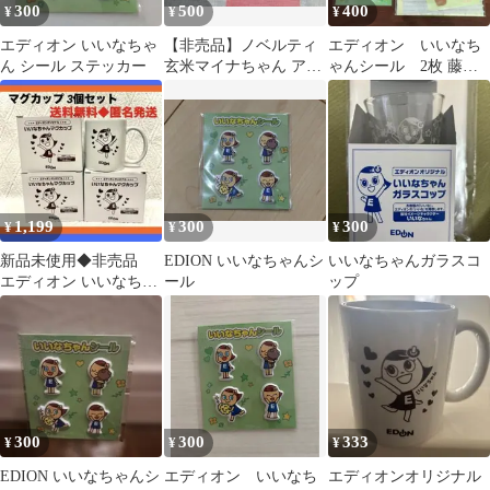
300
500
400
¥
¥
¥
エディオン いいなちゃ
【非売品】ノベルティ
エディオン いいなち
ん シール ステッカー
玄米マイナちゃん アク
ゃんシール 2枚 藤井
リルキーホルダー＆シ
陽子のデコクラフト
ール
手作りシールセット
1,199
300
300
¥
¥
¥
新品未使用◆非売品
EDION いいなちゃんシ
いいなちゃんガラスコ
エディオン いいなちゃ
ール
ップ
ん マグカップ ３個セッ
ト オリジナル
300
300
333
¥
¥
¥
EDION いいなちゃんシ
エディオン いいなち
エディオンオリジナル