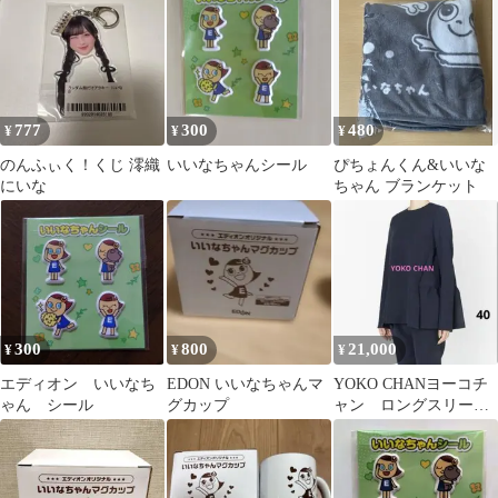
777
300
480
¥
¥
¥
のんふぃく！くじ 澪織
いいなちゃんシール
ぴちょんくん&いいな
にいな
ちゃん ブランケット
300
800
21,000
¥
¥
¥
エディオン いいなち
EDON いいなちゃんマ
YOKO CHANヨーコチ
ゃん シール
グカップ
ャン ロングスリーブ
バックティアードブラ
ウス タグ無し