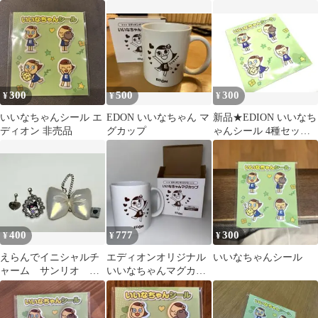
な
グカップ 2個セット
300
500
300
¥
¥
¥
いいなちゃんシール エ
EDON いいなちゃん マ
新品★EDION いいなち
ディオン 非売品
グカップ
ゃんシール 4種セッ
ト 非売品
400
777
300
¥
¥
¥
えらんでイニシャルチ
エディオンオリジナル
いいなちゃんシール
ャーム サンリオ ク
いいなちゃんマグカッ
ロミちゃん
プ