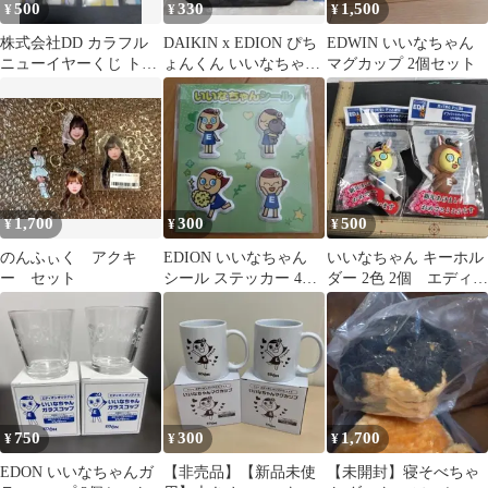
500
330
1,500
¥
¥
¥
株式会社DD カラフル
DAIKIN x EDION ぴち
EDWIN いいなちゃん
ニューイヤーくじ トレ
ょんくん いいなちゃん
マグカップ 2個セット
カ
保冷バッグ
1,700
300
500
¥
¥
¥
のんふぃく アクキ
EDION いいなちゃん
いいなちゃん キーホル
ー セット
シール ステッカー 4種
ダー 2色 2個 エディオ
セット
ン EDION
750
300
1,700
¥
¥
¥
EDON いいなちゃんガ
【非売品】【新品未使
【未開封】寝そべちゃ