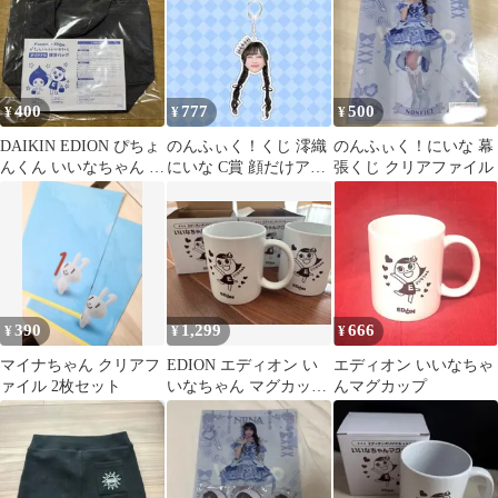
400
777
500
¥
¥
¥
DAIKIN EDION ぴちょ
のんふぃく！くじ 澪織
のんふぃく！にいな 幕
んくん いいなちゃん 保
にいな C賞 顔だけアク
張くじ クリアファイル
冷バッグ
キー A
390
1,299
666
¥
¥
¥
マイナちゃん クリアフ
EDION エディオン い
エディオン いいなちゃ
ァイル 2枚セット
いなちゃん マグカップ
んマグカップ
陶器製 2個セット