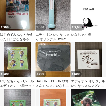
300
600
3,699
¥
¥
¥
はじめてみんなとかえ
エディオン いいなちゃ
いなちゃん様
った日 : はるなちゃん
ん オリジナル 3WAY
と1年3組の1年間
LEDライト
300
400
800
¥
¥
¥
いいなちゃん3Dシール
DAIKIN x EDION ぴち
エディオン オリジナル
エディオン 4種セット
ょんくん ✕いいなちゃ
いいなちゃんマグカッ
ん保冷バッグ
プ