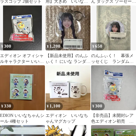
ラスコップ 2個セット
用】大きめ いいなち
ん ダックス ソーセージ
ゃん マグカップ エデ
のゴロ寝生活
イオン オリジナル
300
1,200
650
¥
¥
¥
エディオン オフィシャ
【新品未使用】のんふ
のんふぃく！ 幕張メ
ルキャラクター いいな
ぃく！ にいな ランダム
ッセくじ ランダム実
ちゃん キーホルダー
顔だけアクキー ガチャ
写缶バッジ にいなちゃ
ん
330
1,100
300
¥
¥
¥
EDION いいなちゃんシ
エディオン いいなち
【非売品】未開封レア
ール 4種セット
ゃんマグカップ
色エディオン初売 キ
ャラクターいいなちゃ
ん キーホルダー