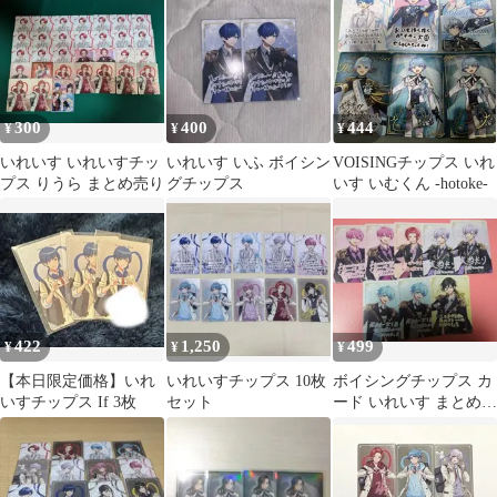
300
400
444
¥
¥
¥
いれいす いれいすチッ
いれいす いふ ボイシン
VOISINGチップス いれ
プス りうら まとめ売り
グチップス
いす いむくん -hotoke-
422
1,250
499
¥
¥
¥
【本日限定価格】いれ
いれいすチップス 10枚
ボイシングチップス カ
いすチップス If 3枚
セット
ード いれいす まとめ売
り