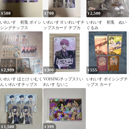
500
700
2,500
¥
¥
¥
いれいす 初兎 ボイシ
いれいす If いれいすチ
いれいす 初兎 ぬい
シングチップス
ップスカード チプカ
ぐるみ
2,999
300
555
¥
¥
¥
いれいす ほとけ いむく
VOISINGチップス3 い
いれいす ボイシングチ
ん いれいすチップス
れいす ないこ
ップス カード
1,500
399
¥
¥