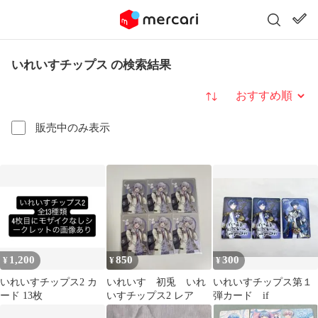
いれいすチップス の検索結果
並び替え
販売中のみ表示
1,200
850
300
¥
¥
¥
いれいすチップス2 カ
いれいす 初兎 いれ
いれいすチップス第１
ード 13枚
いすチップス2 レア
弾カード if