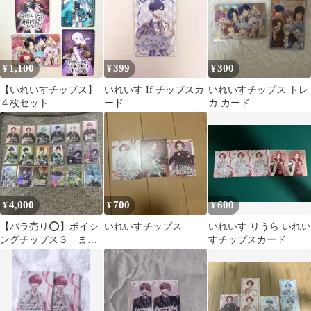
1,100
399
300
¥
¥
¥
【いれいすチップス】
いれいす If チップスカ
いれいすチップス トレ
４枚セット
ード
カ カード
4,000
700
600
¥
¥
¥
【バラ売り⭕️】ボイシ
いれいすチップス
いれいす りうら いれい
ングチップス３ まと
すチップスカード
め売り