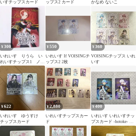
いすチップスカード
ップス2 カード
かなめ ないこ
300
550
360
¥
¥
¥
いれいす りうら い
いれいす If VOISINGチ
VOISINGチップス いれ
れいすチップス1 ノー
ップス2 2枚
いす
マル
622
2,880
400
¥
¥
¥
いれいす ゆうすけ
いれいすチップスカー
いれいす いれいすチッ
チップスカード
ド
プスカード -hotoke- 初
兎 2枚セット