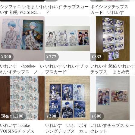
シクフォニ いるま いれ
いれいす チップスカー
ボイシングチップス
いす 初兎 VOISINGチ
ド
カード いれいす
ップス
300
777
833
¥
¥
¥
いれいす -hotoke- い
いれいす いれいすチッ
いれいす 悠佑 いれいす
れいすチップス ノー
プスカード
チップス まとめ売り
マル レア
irregular dice
1,200
300
600
現在 ¥
¥
¥
いれいす-hotoke-
いれいす いふ ボイ
いれいすチップス シー
VOISINGチップス
シングチップス カー
クレット