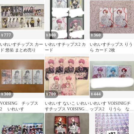
など
777
800
360
¥
¥
¥
いれいすチップス カー
いれいすチップス2 カ
いれいすチップス りう
ド 悠佑 まとめ売り
ード
ら カード 2枚
300
700
444
¥
¥
¥
VOISING チップス
いれいす ないこ いれい
いれいす VOISINIGチ
2 いれいす
すチップス VOISINGチ
ップス2 りうら ない
ップス
こ -hotoke-