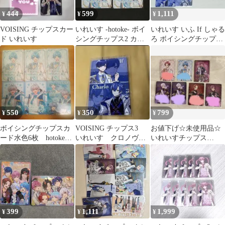
444
599
1,111
¥
¥
¥
VOISING チップスカー
いれいす -hotoke- ボイ
いれいす いふ If しゃる
ド いれいす
シングチップス2 カー
ろ ボイシングチップス
ド
まとめ売り
550
350
799
¥
¥
¥
ボイシングチップスカ
VOISING チップス3
お値下げ☆未使用品☆
ード水色6枚 hotoke
いれいす クロノヴ
いれいすチップス
れる 雨乃こさめ
ァ If しゃるろ カード
&VOICINGチップスカ
ード7点まとめ売り
399
1,111
1,999
¥
¥
¥