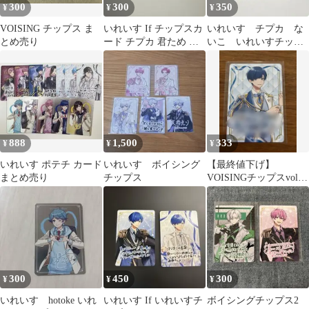
300
300
350
¥
¥
¥
VOISING チップス ま
いれいす If チップスカ
いれいす チプカ な
とめ売り
ード チプカ 君ため 君
いこ いれいすチップ
のために生まれてきた
ス2 ノーマル
888
1,500
333
¥
¥
¥
いれいす ポテチ カード
いれいす ボイシング
【最終値下げ】
まとめ売り
チップス
VOISINGチップスvol.2
いれいす If様
300
450
300
¥
¥
¥
いれいす hotoke いれ
いれいす If いれいすチ
ボイシングチップス2