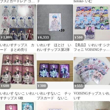
プス2 カードレア コン
ド
hotoke- いむ
プリートセット
1,000
6,333
500
¥
¥
¥
いれいすチップス カ
いれいす ほとけ い
【美品】 いれいす シク
ード まとめ売り
れいすチップス第2弾
フォニ VOISINGチップ
ス 特典カード 計9枚
600
300
555
¥
¥
¥
いれいす ないこ いれい
いれいすないこ チッ
VOISINGチップス いれ
すチップス 6枚
プスカード ないこ
いす