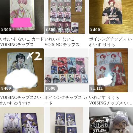
300
500
400
¥
¥
¥
いれいす ないこ カード
いれいす ないこ
ボイシングチップス い
VOISINGチップス
VOISING チップス
れいす りうら
400
600
1,111
¥
¥
¥
VOISINGチップス2 い
ボイシングチップス カ
いれいす りうら
れいす ゆうすけ
ード
VOISINGチップス いれ
いすチップス