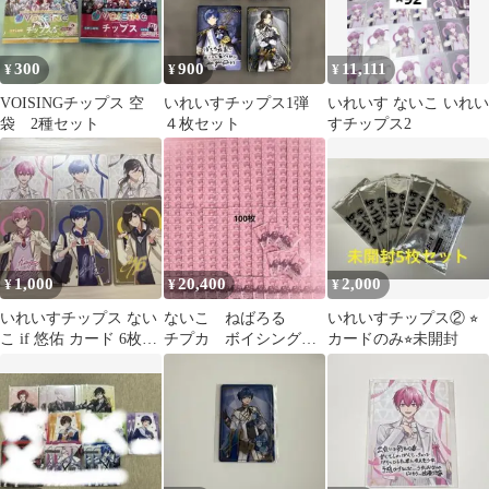
300
900
11,111
¥
¥
¥
VOISINGチップス 空
いれいすチップス1弾
いれいす ないこ いれい
袋 2種セット
４枚セット
すチップス2
1,000
20,400
2,000
¥
¥
¥
いれいすチップス ない
ないこ ねばろる
いれいすチップス② ⭐︎
こ if 悠佑 カード 6枚セ
チプカ ボイシングチ
カードのみ⭐︎未開封
ット
ップス Never&Roll
100枚