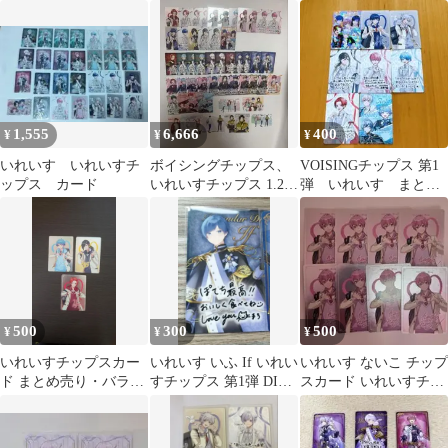
ド
1,555
6,666
400
¥
¥
¥
いれいす いれいすチ
ボイシングチップス、
VOISINGチップス 第1
ップス カード
いれいすチップス 1.2、
弾 いれいす まとめ
いれいす トレーディン
売り
グガムカード
500
300
500
¥
¥
¥
いれいすチップスカー
いれいす いふ If いれい
いれいす ないこ チップ
ド まとめ売り・バラ売
すチップス 第1弾 DICE
スカード いれいすチッ
り可
チプカ
プス チプカ 推しみつ
おしみつ