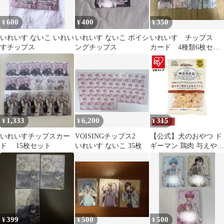
600
400
350
¥
¥
¥
いれいす ないこ いれい
いれいす ないこ ボイシ
いれいす チップス
すチップス
ングチップス
カード 4種類6枚セッ
ト
1,333
6,200
315
¥
¥
¥
いれいすチップスカー
VOISINGチップス2
【公式】犬のおやつ ド
ド 15枚セット
いれいす ないこ 35枚
ギーマン 鶏肉 与えやす
い 無添加良品 鶏ササミ
味わうぷちチップス プ
レーン 55g
399
500
500
¥
¥
¥