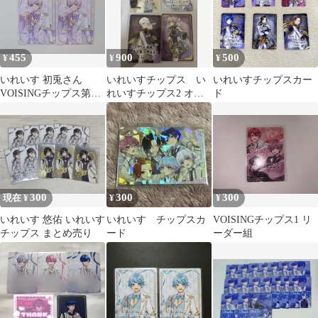
455
900
500
¥
¥
¥
いれいす 初兎さん
いれいすチップス い
いれいすチップスカー
VOISINGチップス第2
れいすチップス2 オリ
ド
弾 2枚㊽
ジナルカード 4枚
300
300
300
現在 ¥
¥
¥
いれいす 悠佑 いれいす
いれいす チップスカ
VOISINGチップス1 リ
チップス まとめ売り
ード
ーダー組