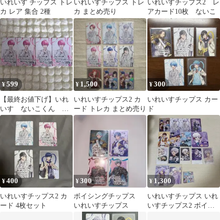
いれいす チップス トレ
いれいすチップス トレ
いれいすチップス2 レ
カ レア 集合 2種
カ まとめ売り
アカード10枚 ないこ
599
1,500
300
¥
¥
¥
【最終お値下げ】いれ
いれいすチップス2 カ
いれいすチップス カー
いす ないこくん い
ード トレカ まとめ売り
ド
れいすチップス カー
ド トレカ
400
300
1,300
¥
¥
¥
いれいすチップス2 カ
ボイシングチップス
いれいすチップス いれ
ード 4枚セット
いれいすチップス
いすチップス2 ボイシ
ングチップス 他チェキ