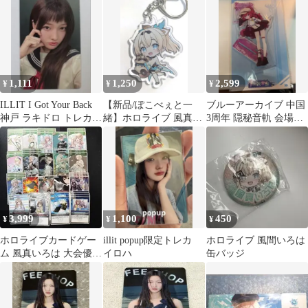
1,111
1,250
2,599
¥
¥
¥
ILLIT I Got Your Back
【新品/ぽこべぇと一
ブルーアーカイブ 中国
神戸 ラキドロ トレカ
緒】ホロライブ 風真い
3周年 隠秘音軌 会場限
イロハ
ろは 両面アクリルキー
定 アクリルスタンド イ
ホルダー
ロハ
3,999
1,100
450
¥
¥
¥
ホロライブカードゲー
illit popup限定トレカ
ホロライブ 風間いろは
ム 風真いろは 大会優勝
イロハ
缶バッジ
構築デッキ 001