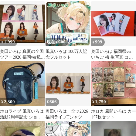
レカ モカ
ツ 福岡 コンプ
ンプ
1,999
900
999
¥
現在 ¥
¥
奥田いろは 真夏の全国
風真いろは 100万人記
奥田いろは 福岡県ver
ツアー2026 福岡ver私
念フルセット
いちご 梅 生写真 コン
服 Tシャツ 生写真
プ
コンプ
2,300
666
1,750
¥
¥
¥
ホロライブ 風真いろは
奥田いろは 全ツ2026
ホロカ 風間いろは カー
活動2周年記念 ショル
福岡ライブTシャツ
ド7枚セット
ダーバッグ