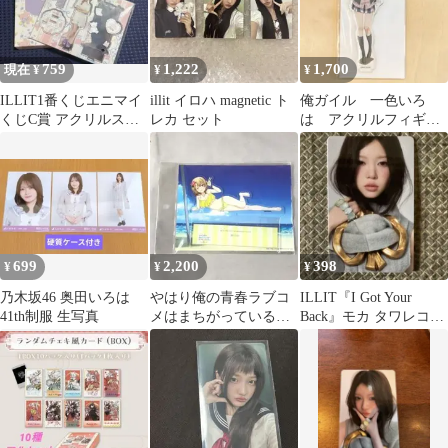
759
1,222
1,700
現在 ¥
¥
¥
ILLIT1番くじエニマイ
illit イロハ magnetic ト
俺ガイル 一色いろ
くじC賞 アクリルスタ
レカ セット
は アクリルフィギュ
ンド【イロハ】
ア 制服 続ver.
699
2,200
398
¥
¥
¥
乃木坂46 奥田いろは
やはり俺の青春ラブコ
ILLIT『I Got Your
41th制服 生写真
メはまちがっている。
Back』モカ タワレコ特
完 一色いろは 水着 ア
典トレカ
クリルスタンド