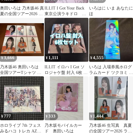
奥田いろは 乃木坂46 真
ILLIT I Got Your Back
いろはに いま あなたに
夏の全国ツアー2026 B
東京公演ラキドロ イ
ほ
賞 ラバーコースター 北
ロハ
海道
3,666
1,111
4,555
¥
¥
¥
乃木坂46 奥田いろは
ILLIT イロハ I Got ソ
いろは 入場券風ホログ
全国ツアーTシャツ 福
ロジャケ盤 封入 6枚 コ
ラムカード ツクヨミ ア
岡県ver.コーデ 6種 生写
ンプ トレカ
クアリウム 会場限定
真
777
333
1,444
¥
¥
¥
ホロライブ 7th フェス
乃木坂モバイルカー
乃木坂46 生写真 真夏
みるハコ トレカ AZKi
ド 奥田いろは
の全国ツアー2026 ライ