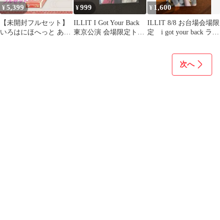
5,399
999
1,600
¥
¥
¥
【未開封フルセット】
ILLIT I Got Your Back
ILLIT 8/8 お台場会場限
いろはにほへっと あや
東京公演 会場限定トレ
定 i got your back ラキ
ふぶみ チェキ風カード
カ イロハ
ドロ
全10種セット
次へ