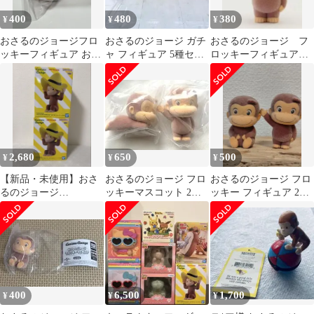
400
480
380
¥
¥
¥
おさるのジョージフロ
おさるのジョージ ガチ
おさるのジョージ フ
ッキーフィギュア おす
ャ フィギュア 5種セッ
ロッキーフィギュア
わりポーズ
ト タカラトミーアーツ
たっちポーズ
フロッキー
2,680
650
500
¥
¥
¥
【新品・未使用】おさ
おさるのジョージ フロ
おさるのジョージ フロ
るのジョージ
ッキーマスコット 2種
ッキー フィギュア 2体
SOFVIMATES フィギュ
セット
セット
ア 2個セット
400
6,500
1,700
¥
¥
¥