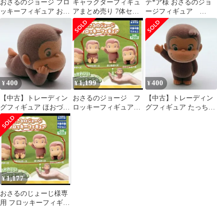
おさるのジョージ フロ
キャラクターフィギュ
テ*ア様 おさるのジョ
ッキーフィギュア おす
アまとめ売り 7体セッ
ージフィギュア
わりポーズ
ト
Curious George
400
1,199
400
¥
¥
¥
【中古】トレーディン
おさるのジョージ フ
【中古】トレーディン
グフィギュア ほおづえ
ロッキーフィギュア
グフィギュア たっちポ
ポーズ 「おさるのジョ
ガチャガチャ ３種類
ーズ 「おさるのジョー
ージ フロッキーフィギ
ジ フロッキーフィギュ
ュア」
ア」
1,177
¥
おさるのじょーじ様専
用 フロッキーフィギ
ア ガチャガチャ３種