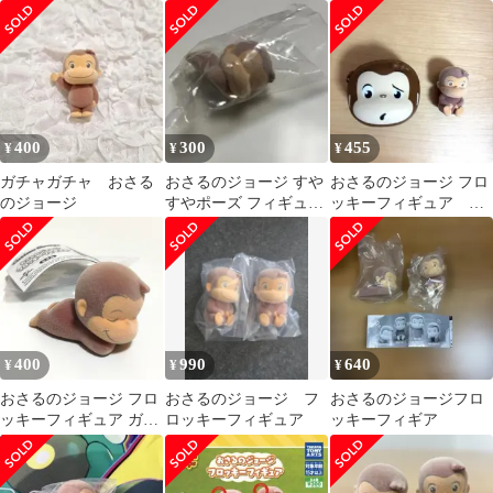
４種
セット
400
300
455
¥
¥
¥
ガチャガチャ おさる
おさるのジョージ すや
おさるのジョージ フロ
のジョージ
すやポーズ フィギュア
ッキーフィギュア フ
ガチャ
ェイス型シリコンケー
ス 2
400
990
640
¥
¥
¥
おさるのジョージ フロ
おさるのジョージ フ
おさるのジョージフロ
ッキーフィギュア ガチ
ロッキーフィギュア
ッキーフィギア
ャ おやすみポーズ