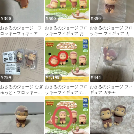
300
500
350
¥
¥
¥
おさるのジョージ フ
おさるのジョージ フロ
おさるのジョージ フロ
ロッキーフィギュア た
ッキーフィギュア おす
ッキー フィギュア カプ
っちポーズ
わりポーズ
セルトイ 難あり
799
1,199
444
¥
¥
¥
おさるのジョージ むぎ
おさるのジョージ フロ
おさるのジョージ フィ
ゅっと・フロッキーフ
ッキーフィギュア 7点
ギュア ガチャ
ィギュア
セット すやすや おすわ
り