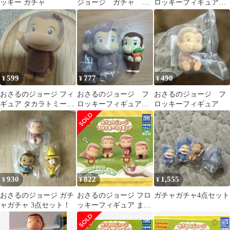
ッキー ガチャ
ジョージ ガチャ カ
ロッキーフィギュア
プセルトイ
ほおづえポーズ
599
777
490
¥
¥
¥
おさるのジョージ フィ
おさるのジョージ フ
おさるのジョージ フ
ギュア タカラトミーア
ロッキーフィギュア
ロッキーフィギュア
ーツ
むぎゅっと ガチャガ
チャ
930
822
1,555
¥
¥
¥
おさるのジョージ ガチ
おさるのジョージ フロ
ガチャガチャ4点セット
ャガチャ 3点セット！
ッキーフィギュア まと
め売り セット