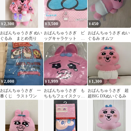
2,300
3,500
450
¥
¥
¥
おぱんちゅうさぎ ぬい
おぱんちゅうさぎ ビ
おぱんちゅうさぎ ぬい
ぐるみ まとめ売り
ッグキャラケット ひ
ぐるみ オムツ
ざ掛け ブランケット
2,000
1,999
1,300
¥
¥
¥
おぱんちゅうさぎ 一
おぱんちゅうさぎ も
おぱんちゅうさぎ 超
番くじ ラストワン
ちもちフェイスクッシ
超BIG DXぬいぐるみ
ョン