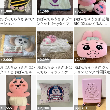
1,000
1,500
3,250
¥
¥
¥
おぱんちゅうさぎのク
おぱんちゅうさぎ ブラ
おぱんちゅうさぎ 超超
ッション
ンケット 2wayタイプ
BIG DXぬいぐるみ テ
ィッシュケース
2,666
2,299
2,999
¥
¥
¥
おぱんちゅうさぎ エン
おぱんちゅうさぎ おぱ
おぱんちゅうさぎ クッ
タメくじ おぱんちゅワ
んちゅティッシュケー
ション ピンク 韓国限定
ッサンクッション賞
ス
1,555
2,700
11,800
¥
¥
現在 ¥