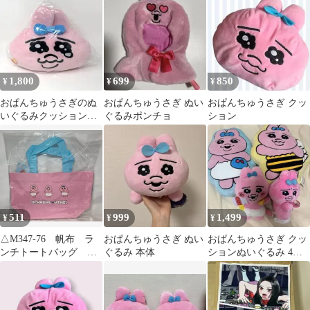
ジ 11個
コット 可哀想に
1,800
699
850
¥
¥
¥
おぱんちゅうさぎのぬ
おぱんちゅうさぎ ぬい
おぱんちゅうさぎ クッ
いぐるみクッションポ
ぐるみポンチョ
ション
ーチ
511
999
1,499
¥
¥
¥
△M347-76 帆布 ラ
おぱんちゅうさぎ ぬい
おぱんちゅうさぎ クッ
ンチトートバッグ お
ぐるみ 本体
ションぬいぐるみ 4点
ぱんちゅうさぎ
セット