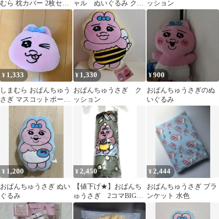
むら 枕カバー 2枚セッ
ャル ぬいぐるみ クッ
ッション
ト 43×63cm
ション 美品
1,333
1,330
900
¥
¥
¥
しまむら おぱんちゅう
おぱんちゅうさぎ ク
おぱんちゅうさぎのぬ
さぎ マスコットポーチ
ッション
いぐるみ
付きエコバッグ
1,200
2,450
2,444
¥
¥
¥
おぱんちゅうさぎ ぬい
【値下げ★】おぱんち
おぱんちゅうさぎ ブラ
ぐるみ
ゅうさぎ 2コマBIGク
ンケット 水色
ッション 新品、未使用