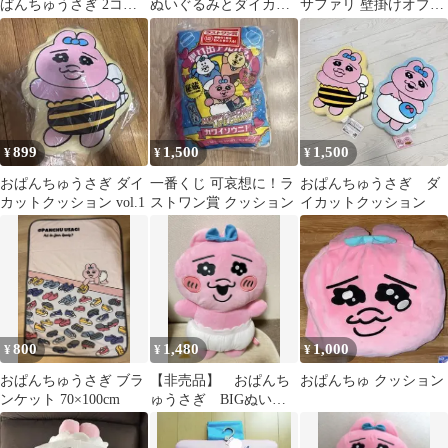
ぱんちゅうさぎ 2コマ
ぬいぐるみとダイカッ
サファリ 壁掛けオブジ
BIGクッション
トクッション
ェ風ぬいぐるみ ライオ
ン
899
1,500
1,500
¥
¥
¥
おぱんちゅうさぎ ダイ
一番くじ 可哀想に！ラ
おぱんちゅうさぎ ダ
カットクッション vol.1
ストワン賞 クッション
イカットクッション
800
1,480
1,000
¥
¥
¥
おぱんちゅうさぎ ブラ
【非売品】 おぱんち
おぱんちゅ クッション
ンケット 70×100cm
ゅうさぎ BIGぬいぐ
るみ