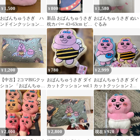
1,500
800
1,580
¥
¥
¥
おぱんちゅうさぎ ハ
新品 おぱんちゅうさぎ
おぱんちゅうさぎ ぬい
ンドインクッション
枕カバー 43×63cm ピロ
ぐるみ
ぬいぐるみ
ーケース ピンク
1,200
780
2,999
¥
¥
¥
【中古】2コマBIGクッ
おぱんちゅうさぎ ダイ
おぱんちゅうさぎ ダイ
ション 「おぱんちゅう
カットクッション vol.1
カットクッション 2種
さぎ」
セット
2,000
2,800
920
¥
¥
現在 ¥