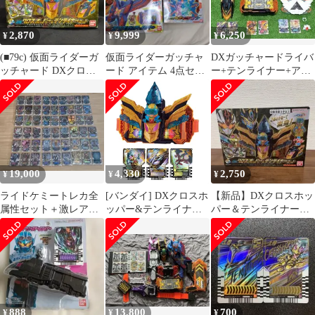
2,870
9,999
6,250
¥
¥
¥
(■79c) 仮面ライダーガ
仮面ライダーガッチャ
DXガッチャードライバ
ッチャード DXクロス
ード アイテム 4点セッ
ー+テンライナー+アル
ホッパー＆テンライナ
ト ベルト ニジゴン
ケミスドライバーユニ
ーセット
ガッチャリバー
ット
19,000
4,330
2,750
¥
¥
¥
ライドケミートレカ全
[バンダイ] DXクロスホ
【新品】DXクロスホッ
属性セット＋激レアカ
ッパー&テンライナー
パー＆テンライナーセ
ード
セット [クロスホッパ
ット 仮面ライダーガッ
ー&テンライナーセッ
チャード
ト]
888
13,800
700
¥
¥
¥