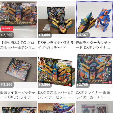
ー DXクロスホッパー
DXテンライナー
10%OFF
2,700
3,080
4,567
¥
¥
¥
【開封済み】DX クロ
DXテンライナｰ 仮面ラ
仮面ライダーガッチャ
スホッパー＆テンライ
イダｰガッチャｰド
ード DXテンライナー
ナーセット 仮面ライダ
＆ クロスホッパー ＆
ーガッチャード
DXケミーニジゴン 3点
セット バンダイ 変身な
りきり玩具 武器
3,500
3,800
2,769
¥
¥
¥
仮面ライダーガッチャ
DXクロスホッパー&テ
DXテンライナー 仮面
ード DXテンライナー
ンライナーセット 仮
ライダーガッチャード
面ライダーガッチャー
完成トイ バンダイ
ド