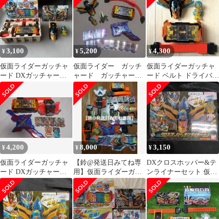
3,100
5,200
4,300
¥
¥
¥
仮面ライダーガッチャ
仮面ライダー ガッチ
仮面ライダーガッチャ
ード DXガッチャード
ャード ガッチャード
ード ベルト ドライバー
ライバー DXクロスホ
ライバー 変身ベルト
ホッパーワン テン
ッパー
ライナー
4,200
8,000
3,150
¥
¥
¥
仮面ライダーガッチャ
【鈴@発送日みてね専
DXクロスホッパー&テ
ード DXガッチャード
用】仮面ライダーガッ
ンライナーセット 仮面
ライバー 他まとめ売
チャード セット
ライダーガッチャード
り