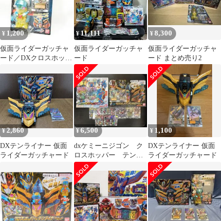
1,200
11,111
8,300
¥
¥
¥
仮面ライダーガッチャ
仮面ライダーガッチャ
仮面ライダーガッチャ
ード／DXクロスホッパ
ード
ード まとめ売り2
ー
2,860
6,500
1,100
¥
¥
¥
DXテンライナー 仮面
dxケミーニジゴン ク
DXテンライナー 仮面
ライダーガッチャード
ロスホッパー テンラ
ライダーガッチャード
イナーセット おまけ
付き