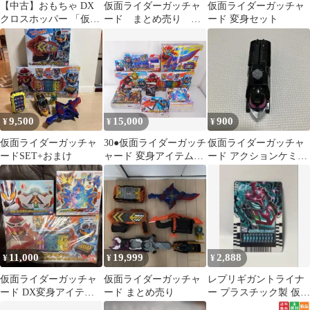
【中古】おもちゃ DX
仮面ライダーガッチャ
仮面ライダーガッチャ
クロスホッパー 「仮面
ード まとめ売り
ード 変身セット
ライダーガッチャー
30260407J06M
ド」
9,500
15,000
900
¥
¥
¥
仮面ライダーガッチャ
30●仮面ライダーガッチ
仮面ライダーガッチャ
ードSET+おまけ
ャード 変身アイテムセ
ード アクションケミー
ット NH0623-2
スチームライナー
11,000
19,999
2,888
¥
¥
¥
仮面ライダーガッチャ
仮面ライダーガッチャ
レプリギガントライナ
ード DX変身アイテム3
ード まとめ売り
ー プラスチック製 仮面
点セット
ライダーガッチャード