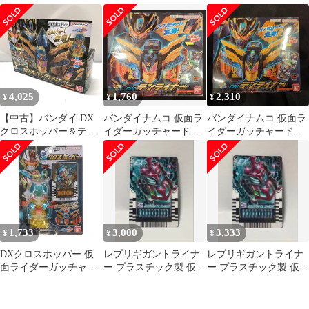
ライナーセット 「仮面
DXクロスホッパー&テ
DXクロスホッパー&テ
ライダーガッチャー
ンライナーセット
ンライナーセット
ド」
4,025
1,760
2,310
¥
¥
¥
【中古】バンダイ DX
バンダイナムコ 仮面ラ
バンダイナムコ 仮面ラ
クロスホッパー＆テン
イダーガッチャード
イダーガッチャード
ライナーセット 仮面ラ
DXテンライナー
DXテンライナー
イダーガッチャード
[15]
1,733
3,000
3,333
¥
¥
¥
DXクロスホッパー 仮
レプリギガントライナ
レプリギガントライナ
面ライダーガッチャー
ー プラスチック製 仮面
ー プラスチック製 仮面
ド 完成トイ バンダイ
ライダーガッチャード
ライダーガッチャード