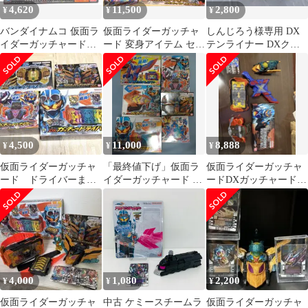
4,620
11,500
2,800
¥
¥
¥
バンダイナムコ 仮面ラ
仮面ライダーガッチャ
しんじろう様専用 DX
イダーガッチャード
ード 変身アイテム セッ
テンライナー DXクロ
DXクロスホッパー&テ
ト ライドケミートレカ
スホッパー セット
ンライナーセット
変身ベルト
4,500
11,000
8,888
¥
¥
¥
仮面ライダーガッチャ
「最終値下げ」仮面ラ
仮面ライダーガッチャ
ード ドライバーまと
イダーガッチャード ア
ードDXガッチャードラ
めセット
イテム 8点セット
イバー.イグナイター そ
の他まとめ売り
4,000
1,080
2,200
¥
¥
¥
仮面ライダーガッチャ
中古 ケミースチームラ
仮面ライダーガッチャ