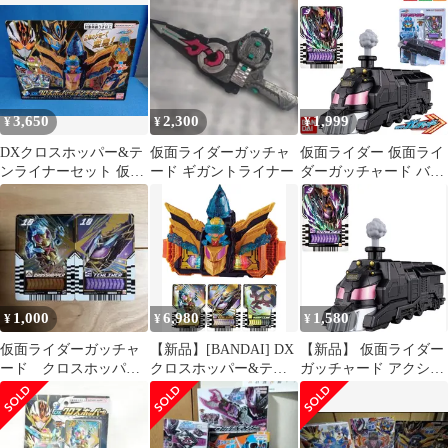
3,650
2,300
1,999
¥
¥
¥
DXクロスホッパー&テ
仮面ライダーガッチャ
仮面ライダー 仮面ライ
ンライナーセット 仮面
ード ギガントライナー
ダーガッチャード バン
ライダーガッチャード
ダイ アクションケミー
スチームライナー ライ
ドケミートレカ1枚付属
ガッチャンコ 変身ベル
ト 拡張ユニット 送料無
料 新品 未開封
STEMLINER
1,000
6,980
1,580
¥
¥
¥
仮面ライダーガッチャ
【新品】[BANDAI] DX
【新品】 仮面ライダー
ード クロスホッパー
クロスホッパー&テン
ガッチャード アクショ
& テンライナー
ライナーセット
ンケミースチームライ
ナー 倉庫