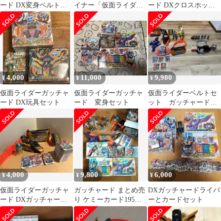
ード DX変身ベルトセ
イナー「仮面ライダー
ード DXクロスホッパ
ット
ガッチャード」アクシ
ー＆テンライナー
ョンケミーシリーズ
4,000
11,000
9,900
¥
¥
¥
仮面ライダーガッチャ
仮面ライダーガッチャ
仮面ライダーベルトセ
ード DX玩具セット
ード 変身セット
ット ガッチャード・
ビルドドライバー
4,000
9,800
6,000
¥
¥
¥
仮面ライダーガッチャ
ガッチャード まとめ売
DXガッチャードライバ
ード DXガッチャード
り ケミーカード195
ーとカードセット
ライバー テンライナー
枚、変身ベルト、装動
トレカ 大量
等 仮面ライダー