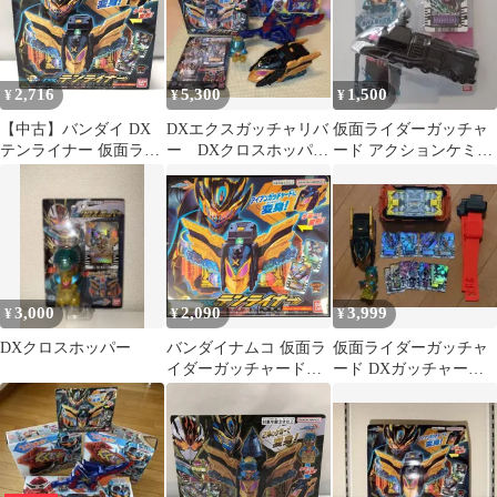
2,716
5,300
1,500
¥
¥
¥
【中古】バンダイ DX
DXエクスガッチャリバ
仮面ライダーガッチャ
テンライナー 仮面ライ
ー DXクロスホッパ
ード アクションケミー
ダーガッチャード アイ
ー DXテンライナーま
スチームライナー
アンガッチャード[15]
とめ売り
BANDAI
3,000
2,090
3,999
¥
¥
¥
DXクロスホッパー
バンダイナムコ 仮面ラ
仮面ライダーガッチャ
イダーガッチャード
ード DXガッチャード
DXテンライナー
ライバー