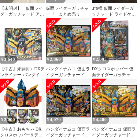
【未開封】 仮面ライ
仮面ライダーガッチャ
d*9様 仮面ライダーガ
ダーガッチャード アク
ード まとめ売り
ッチャード ライドケミ
ションケミー スチーム
ートレカ テンライナー
ライナー
クロスホッ
3,640
2,860
2,095
¥
¥
¥
【中古】未開封）DXテ
バンダイナムコ 仮面ラ
DXクロスホッパー 仮
ンライナー バンダイ
イダーガッチャード
面ライダーガッチャー
[66]
DXクロスホッパー&テ
ド 完成トイ バンダイ
ンライナーセット
2,000
4,070
4,400
¥
¥
¥
【中古】おもちゃ DX
バンダイナムコ 仮面ラ
バンダイナムコ 仮面ラ
クロスホッパー＆テン
イダーガッチャード
イダーガッチャード