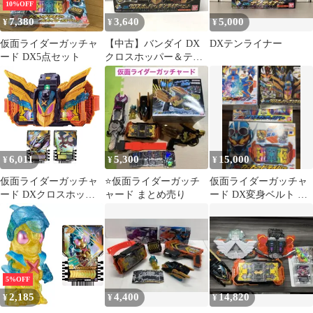
10%OFF
7,380
3,640
5,000
¥
¥
¥
仮面ライダーガッチャ
【中古】バンダイ DX
DXテンライナー
ード DX5点セット
クロスホッパー＆テン
ライナーセット 仮面ラ
イダーガッチャード
[15]
6,011
5,300
15,000
¥
¥
¥
仮面ライダーガッチャ
⭐️仮面ライダーガッチ
仮面ライダーガッチャ
ード DXクロスホッパ
ャード まとめ売り
ード DX変身ベルト ま
ー＆テンライナー
とめ売り
5%OFF
2,185
4,400
14,820
¥
¥
¥