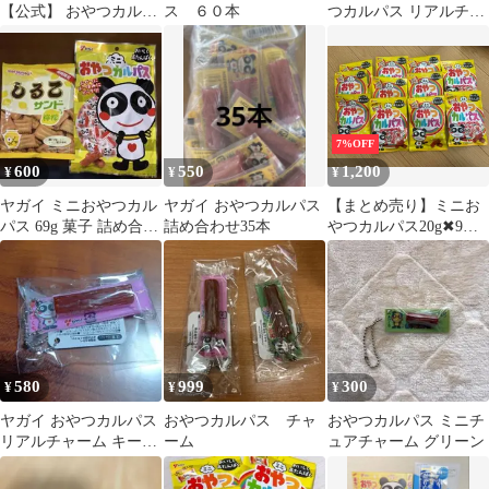
【公式】 おやつカルパ
ス ６０本
つカルパス リアルチャ
ス お試し セット 5種 |
ーム キーホルダー
ヤガイ カルパス サラミ
お菓子 駄菓子 おやつ
おつまみ つまみ 激辛
ヤンニョム ツナマヨ カ
レー 詰め合わせ 食べ比
7%OFF
べ 大袋 小袋 おためし
600
550
1,200
¥
¥
¥
送料無料
ヤガイ ミニおやつカル
ヤガイ おやつカルパス
【まとめ売り】ミニお
パス 69g 菓子 詰め合わ
詰め合わせ35本
やつカルパス20g✖︎9
せ
袋 未開封
580
999
300
¥
¥
¥
ヤガイ おやつカルパス
おやつカルパス チャ
おやつカルパス ミニチ
リアルチャーム キーホ
ーム
ュアチャーム グリーン
ルダー