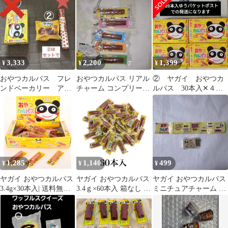
ントお菓子♪
3,333
2,200
1,399
¥
¥
¥
おやつカルパス フレ
おやつカルパス リアル
② ヤガイ おやつカ
ンドベーカリー アポ
チャーム コンプリート
ルパス 30本入✕４箱
ロ
まとめ売り
分 計120本
1,285
1,140
499
¥
¥
¥
ヤガイ おやつカルパス
ヤガイ おやつカルパス
ヤガイ おやつカルパス
3.4g×30本入| 送料無料
3.4ｇ×60本入 箱なし お
ミニチュアチャーム 2
お菓子 おつまみ ドライ
やつ おつまみ 個包装
クリームシチュー味 箱
ソーセージ カルパス ス
トック ケース買い まと
め買い 業者 仕入れ 大