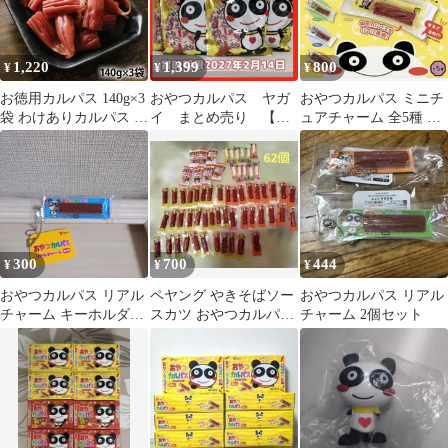
1,220
1,399
800
¥
¥
¥
お徳用カルパス 140g×3
おやつカルパス ヤガ
おやつカルパス ミニチ
袋 わけありカルパス お
イ まとめ売り 【匿
ュアチャーム 全5種 コ
やつカルパス 訳あり か
名発送】
ンプリート
るぱす ドライソーセー
ジ おつまみ 珍味 お酒
のお供 酒の肴 お菓子
駄菓子 肉加工品
300
700
444
¥
¥
¥
おやつカルパス リアル
ペヤング やきそばソー
おやつカルパス リアル
チャーム キーホルダー
スカツ おやつカルパス
チャーム 2個セット
青色
チーズおやつ 駄菓子
62個