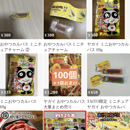
詰め合わせ
300
300
300
¥
¥
¥
おやつカルパス ミニチ
おやつカルパスミニチ
ヤガイ ミニおやつカル
ュアチャーム ②
ュアチャーム
パス 69g
333
1,200
650
¥
¥
¥
ミニおやつカルパス
ヤガイ おやつカルパス
TAITO限定 ミニチュア
69g
大量まとめ売り
ヤガイ おやつカルパス
リアルチャーム キーホ
ルダー