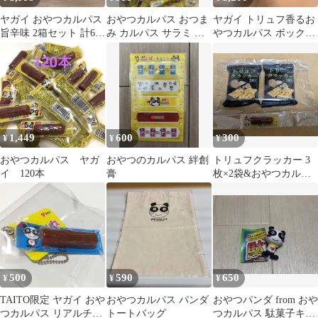
ヤガイ おやつカルパス
おやつカルパス おつま
ヤガイ トリュフ香るお
旨辛味 2箱セット 計60
み カルパス サラミ い
やつカルパス ボック
本
ちごつみ いちチョコ シ
ス コンテナ
ール
1,449
600
300
¥
¥
¥
おやつカルパス ヤガ
おやつのカルパス 絆創
トリュフクラッカー 3
イ 120本
膏
枚×2袋&おやつカルパ
ス1本
500
590
650
¥
¥
¥
TAITO限定 ヤガイ おや
おやつカルパス パンダ
おやつパンダ from おや
つカルパス リアルチャ
トートバッグ
つカルパス 駄菓子キャ