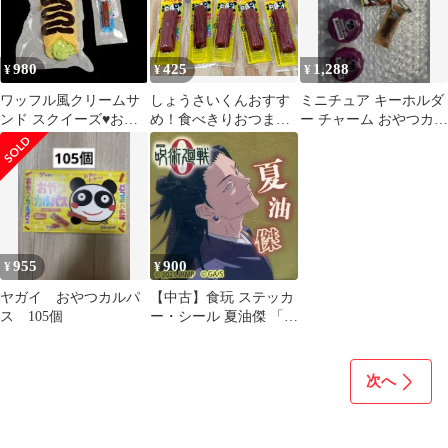
量 ウインナー 加工肉
980
425
1,288
¥
¥
¥
ワッフル風クリームサ
しょうさいくんおすす
ミニチュア キーホルダ
ンド スクイーズ♥️おや
め！食べきりおつまみ
ー チャーム おやつカル
つカルパス リアルチャ
おやつカルパス 10本セ
パス ヤンヤンつけボー
ーム
ット
他 セット
955
900
¥
¥
ヤガイ おやつカルパ
【中古】食玩 ステッカ
ス 105個
ー・シール 夏油傑 「呪
術廻戦 0 ミニおやつカ
ルパス」
次へ