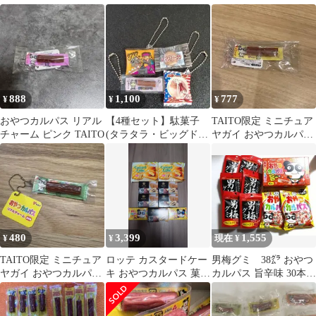
ーム キーホルダー
ラクター マスコット 第
2弾
888
1,100
777
¥
¥
¥
おやつカルパス リアル
【4種セット】駄菓子
TAITO限定 ミニチュア
チャーム ピンク TAITO
(タラタラ・ビッグドー
ヤガイ おやつカルパス
ナツ・おやつカルパ
リアルチャーム キーホ
ス・コーラ餅)
ルダー
480
3,399
1,555
¥
¥
現在 ¥
TAITO限定 ミニチュア
ロッテ カスタードケー
男梅グミ 38㌘ おやつ
ヤガイ おやつカルパス
キ おやつカルパス 菓子
カルパス 旨辛味 30本
リアルチャーム キーホ
詰め合わせ
入 ミニおやつカルパ
ルダー
ス20㌘