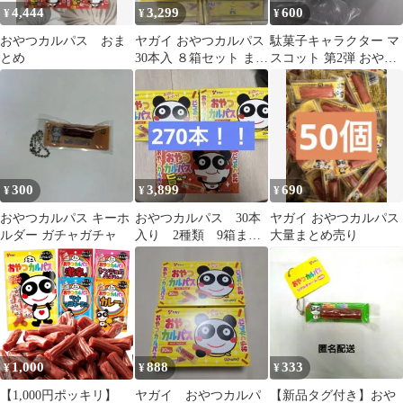
4,444
3,299
600
¥
¥
¥
おやつカルパス おま
ヤガイ おやつカルパス
駄菓子キャラクター マ
とめ
30本入 ８箱セット まと
スコット 第2弾 おやつ
め売り
カルパス おやつパン
ダ ガシャポン
300
3,899
690
¥
¥
¥
おやつカルパス キーホ
おやつカルパス 30本
ヤガイ おやつカルパス
ルダー ガチャガチャ
入り 2種類 9箱まと
大量まとめ売り
め売り‼︎
1,000
888
333
¥
¥
¥
【1,000円ポッキリ】
ヤガイ おやつカルパ
【新品タグ付き】おや