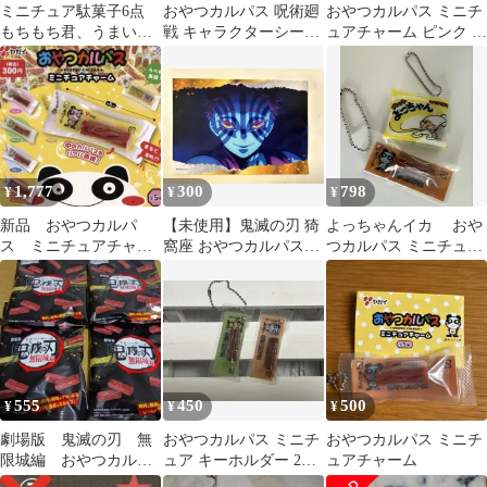
ミニチュア駄菓子6点
おやつカルパス 呪術廻
おやつカルパス ミニチ
もちもち君、うまい
戦 キャラクターシール
ュアチャーム ピンク ガ
棒、おやつカルパス、
4枚セット 狗巻棘 五条
チャガチャ
ぷくぷくたい焼き
悟 夏油傑
1,777
300
798
¥
¥
¥
新品 おやつカルパ
【未使用】鬼滅の刃 猗
よっちゃんイカ おや
ス ミニチュアチャー
窩座 おやつカルパス
つカルパス ミニチュア
ム 全5種セット ガチ
BIGシール ステッカー
キーホルダー 2点セッ
ャ
ト
555
450
500
¥
¥
¥
劇場版 鬼滅の刃 無
おやつカルパス ミニチ
おやつカルパス ミニチ
限城編 おやつカルパ
ュア キーホルダー 2種
ュアチャーム
ス ① アミューズメ
セット ガチャガチャ