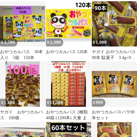
1,700
1,390
1,000
¥
¥
¥
おやつカルパス 30本
おやつカルパス 120本
ヤガイ おやつカルパス
入り 5箱 150本
90本 駄菓子 3.4g×90
本
1,180
11,580
999
¥
¥
¥
ヤガイ おやつカルパ
おやつカルパス 2種類
おやつカルパスバラ90
ス 100個
40箱 (1200本) 大量 まと
本セット
め売り‼︎