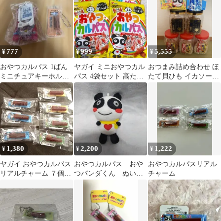
777
999
5,555
¥
¥
¥
おやつカルパス 1ばん
ヤガイ ミニおやつカル
おつまみ詰め合わせ ほ
ミニチュアキーホルダ
パス 4袋セット 高たん
たて貝ひも イカソーメ
ー 2点セット
ぱく おつまみ
ンおやつカルパス 忍
者めし10個入り
1,380
2,200
1,222
¥
¥
¥
ヤガイ おやつカルパス
おやつカルパス おや
おやつカルパスリアル
リアルチャーム ７個セ
つパンダくん ぬいぐ
チャーム
ット
るみマスコット 駄菓子
パンダ