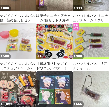
880
555
333
¥
¥
¥
ヤガイ おやつカルパス
駄菓子ミニチュアチャ
おやつカルパス ミニチ
他 詰め合わせセット
ーム3個セット★おやつ
ュアチャーム 2 クリー
カルパス＋うまい棒＋
ムシチュー 箱
ポテトスナック
500
1,099
900
¥
¥
¥
ヤガイ おやつカルパス
【最終価格】ヤガイ
おやつカルパス リア
ミニチュアチャーム2 2
おやつカルパス ミニ
ルチャーム
種セット 未開封品
チュアチャーム
1,099
666
666
¥
¥
¥