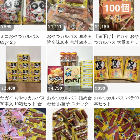
599
1,111
1,150
¥
¥
¥
ミニおやつカルパス
おやつカルパス 30本＋
【値下げ】ヤガイ おや
69g×２p
旨辛味30本 合計60本セ
つカルパス 大量まとめ
ット
売り
3,400
4,799
999
¥
¥
¥
ヤガイ おやつカルパス
おやつカルパス 詰め合
おやつカルパス バラ90
30本入 10箱セット 合計
わせ お菓子 スナック
本セット
300本
まとめ売り