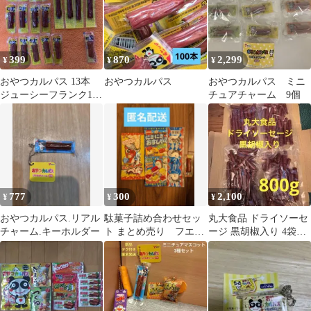
399
870
2,299
¥
¥
¥
おやつカルパス 13本
おやつカルパス
おやつカルパス ミニ
ジューシーフランク1
チュアチャーム 9個
本 ヤガイペンシル 4
本 計28本
777
300
2,100
¥
¥
¥
おやつカルパス.リアル
駄菓子詰め合わせセッ
丸大食品 ドライソーセ
チャーム.キーホルダー
ト まとめ売り フエラ
ージ 黒胡椒入り 4袋セ
ムネ おやつカルパ
ット おやつカルパ
ス シャーベットペロ
ス 800g