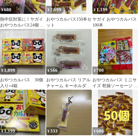
680
1,699
1,199
¥
¥
¥
熱中症対策に！ヤガイ
おやつカルパス150本セ
ヤガイ おやつカルパス
おやつカルパス24個 た
ット
100本
ねなしほしうめ16個 セ
ット
1,899
566
700
¥
¥
¥
おやつカルパス 30個
おやつカルパス リアル
おやつカルパス ミニサ
入り×4箱
チャーム キーホルダー
イズ 乾燥ソーセージ サ
3個セット
ラミ カルパス
1,199
333
680
¥
¥
¥