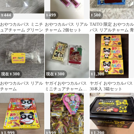
444
499
500
¥
¥
¥
おやつカルパス ミニチ
おやつカルパス リアル
TAITO 限定 おやつカル
ュアチャーム グリーン
チャーム 2個セット
パス リアルチャーム 青
300
300
1,300
現在 ¥
現在 ¥
¥
おやつカルパス リアル
ヤガイおやつカルパス
ヤガイ おやつカルパス
チャーム
ミニチュアチャーム２
30本入 3箱セット
松山製菓 シャカシャカ
チャーム ピザ味
1,999
999
1,200
¥
¥
¥