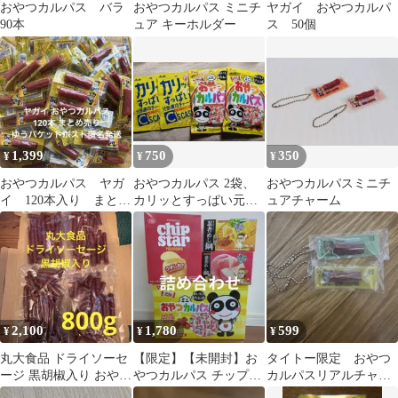
おやつカルパス バラ
おやつカルパス ミニチ
ヤガイ おやつカルパ
90本
ュア キーホルダー
ス 50個
1,399
750
350
¥
¥
¥
おやつカルパス ヤガ
おやつカルパス 2袋、
おやつカルパスミニチ
イ 120本入り まとめ
カリッとすっぱい元気
ュアチャーム
売り 【匿名発送】
即効チャージ 2袋
2,100
1,780
599
¥
¥
¥
丸大食品 ドライソーセ
【限定】【未開封】お
タイトー限定 おやつ
ージ 黒胡椒入り おやつ
やつカルパス チップス
カルパスリアルチャー
カルパス 200g × 4袋
ター 忍者めし お菓子
ム 2個セット☆