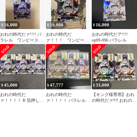
16,000
16,000
16,000
¥
¥
¥
おれの時代だァ!!!! パ
おれの時代だ
おれの時代だア!!!!
ラレル ワンピースカ
ァ！！！ ワンピース
op09-096 パラレル
ード
カード パラレル
OP09-096
45,000
47,777
33,000
¥
¥
¥
おれの時代だ
おれの時代だ
【キング様専用】おれ
ァ！！！！ R 箔押しパ
ァ！！！！ パラレル
の時代だァ‼︎‼︎ おれの時
ラレル OP09-096 3枚
3枚
代だ パラレル 2枚