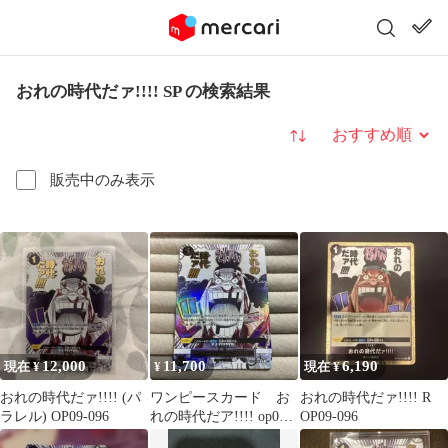
おれの時代だァ!!!! SP の検索結果
並び替え
販売中のみ表示
12,000
11,700
6,190
現在 ¥
¥
現在 ¥
おれの時代だァ!!!! (パ
ワンピースカード お
おれの時代だァ!!!! R
ラレル) OP09-096
れの時代だア!!!! op09-
OP09-096
096 パラレル