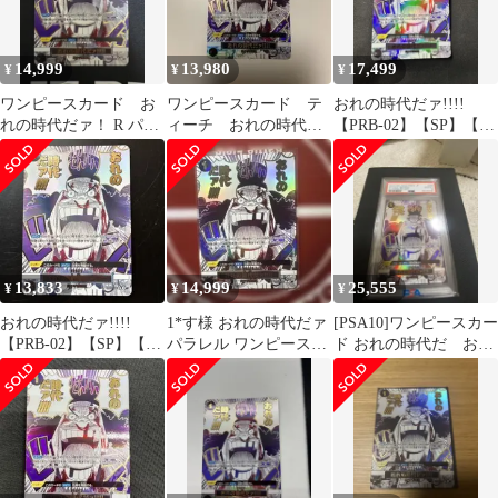
14,999
13,980
17,499
¥
¥
¥
ワンピースカード お
ワンピースカード テ
おれの時代だァ!!!!
れの時代だァ！ R パラ
ィーチ おれの時代だ
【PRB-02】【SP】【パ
レル OP09-096
ァー パラレル sp
ラレル】【OP09-096】
13,833
14,999
25,555
¥
¥
¥
おれの時代だァ!!!!
1*す様 おれの時代だァ
[PSA10]ワンピースカー
【PRB-02】【SP】【パ
パラレル ワンピースカ
ド おれの時代だ おれ
ラレル】【OP09-096】
ード イベント 箔押し
の時代ぁ 俺の時代だ
ぁ‼︎‼︎