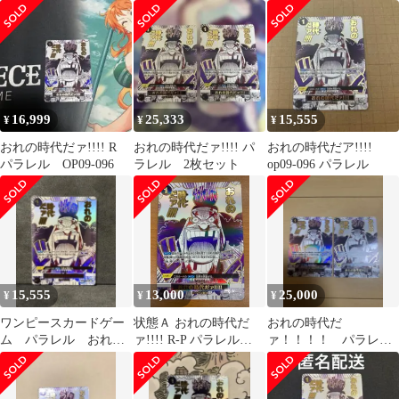
ル sp OP09-096
ラレル OP09-096 SP
16,999
25,333
15,555
¥
¥
¥
おれの時代だァ!!!! R
おれの時代だァ!!!! パ
おれの時代だア!!!!
パラレル OP09-096
ラレル 2枚セット
op09-096 パラレル
15,555
13,000
25,000
¥
¥
¥
ワンピースカードゲー
状態Ａ おれの時代だ
おれの時代だ
ム パラレル おれの
ァ!!!! R-P パラレル
ァ！！！！ パラレ
時代だア!!!! OP09-096
OP09-096 ワンピースカ
ル 2枚
ード