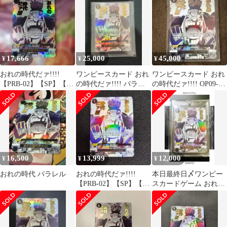
17,666
25,000
45,000
¥
¥
¥
おれの時代だァ!!!!
ワンピースカード おれ
ワンピースカード おれ
【PRB-02】【SP】【パ
の時代だァ!!!! パラレ
の時代だァ!!!! OP09-
ラレル】【OP09-096】
ル おP09-096
098
16,500
13,999
12,000
¥
¥
¥
おれの時代 パラレル
おれの時代だァ!!!!
本日最終日〆ワンピー
【PRB-02】【SP】【パ
スカードゲーム おれの
ラレル】【OP09-096】
時代だ！！！黒ひげお
まけでローダー付‼️