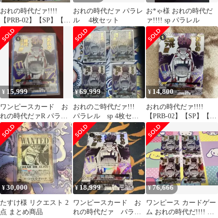
おれの時代だァ!!!!
おれの時代だァ パラレ
お*ゃ様 おれの時代だ
【PRB-02】【SP】【パ
ル 4枚セット
ァ!!!! sp パラレル
ラレル】【OP09-096】
15,999
69,999
14,800
¥
¥
¥
ワンピースカード お
おれのご時代だァ!!!
おれの時代だァ!!!!
れの時代だァR パラレ
パラレル sp 4枚セッ
【PRB-02】【SP】【パ
ル OP09-096 SP
ト
ラレル】【OP09-096】
30,000
18,999
76,666
¥
¥
¥
たすけ様 リクエスト 2
ワンピースカード お
ワンピース カードゲー
点 まとめ商品
れの時代だァ パラレ
ム おれの時代だ!!!! パ