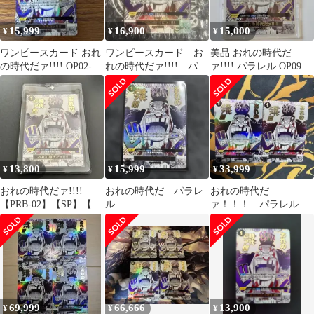
15,999
16,900
15,000
¥
¥
¥
ワンピースカード おれ
ワンピースカード お
美品 おれの時代だ
の時代だァ!!!! OP02-
れの時代だァ!!!! パラ
ァ!!!! パラレル OP09-
096
レル OP09-096
096 ワンピースカード
13,800
15,999
33,999
¥
¥
¥
おれの時代だァ!!!!
おれの時代だ パラレ
おれの時代だ
【PRB-02】【SP】【パ
ル
ァ！！！ パラレル
ラレル】【OP09-096】
SP ２枚セット ワンピ
ースカードゲーム
69,999
66,666
13,900
¥
¥
¥