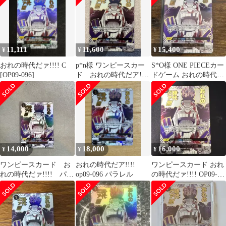
11,111
11,600
15,400
¥
¥
¥
おれの時代だァ!!!! C
p*n様 ワンピースカー
S*O様 ONE PIECEカー
[OP09-096]
ド おれの時代だア!!!!
ドゲーム おれの時代だ
op09-096 パラレル
ァ!!!! OP09-09
14,000
18,000
16,000
¥
¥
¥
ワンピースカード お
おれの時代だア!!!!
ワンピースカード おれ
れの時代だァ!!!! パラ
op09-096 パラレル
の時代だァ!!!! OP09-
レル OP09-096
096