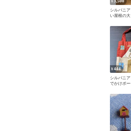
3,500
¥
シルバニア
い屋根の大
444
¥
シルバニア
でかけポー
ッグ 2 お
グ