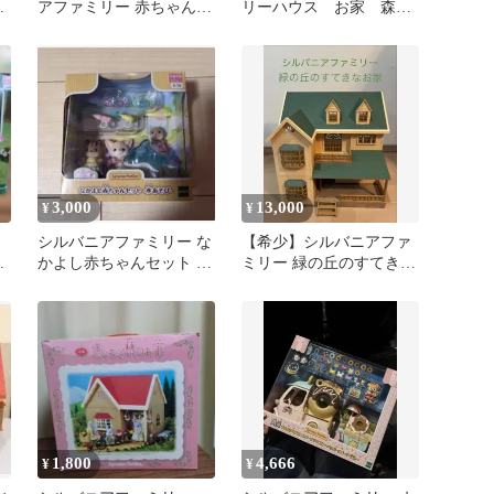
ー
アファミリー 赤ちゃんと
リーハウス お家 森
おでかけミニポーチ お
木
家
3,000
13,000
¥
¥
ー
シルバニアファミリー な
【希少】シルバニアファ
ち
かよし赤ちゃんセット 水
ミリー 緑の丘のすてきな
あそび
お家
1,800
4,666
¥
¥