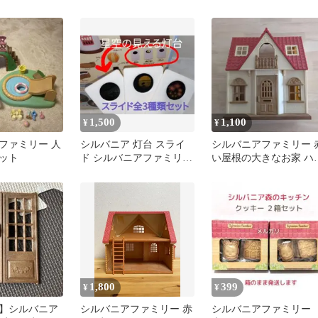
ニア
ミリー
1,500
1,100
¥
¥
ファミリー 人
シルバニア 灯台 スライ
シルバニアファミリー 
ット
ド シルバニアファミリー
い屋根の大きなお家 ハ
星空の見える灯台のお家
ス本体のみ
パーツ
1,800
399
¥
¥
】シルバニア
シルバニアファミリー 赤
シルバニアファミリ