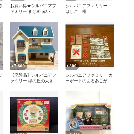
赤
お買い得★シルバニアフ
シルバニアファミリー
ァミリー まとめ 赤い屋
はしご 柵
根のお家 本体 家具 人形
7,600
800
¥
¥
リ
【廃盤品】シルバニアフ
シルバニアファミリー カ
ァミリー 緑の丘の大きな
ーポートのあるあこがれ
と
お家
のお家 パーツ