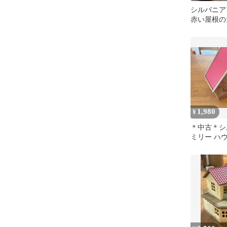
シルバニ
赤い屋根
デラックス
セット
1,980
¥
＊中古＊シ
ミリー ハ
のお家 初