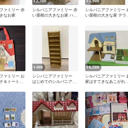
2,300
5,900
¥
¥
ファミリー 赤
シルバニアファミリー 赤
シルバニアファミリー 
きなお家
い屋根の大きなお家 ハウ
い屋根の大きな家 デラ
ス本体
クスセット
400
6,500
¥
¥
ファミリー お
シンバニアファミリー
シルバニアファミリー 
チ＆トートバ
はじめてのシルバニアフ
家はすてきなあこがれ
うちトートバッ
ァミリー お家の階段
お店