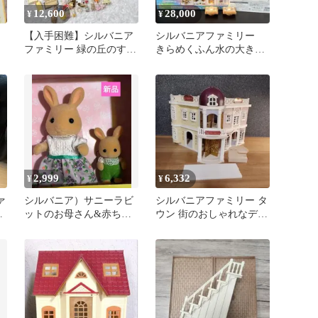
12,600
28,000
¥
¥
【入手困難】シルバニア
シルバニアファミリー
ファミリー 緑の丘のすて
きらめくふん水の大きな
きなお家 ハ-35 付属品完
お家ギフトセット 専用
備
壁紙 ライト付
2,999
6,332
¥
¥
ァ
シルバニア）サニーラビ
シルバニアファミリー タ
赤
ットのお母さん&赤ちゃ
ウン 街のおしゃれなデパ
ホ
んセット
ート Sylvanian 廃盤品