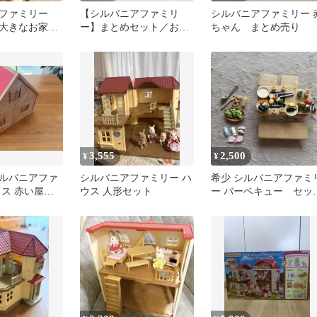
アファミリー
【シルバニアファミリ
シルバニアファミリー 
の大きなお家
ー】まとめセット／お
ちゃん まとめ売り
セット 家具
家・ファミリーワゴン・
人形・付属品多数
3,555
2,500
¥
¥
ルバニアファ
シルバニアファミリー ハ
希少 シルバニアファミ
ウス 赤い屋根
ウス 人形セット
ー バーベキュー セッ
期
ト 小物 哺乳瓶 ま
め売り