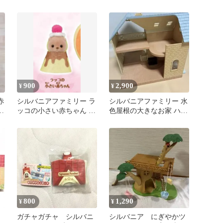
（廃盤）
900
2,900
¥
¥
赤
シルバニアファミリー ラ
シルバニアファミリー 水
ウ
ッコの小さい赤ちゃん G
色屋根の大きなお家 ハウ
賞 キラキラくじ 新品
ス本体
800
1,290
¥
¥
ー
ガチャガチャ シルバニ
シルバニア にぎやかツ