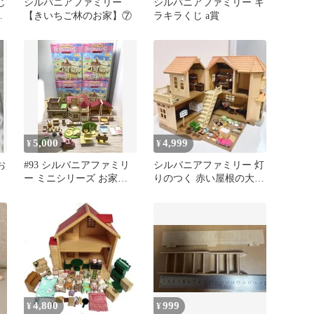
じ
シルバニアファミリー
シルバニアファミリー キ
ミ
【きいちご林のお家】⑦
ラキラくじ a賞
5,000
4,999
¥
¥
お
#93 シルバニアファミリ
シルバニアファミリー 灯
ー ミニシリーズ お家は
りのつく 赤い屋根の大き
すてきなあこがれのお店
なお家 家具付き
その他
4,800
999
¥
¥