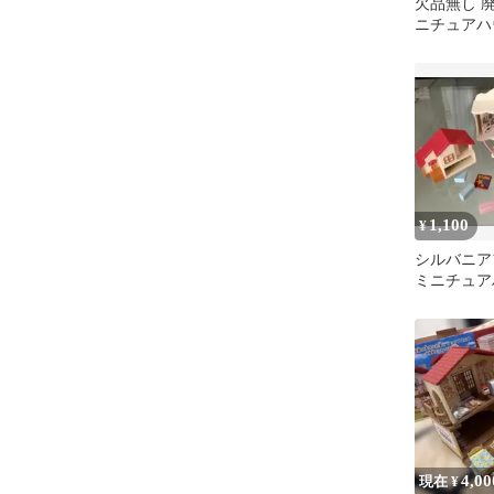
欠品無し 
ニチュアハ
ルバニア
1,100
¥
シルバニ
ミニチュア
物 おまと
4,00
現在 ¥