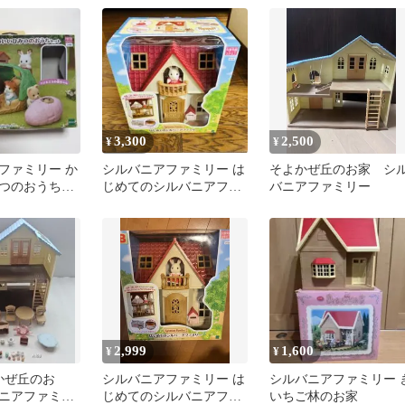
コニー
3,300
2,500
¥
¥
ファミリー か
シルバニアファミリー は
そよかぜ丘のお家 シ
つのおうちセ
じめてのシルバニアファ
バニアファミリー
ネズミの人形な
ミリー
2,999
1,600
¥
¥
よかぜ丘のお
シルバニアファミリー は
シルバニアファミリー 
ニアファミリ
じめてのシルバニアファ
いちご林のお家