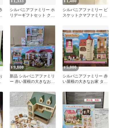
1,333
1,480
¥
¥
赤
シルバニアファミリー ホ
シルバニアファミリー ビ
ッ
リデーギフトセット クマ
スケットクマファミリー
の男の子
お父さん・お母さん・小
物セット
9,800
5,000
¥
¥
お
新品 シルバニアファミリ
シルバニアファミリー 赤
の
ー 赤い屋根の大きなお家
い屋根の大きなお家 タワ
おすすめ家具セット
ーホーム