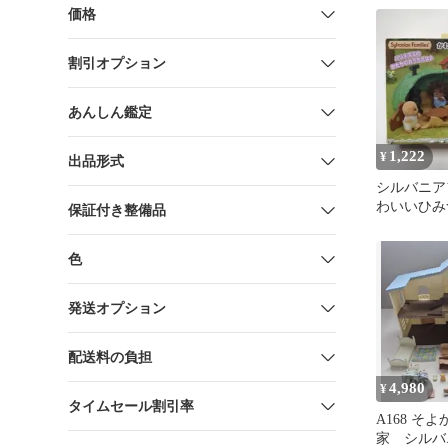
価格
割引オプション
あんしん鑑定
1,222
¥
出品形式
シルバニア
わいいひみ
保証付き整備品
ット(ハリ
し)
色
発送オプション
配送料の負担
4,980
¥
タイムセール割引率
A168 そ
家 シルバ