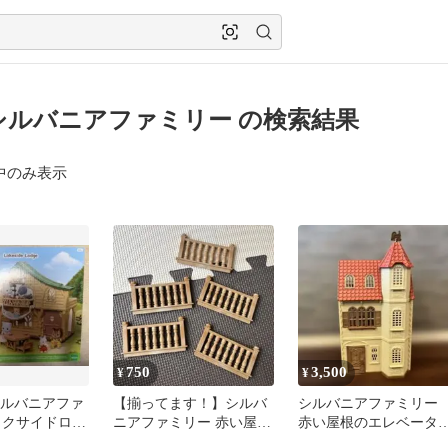
シルバニアファミリー の検索結果
中のみ表示
750
3,500
¥
¥
シルバニアファ
【揃ってます！】シルバ
シルバニアファミリ
イクサイドロッ
ニアファミリー 赤い屋根
赤い屋根のエレベータ
の大きなお家 柵 2階 バル
のあるお家