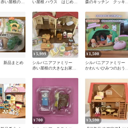
 赤い屋根の大
い屋根 ハウス はじめて
森のキッチン クッキ
えんとつのお部
のシルバニアファミリー
（２箱セット）
5,999
1,500
¥
¥
 新品まとめ
シルバニアファミリー
シルバニアファミリ
赤い屋根の大きなお家セ
かわいいひみつのおう
ット
セット
700
3,590
¥
¥