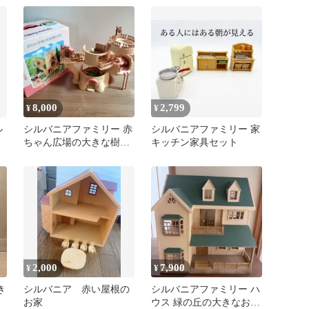
8,000
2,799
¥
¥
ル
シルバニアファミリー 赤
シルバニアファミリー 家
ちゃん広場の大きな樹の
キッチン家具セット
お家
2,000
7,900
¥
¥
き
シルバニア 赤い屋根の
シルバニアファミリー ハ
お家
ウス 緑の丘の大きなお家