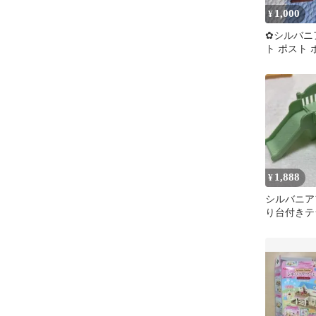
1,000
¥
✿シルバニ
ト ポスト
手紙 ペーパ
め売り
1,888
¥
シルバニア
り台付きテ
林のお家