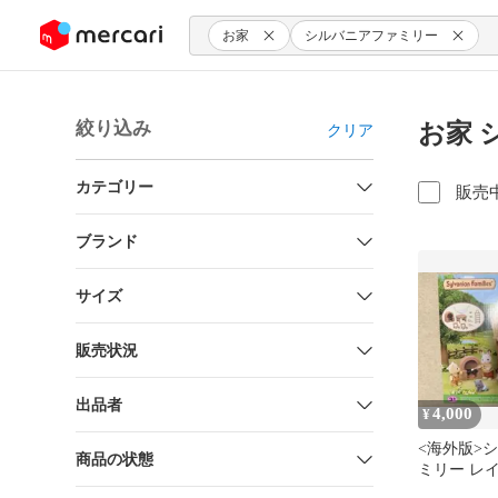
ンツにスキップ
お家
シルバニアファミリー
絞り込み
お家 
クリア
カテゴリー
販売
ブランド
サイズ
販売状況
出品者
4,000
¥
<海外版>
商品の状態
ミリー レ
ジ