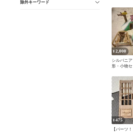
除外キーワード
ー シルバ
2,000
¥
シルバニア
形・小物セ
475
¥
【パーツ！