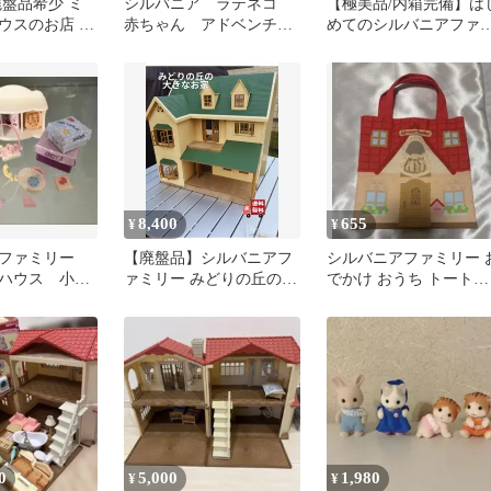
廃盤品希少 ミ
シルバニア ラテネコ
【極美品/内箱完備】は
ウスのお店 シ
赤ちゃん アドベンチャ
めてのシルバニアファ
ー 探検家
リー DH-03 欠品なし
8,400
655
¥
¥
アファミリー
【廃盤品】シルバニアフ
シルバニアファミリー 
ハウス 小
ァミリー みどりの丘の大
でかけ おうち トートバ
め
きなお家 窓開閉OK 付属
ッグ ガチャ カプセルト
品あり
イ
0
5,000
1,980
¥
¥