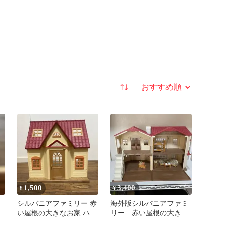
並び替え
1,500
3,400
¥
¥
ー
シルバニアファミリー 赤
海外版シルバニアファミ
ー
い屋根の大きなお家 ハウ
リー 赤い屋根の大きな
ス
お家ギフトセット