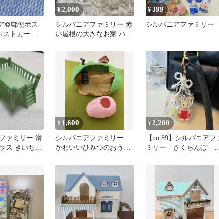
2,000
899
¥
¥
ア✿郵便ポス
シルバニアファミリー 赤
シルバニアファミリー
 ポストカード
い屋根の大きなお家 ハウ
ー 小物 まと
ス本体
1,600
2,200
¥
¥
ファミリー 滑
シルバニアファミリー
【no.89】シルバニアフ
ラス きいちご
かわいいひみつのおうち
ミリー さくらんぼ 
セット
ちゃん 持ち運びキー
ルダー