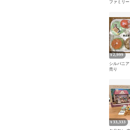
ファミリー
きなお家 
屋 ドア
2,999
¥
シルバニア
売り
33,333
¥