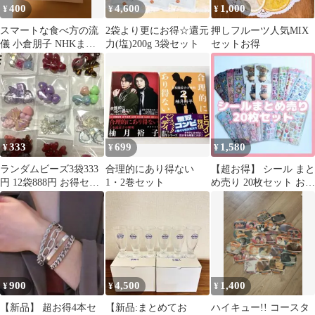
400
4,600
1,000
¥
¥
¥
スマートな食べ方の流
2袋より更にお得☆還元
押しフルーツ人気MIX
儀 小倉朋子 NHKまる
力(塩)200g 3袋セット
セットお得
得マガジン
333
699
1,580
¥
¥
¥
ランダムビーズ3袋333
合理的にあり得ない
【超お得】 シール まと
円 12袋888円 お得セッ
1・2巻セット
め売り 20枚セット おし
ト
りシール オーロラ 柴犬
D0
900
4,500
1,400
¥
¥
¥
【新品】 超お得4本セ
【新品:まとめてお
ハイキュー!! コースタ