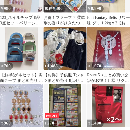
980
300
8,890
¥
現在 ¥
¥
123_ネイルチップ B品
お得！ファーファ 柔軟
Fini Fantasy Belts サワー
3点セット ベリーショ
剤の香りがひきたつ無
味 グミ 1.2kg x 2【お
ート お得 プチプラ
香料洗剤 10個まとめ売
得】
り
700
1,488
1,670
¥
¥
¥
【お得な6本セット】両
【お得】子供服 Tシャ
Route 5（まとめ買い交
面テープ まとめ売り 工
ツまとめ売り 8点セッ
渉がお得！）様 リクエ
作・DIY・事務用（が
ト プティマイン新品あ
スト 3点 まとめ商品
くぶん他）
り パウパト他
10%OFF
960
270
1,400
¥
¥
¥