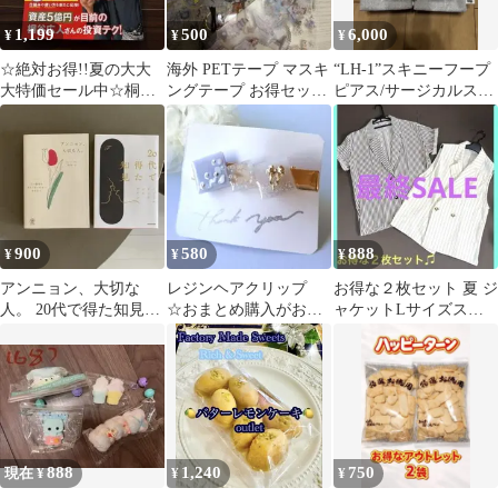
1,199
500
6,000
¥
¥
¥
☆絶対お得!!夏の大大
海外 PETテープ マスキ
“LH-1”スキニーフープ
大特価セール中☆桐谷
ングテープ お得セット
ピアス/サージカルステ
さんの株入門 改訂版
②
ンレス お得2個セット
900
580
888
¥
¥
¥
アンニョン、大切な
レジンヘアクリップ
お得な２枚セット 夏 ジ
人。 20代で得た知見
☆おまとめ購入がお得
ャケットLサイズスト
文庫本セット
☆
ライプ Linoluce
888
1,240
750
現在 ¥
¥
¥