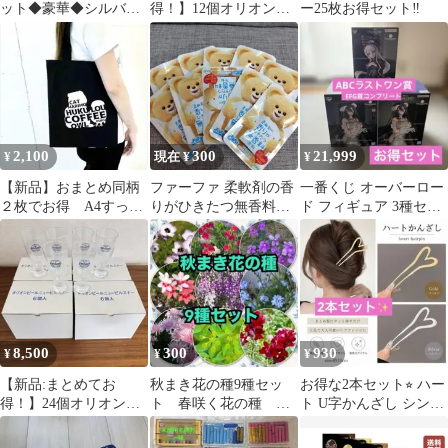
ット◆豪華◆シルバー
得！】12個オリオンビ
ー25枚お得セット‼️
◆ブレスレット◆バン
ールピルスナー
グル◆
2,100
300
21,999
¥
現在 ¥
¥
【新品】おまとめ同柄
ファーファ 柔軟剤の香
一番くじ オーバーロー
２枚でお得 A4すっぽ
りがひきたつ無香料洗
ド フィギュア 3種セッ
り入るよ
剤 お得な10個まとめ売
ト 下位賞コンプリート
り
お得セット
8,500
300
930
¥
¥
¥
【新品:まとめてお
秋まき花の種9種セッ
お得な2本セット⭐︎ ハー
得！】24個オリオンビ
ト 春咲く花の種 お
ト U字かんざし シンプ
ールピルスナー（1ケー
得
ル まとめ髪 韓国風
ス）