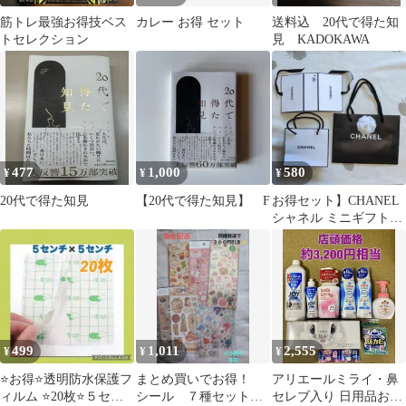
筋トレ最強お得技ベス
カレー お得 セット
送料込 20代で得た知
トセレクション
見 KADOKAWA
477
1,000
580
¥
¥
¥
20代で得た知見
【20代で得た知見】 F
お得セット】CHANEL
シャネル ミニギフトボ
ックス （黒ショッパー
おまけ付き
499
1,011
2,555
¥
¥
¥
⭐️お得⭐️透明防水保護フ
まとめ買いでお得！
アリエールミライ・鼻
ィルム ⭐️20枚⭐️５セン
シール ７種セット
セレブ入り 日用品お得