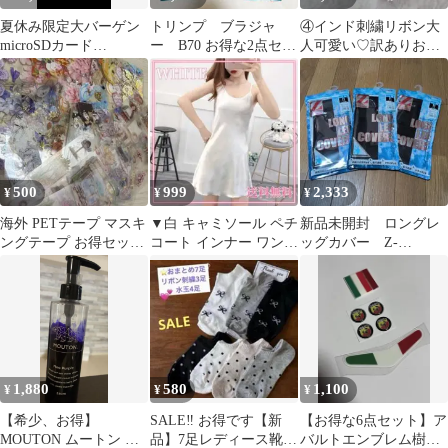
夏休み限定大バーゲン
トリンプ ブラジャ
④インド刺繍リボン大
microSDカード
ー B70 お得な2点セッ
人可愛い♡訳ありお得3
64GB(SDXC) お得な30
ト
点セット ·͜·ᰔᩚ
個セット
500
999
2,333
¥
¥
¥
海外 PETテープ マスキ
▼白 キャミソール ペチ
新品未開封 ロングレ
ングテープ お得セット
コート インナー ワンピ
ッグカバー Z-
③
ース スリップ ベビード
DRAGON M スゴ
ールお得
冷 3点セットお得
1,880
580
1,100
¥
¥
¥
【希少、お得】
SALE‼︎ お得です【新
【お得な6点セット】ア
MOUTON ムートン ネ
品】7足レディース靴下
バルトエンブレム樹脂