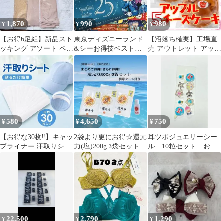
1,870
990
980
¥
¥
¥
【お得6足組】新品スト
東京ディズニーランド
【沼落ち確実】工場直
ッキング アソート ベー
&シーお得技ベストセ
売 アウトレット アップ
ジュ系グラデーション
レクション 2026-27＆
ルチーズケーキ 5号 2個
レディース
パンフレット
セ お得
580
4,650
750
¥
¥
¥
【お得な30枚‼】キャッ
2袋より更にお得☆還元
耳ツボジュエリーシー
プライナー 汗取りシー
力(塩)200g 3袋セット
ル 10粒セット おま
ト 汗吸着パッド 白色
☆【携帯ケース付き】
とめ割お得！
22,500
2,790
1,290
¥
¥
¥