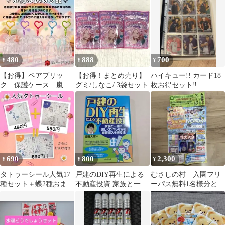
480
888
700
¥
¥
¥
【お得】ベアブリッ
【お得！まとめ売り】
ハイキュー!! カード18
ク 保護ケース 嵐
グミ/しなこ/ 3袋セット
枚お得セット‼️
グッズ キーホルダ
ー カラビナ 100%
690
800
2,300
¥
¥
¥
タトゥーシール人気17
戸建のDIY再生による
むさしの村 入園フリ
種セット＋蝶2種おまけ
不動産投資 家族と一緒
ーパス無料1名様分とお
付き 690円お得セット
に楽しくDIYしながら
得なクーポンセット
家賃収入を得…