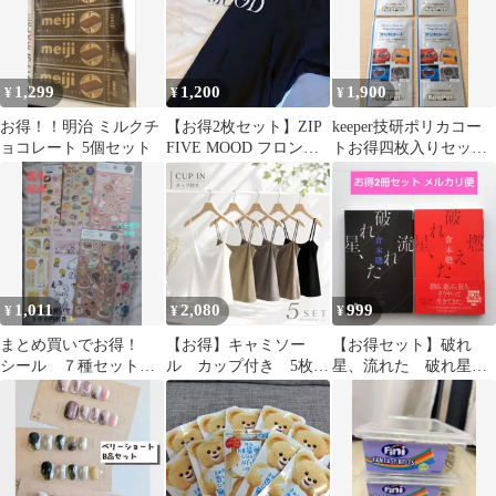
1,299
1,200
1,900
¥
¥
¥
お得！！明治 ミルクチ
【お得2枚セット】ZIP
keeper技研ポリカコー
ョコレート 5個セット
FIVE MOOD フロント
トお得四枚入りセット
ロゴ Tシャツ（白・
（2台分）
黒）S
1,011
2,080
999
¥
¥
¥
まとめ買いでお得！
【お得】キャミソー
【お得セット】破れ
シール ７種セット
ル カップ付き 5枚セ
星、流れた 破れ星、
B バラ売り不可 未
ット ブラトップ チ
燃えた 倉本聰 自伝的
使用
ューブトップ
エッセイ 北の国から