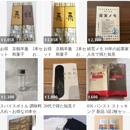
チ✖︎５センチ⭐️子供のケ
A バラ売り不可 未
セット 詰め合わせ
ガに✨医療
使用
1,058
1,058
2,100
¥
¥
¥
お得 京鶴羊羹 2本セ
お得 京鶴羊羹 2本セ
経営メモ 16年の起業家
ット 和菓子 おや
ット 和菓子 おや
人生で得た知見
つ ようかん
つ ようかん お茶請
け 栗羊羹
1,100
1,000
600
¥
¥
¥
スパイスボトル 調味料
20代で得た知見 F
016 パンスト ストッキ
入れ～お得な10本セッ
ング 新品 3足2枚セット
ト～
LL お得 丈夫 厚地