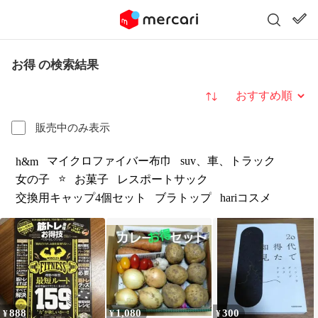
お得 の検索結果
並び替え
販売中のみ表示
マイクロファイバー布巾
suv、車、トラック
h&m
⭐️
女の子
お菓子
レスポートサック
交換用キャップ4個セット
ブラトップ
hariコスメ
888
1,080
300
¥
¥
¥