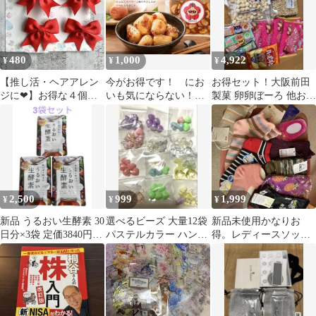
480
1,000
4,922
¥
¥
¥
【推し活・ヘアアレン
今がお得です！ にお
お得セット！大阪前田
ジに❤︎】お得な４個セ
いも気にならない！
製菓 卵卵ぼーろ 他お菓
ット♩ミニリボンクリ
梅にんにく ホクホ
子セット！おやつ早い
ップ レッド
ク 送料無料 おつま
者勝ち！
み
2,500
999
1,999
¥
¥
¥
新品 うるおい生酵素 30
選べるビーズ 大量12袋
新品未使用かなりお
日分×3袋 定価3840円相
パステルカラー ハンド
得。レディースソック
当 お得
メイド素材 お得 かわい
ス色々10足サイズ22〜
い
27センチ