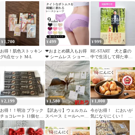
オパープルシャンプー
☆ドット・リボン柄 白
製ミニステッカー イ
ムラシャン
黒 グレー
タリア国旗タグ
1,700
499
999
¥
¥
¥
お得！肌色ストッキン
❤︎おまとめ購入もお得
RE-START 犬と森の
グ6点セット M-L
❤︎ シームレス ショーツ
中で生活して得た幸
レディース XL パープ
せ 鈴井貴之 水曜ど
ル レース
うでしょう
2,199
1,580
1,000
¥
¥
¥
お得！！明治 ブラック
【訳あり】ウェルカム
今がお得！ においが
チョコレート 11個セッ
スペース ミールへーデ
気になりにくい！ お
ト
ン風 ウェーブミラー お
つまみに！ 梅にんに
得セット
く 真空 送料無料