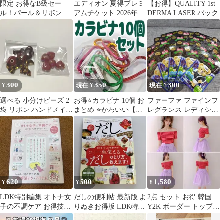
限定 お得なB級セー
エディオン 夏得プレミ
【お得】QUALITY 1st
ル！パール＆リボンチ
アムチケット 2026年7
DERMA LASER パック
ャーム センターパーツ
月26日まで 店舗限定
カボション
300
350
300
¥
現在 ¥
現在 ¥
選べる 小分けビーズ 2
お得⭐カラビナ 10個 お
ファーファ ファインフ
袋 リボン ハンドメイド
まとめ ⭐かわいい【新
レグランス レディシッ
素材 お得セット
品】キーホルダー
ク 柔軟剤 お得な20個ま
とめ売り
620
500
1,580
¥
¥
¥
LDK特別編集 オトナ女
だしの便利帖 最新版 よ
2点 セット お得 韓国
子の不調ケア お得技ベ
りぬきお得版 LDK特別
Y2K ボーダー トップス
ストセレクション
編集
レッド 赤