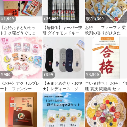
1,999
36,000
300
¥
¥
現在 ¥
【お得おまとめセッ
【超特価】キーパー技
お得！！ファーファ 柔
ト】水曜どうでしょ
研 ダイヤモンドキーパ
軟剤の香りがひきたつ
う 書籍、 DVD 他
ー ダイヤケミカル 最強
無香料洗剤 10個
大泉洋、鈴井貴之
お得セット
980
999
3,500
¥
¥
¥
《お得》アクリルプレ
【★まとめ売り・お得
早い者勝ち！ お得！ 宅
ート ファンシー プ
★】レディース ソッ
建 裏技 問題集 セット
レート チャーム キ
クス 5足セット く
割 4点
ーホルダー
ま ベアー 男女兼用