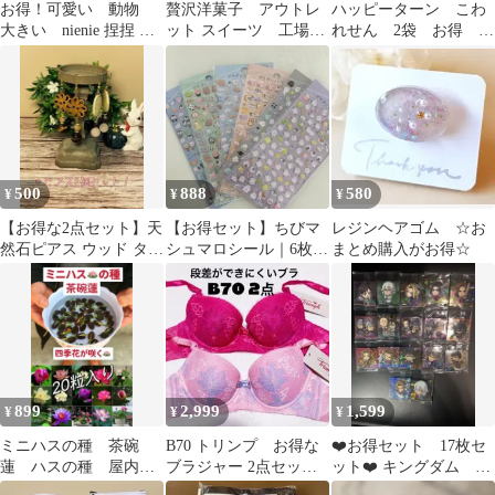
お得！可愛い 動物
贅沢洋菓子 アウトレ
ハッピーターン こわ
大きい nienie 捏捏 ス
ット スイーツ 工場直
れせん 2袋 お得 ア
クイーズ 4点セット
売 バター レモン ケー
ウトレット にこやか
（68）
キ 訳ありお得
500
888
580
¥
¥
¥
【お得な2点セット】天
【お得セット】ちびマ
レジンヘアゴム ☆お
然石ピアス ウッド タイ
シュマロシール｜6枚セ
まとめ購入がお得☆
ガーアイ ローズクォー
ット
ツ
899
2,999
1,599
¥
¥
¥
ミニハスの種 茶碗
B70 トリンプ お得な
❤️お得セット 17枚セ
蓮 ハスの種 屋内外
ブラジャー 2点セット
ット❤️ キングダム シ
植付け可能 お得な値
段差ができにくいブラ
ールウエハースvol.5