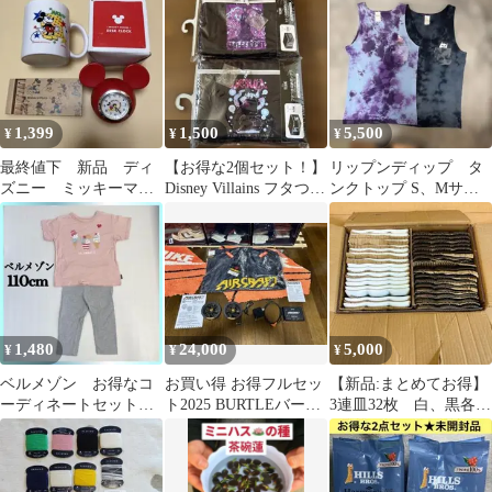
段設定 20粒入り
#5
まとめ売り
1,399
1,500
5,500
¥
¥
¥
最終値下 新品 ディ
【お得な2個セット！】
リップンディップ タ
ズニー ミッキーマウ
Disney Villains フタつき
ンクトップ S、Mサイ
ス 時計 マグカッ
収納ボックス
ズ ☆2枚セットお得☆
プ 色鉛筆 レア お
得
1,480
24,000
5,000
¥
¥
¥
ベルメゾン お得なコ
お買い得 お得フルセッ
【新品:まとめてお得】
ーディネートセット☘️
ト2025 BURTLEバート
3連皿32枚 白、黒各16
110cm 子供 女の子
ル 空調服 美品
枚
半袖 ピンク