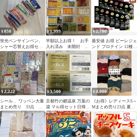
850
1,999
2,780
¥
¥
¥
蛍光ペンサインペン、
半額以上お得！ お手
最安値 お得 ビーレジェ
シャー芯替えお得セッ
入れ済み 未開封 未
ンド プロテイン 12種類
ト！
使用 美品 サクラ
セット
クレパス クレヨン
2,222
3,500
4,000
¥
¥
¥
シール 、ワッペン大量
京都竹の郷温泉 万葉の
《お得》レディースS～
まとめ売り 33点 お
湯 マル得セット日帰り
Mまとめ売り23点 夏～
得
招待券 他
冬