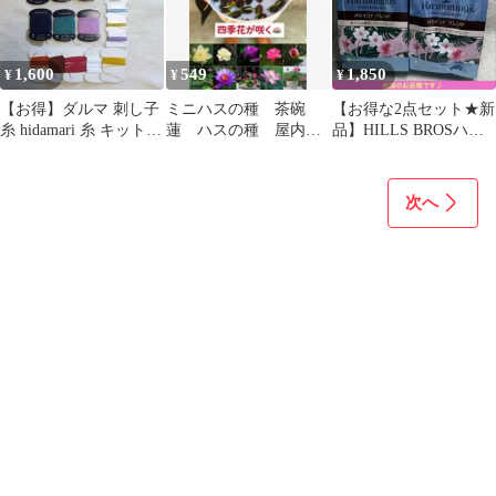
1,600
549
1,850
¥
¥
¥
【お得】ダルマ 刺し子
ミニハスの種 茶碗
【お得な2点セット★新
糸 hidamari 糸 キット残
蓮 ハスの種 屋内外
品】HILLS BROSハー
り まとめ売り
植付け可能 お得な値
モニアス ハワイコナブ
段設定 10粒入り
レンド粉
次へ