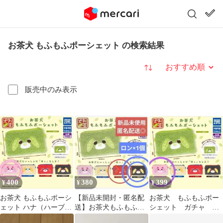
お茶犬 もふもふポーシェット の検索結果
並び替え
販売中のみ表示
400
380
399
¥
¥
¥
お茶犬 もふもふポーシ
【新品未開封・匿名配
お茶犬 もふもふポー
ェット ハナ（ハーブ茶
送】お茶犬もふもふポ
シェット ガチャ 新
犬）
ーシェット ロン1個
品 ガチャガチャ ハ