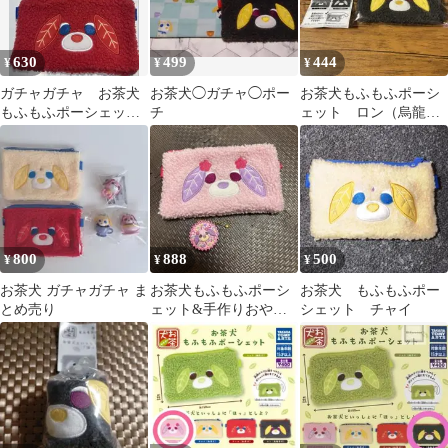
630
499
444
¥
¥
¥
ガチャガチャ お茶犬
お茶犬◯ガチャ◯ポー
お茶犬もふもふポーシ
もふもふポーシェッ
チ
ェット ロン（烏龍茶
ト アール＆チャイ
犬）
800
888
500
¥
¥
¥
お茶犬 ガチャガチャ ま
お茶犬もふもふポーシ
お茶犬 もふもふポー
とめ売り
ェット&手作りおやつ
シェット チャイ
チャーム 平成チョ
コ ハナ