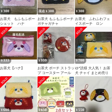
300
300
300
¥
現在 ¥
¥
お茶犬 もふもふポー
お茶犬 もふもふポーチ
お茶犬 ふわふわフェ
シェット ハナ
ガチャガチャ
イスポーチ ロン
333
999
700
¥
¥
¥
お茶犬【ハナ】
お茶犬 ポーチ ストラッ
ゆ*読様 大人気！ お茶
プ コースター アール
犬 チャイ まとめ売り
600
650
550
¥
¥
¥