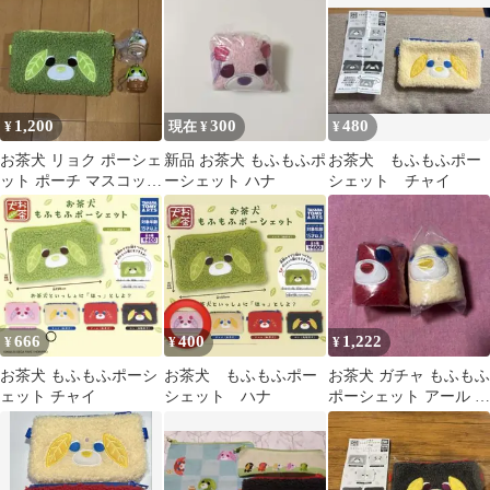
ナ 即購入可能
1,200
300
480
¥
現在 ¥
¥
お茶犬 リョク ポーシェ
新品 お茶犬 もふもふポ
お茶犬 もふもふポー
ット ポーチ マスコット
ーシェット ハナ
シェット チャイ
キーホルダー ガチャガ
チャ
666
400
1,222
¥
¥
¥
お茶犬 もふもふポーシ
お茶犬 もふもふポー
お茶犬 ガチャ もふもふ
ェット チャイ
シェット ハナ
ポーシェット アール チ
ャイ