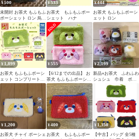
500
533
444
¥
¥
¥
未開封 お茶犬 もふもふ
お茶犬 もふもふポー
お茶犬 もふもふポーシ
ポーシェット ロン 烏龍
シェット ハナ
ェット ロン
茶犬 ガチャ
1,899
555
2,199
¥
¥
¥
お茶犬 もふもふポーシ
【6/12までの出品】 お
新品⭐︎お茶犬 ふわふわ
ェット コンプリートセ
茶犬 もふもふポーシェ
シュシュ 巾着 ポシ
ット
ット 2個セット
ェット ポーチ まと
め売り
1,200
400
1,350
¥
¥
¥
お茶犬 チャイ ポーシェ
お茶犬 もふもふポー
【中古】バッグ 全5種