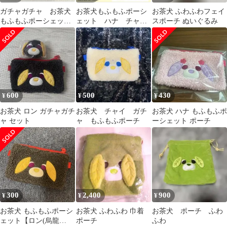
ガチャガチャ お茶犬
お茶犬もふもふポーシ
お茶犬 ふわふわフェイ
もふもふポーシェッ
ェット ハナ チャイ
スポーチ ぬいぐるみ
ト アール＆チャイ
2点セット
600
500
430
¥
¥
¥
お茶犬 ロン ガチャガチ
お茶犬 チャイ ガチ
お茶犬 ハナ もふもふポ
ャ セット
ャ もふもふポーチ
ーシェット ポーチ
300
2,400
900
¥
¥
¥
お茶犬 もふもふポーシ
お茶犬 ふわふわ 巾着
お茶犬 ポーチ ふわ
ェット【ロン(烏龍
ポーチ
ふわ