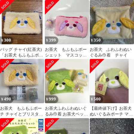
犬)】
300
399
350
¥
¥
¥
バッグ チャイ(紅茶犬)
お茶犬 もふもふポー
お茶犬 ふわふわぬい
「お茶犬 もふもふポー
シェット マスコッ
ぐるみ巾着 チャイ
シェット」
ト ハナ
490
999
500
¥
¥
¥
お茶犬 もふもふポー
お茶犬ふわふわぬいぐ
【最終値下げ】お茶犬
チ チャイとブリスター
るみ巾着 お茶犬ペット
ぬいぐるみポーチ マス
チャームのセット
ボトル用ミニポーチ
コット ふわふわ 新品