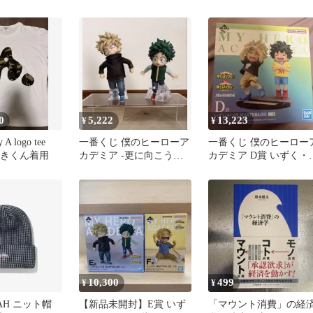
ギュア
き 連なる星霜 D賞
0
5,222
13,223
¥
¥
 A logo tee
一番くじ 僕のヒーローア
一番くじ 僕のヒーロー
かつきくん着用
カデミア -更に向こうへ-
カデミア D賞 いずく・
Ｅ賞 いずく＆かつき
つき フィギュア
10,300
499
¥
¥
AH ニット帽
【新品未開封】E賞 いず
「マウント消費」の経