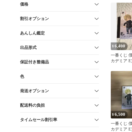
価格
割引オプション
あんしん鑑定
6,400
¥
出品形式
一番くじ 
カデミア 
保証付き整備品
つき MAST
色
発送オプション
配送料の負担
6,500
¥
タイムセール割引率
一番くじ 
カデミア E