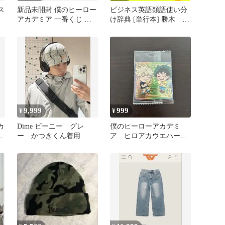
ス
新品未開封 僕のヒーロー
ビジネス英語類語使い分
アカデミア 一番くじ フ
け辞典 [単行本] 勝木
ィギュア E賞 いずく＆か
龍? 富安 弘毅? Sally
つき
Kuroda? 福水 隆介; 商 洋
晃_02
9,999
999
¥
¥
カ
Dime ビーニー グレ
僕のヒーローアカデミ
賞
ー かつきくん着用
ア ヒロアカウエハース
シール MHA5-34 いずく
＆かつき