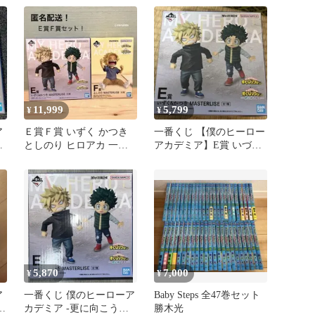
11,999
5,799
¥
¥
ア
Ｅ賞Ｆ賞 いずく かつき
一番くじ 【僕のヒーロー
か
としのり ヒロアカ 一番
アカデミア】E賞 いづく
くじ フィギュア 更に向
かつきフィギュア
こうへ
5,870
7,000
¥
¥
ア
一番くじ 僕のヒーローア
Baby Steps 全47巻セット
つ
カデミア -更に向こう
勝木光