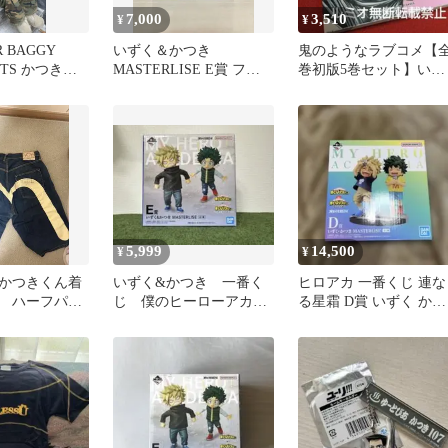
7,000
3,510
¥
¥
R BAGGY
いずく＆かつき
鬼のようなラブコメ【
NTS かつきく
MASTERLISE E賞 フィ
巻初版5巻セット】いづ
イズ2
ギュア
みかつき
5,999
14,500
¥
¥
かつきくん着
いずく&かつき 一番く
ヒロアカ 一番くじ 連な
 ハーフパン
じ 僕のヒーローアカデ
る星霜 D賞 いずく かつ
ミア
き