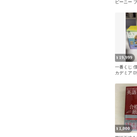
ビーニー 
き 着用
19,999
¥
一番くじ 
カデミア 
つき フィ
1,000
¥