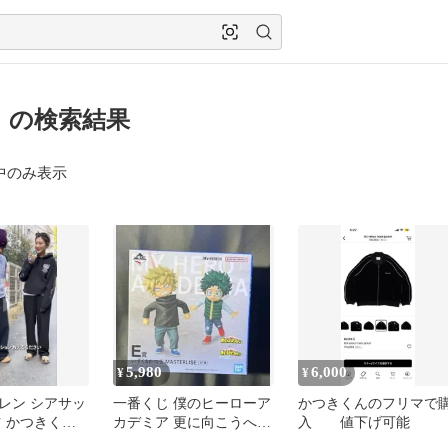
 の検索結果
中のみ表示
5,980
6,000
¥
¥
レン シアサッ
一番くじ 僕のヒーローア
かつきくんのフリマで
ツ かつきくん
カデミア 更に向こうへ
入 値下げ可能
E賞 いずく＆かつき