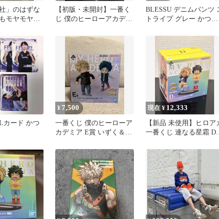
社」のはずな
【初版・未開封】一番く
BLESSU デニムパンツ 
もモヤモヤ働
じ 僕のヒーローアカデミ
トライプ グレー かつき
木健太
ア D賞 いずく・かつき
商品説明必読
7,500
12,333
¥
現在 ¥
JLカード かつ
一番くじ 僕のヒーローア
【新品 未使用】ヒロア
カデミア E賞 いずく＆か
一番くじ 連なる星霜 D
つき
幼少期 いずく かつき