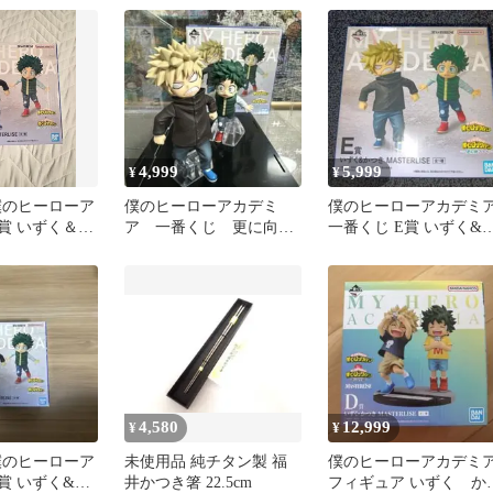
4,999
5,999
¥
¥
僕のヒーローア
僕のヒーローアカデミ
僕のヒーローアカデミ
E賞 いずく＆か
ア 一番くじ 更に向こ
一番くじ E賞 いずく&
ERLISE
うへ いずく&かつき
つき フィギュア
4,580
12,999
¥
¥
僕のヒーローア
未使用品 純チタン製 福
僕のヒーローアカデミ
賞 いずく&か
井かつき箸 22.5cm
フィギュア いずく か