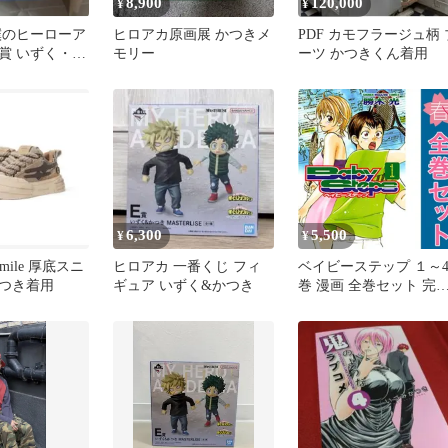
8,900
120,000
¥
¥
僕のヒーローア
ヒロアカ原画展 かつきメ
PDF カモフラージュ柄 
D賞 いずく・か
モリー
ーツ かつきくん着用
ギュア
6,300
5,500
¥
¥
r smile 厚底スニ
ヒロアカ 一番くじ フィ
ベイビーステップ １～4
つき着用
ギュア いずく&かつき
巻 漫画 全巻セット 完
週マガＫＣ 勝木光 講談
社（少年コミック）