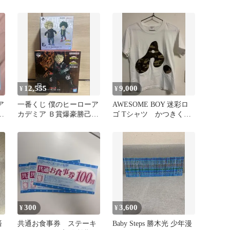
へ- E賞 いずく＆かつ
き 幼少期
12,555
9,000
¥
¥
ア
一番くじ 僕のヒーローア
AWESOME BOY 迷彩ロ
か
カデミア Ｂ賞爆豪勝己 E
ゴ Tシャツ かつきくん
賞 いづく&かつき 新品未
着用似
開封
300
3,600
¥
¥
済
共通お食事券 ステーキ
Baby Steps 勝木光 少年漫