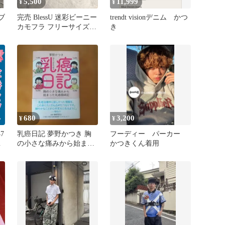
5,500
11,999
¥
¥
ブ
完売 BlessU 迷彩ビーニー
trendt visionデニム かつ
カモフラ フリーサイズ
き
かつきくん
680
3,200
¥
¥
7
乳癌日記 夢野かつき 胸
フーディー パーカー
結
の小さな痛みから始まっ
かつきくん着用
た乳癌闘病記