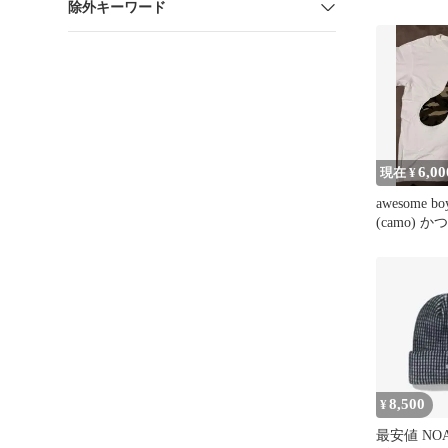
除外キーワード
つき フィ
6,00
現在 ¥
awesome boy
(camo) 
8,500
¥
最安値 NO