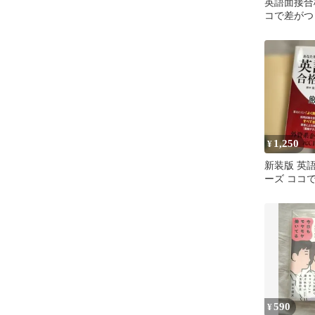
英語面接合
コで差がつく
あなたを「
と…
1,250
¥
新装版 英
ーズ ココ
選450
590
¥