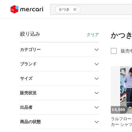
ンツにスキップ
かつき
絞り込み
かつき
クリア
カテゴリー
販売
ブランド
サイズ
販売状況
出品者
6,000
¥
ラルフロー
商品の状態
カー シャ
着用