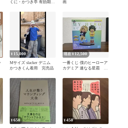
くに・かつき亭 有効期限
画
2026 11/30 3枚
15,000
12,500
¥
現在 ¥
ラ
Mサイズ slacker デニム
一番くじ 僕のヒーローア
バ
かつきくん着用 完売品
カデミア 連なる星霜 D
く
賞 いずく・かつき フィ
ギュア
650
450
¥
¥