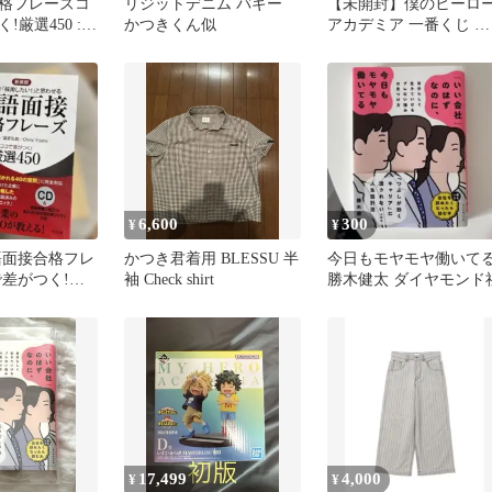
格フレーズコ
リジットデニム バギー
【未開封】僕のヒーロ
!厳選450 :
かつきくん似
アカデミア 一番くじ 更
採用したい!」
に向こうへ E賞 いずく
かつき
6,600
300
¥
¥
語面接合格フレ
かつき君着用 BLESSU 半
今日もモヤモヤ働いて
で差がつく!厳
袖 Check shirt
勝木健太 ダイヤモンド
17,499
4,000
¥
¥