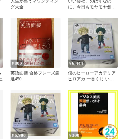
ー
人生が整うマウンティン
いい会社」のはずなの
グ大全
に、今日もモヤモヤ働い
&
てる
800
6,444
¥
¥
る
英語面接 合格フレーズ厳
僕のヒーローアカデミア
社
選450
ヒロアカ 一番くじ いず
く＆かつき 幼少期 フィ
ギュア
6,900
300
¥
¥