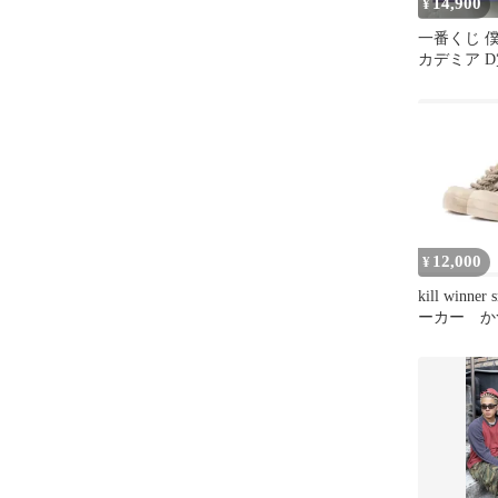
14,900
¥
一番くじ 
カデミア 
つき フィ
12,000
¥
kill winne
ーカー か