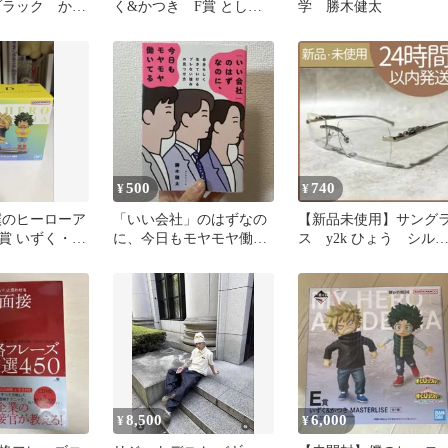
ブラック かつ
く&かつき F賞 としの
学 勝木健太
り フィギュアセット
500
740
¥
¥
僕のヒーローア
「いい会社」のはずなの
【新品未使用】サング
D賞 いずく・か
に、今日もモヤモヤ働い
ス y2k ひょう シル
ギュア
てる /勝木 健太
ー リムレス かつき
ん
8,500
6,000
¥
¥