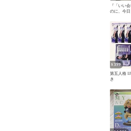
『「いい会
のに、今日
いてる』勝
399
¥
第五人格 I
き