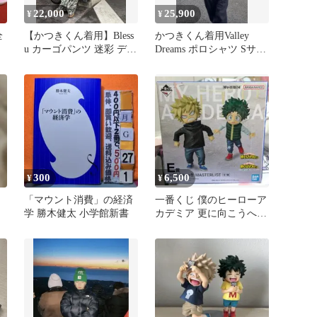
22,000
25,900
¥
¥
全
【かつきくん着用】Bless
かつきくん着用Valley
u カーゴパンツ 迷彩 デニ
Dreams ポロシャツ Sサイ
ム M
ズ かつき
300
6,500
¥
¥
「マウント消費」の経済
一番くじ 僕のヒーローア
学 勝木健太 小学館新書
カデミア 更に向こうへ E
賞 いずく&かつき フィギ
ュア