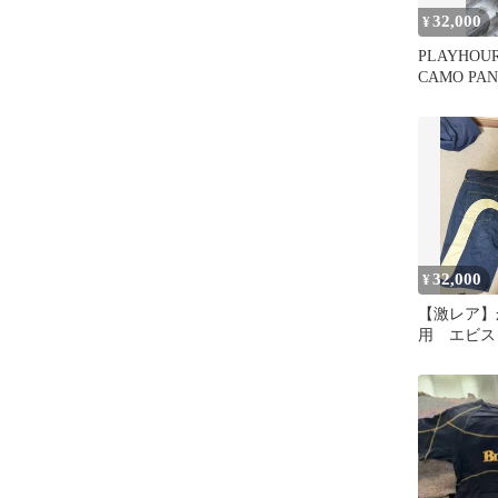
32,000
¥
PLAYHOU
CAMO PA
ん着用 サ
32,000
¥
【激レア】
用 エビス
ツ W40