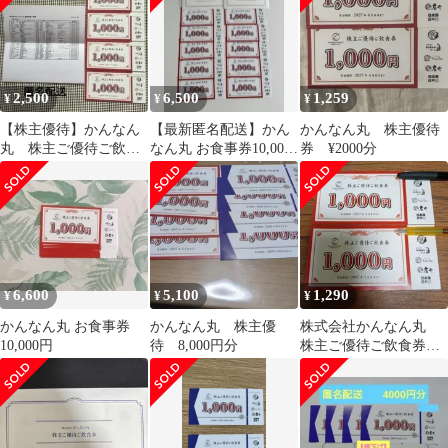
2,500
6,500
1,259
¥
¥
¥
【株主優待】かんなん
【最新匿名配送】かん
かんなん丸 株主優待
丸 株主ご優待ご飲食
なん丸 お食事券10,000
券 ¥2000分
券 ４０００円分 じ
円分
んべい太郎 庄や等
6,600
5,100
1,290
¥
¥
¥
かんなん丸 お食事券
かんなん丸 株主優
株式会社かんなん丸
10,000円
待 8,000円分
株主ご優待ご飲食券
2,000円分