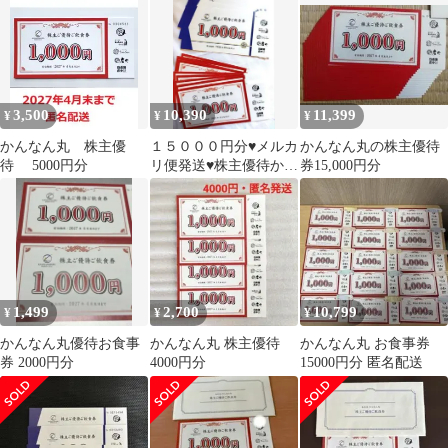
3,500
10,390
11,399
¥
¥
¥
かんなん丸 株主優
１５０００円分♥メルカ
かんなん丸の株主優待
待 5000円分
リ便発送♥株主優待かん
券15,000円分
なん丸飲食券 1,000円券
15枚
1,499
2,700
10,799
¥
¥
¥
かんなん丸優待お食事
かんなん丸 株主優待
かんなん丸 お食事券
券 2000円分
4000円分
15000円分 匿名配送