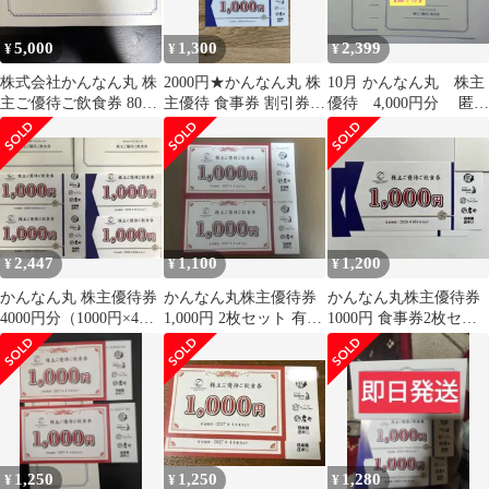
5,000
1,300
2,399
¥
¥
¥
株式会社かんなん丸 株
2000円★かんなん丸 株
10月 かんなん丸 株主
主ご優待ご飲食券 8000
主優待 食事券 割引券
優待 4,000円分 匿名
円分
クーポン
配送 庄や直営店など
2,447
1,100
1,200
¥
¥
¥
かんなん丸 株主優待券
かんなん丸株主優待券
かんなん丸株主優待券
4000円分（1000円×4
1,000円 2枚セット 有効
1000円 食事券2枚セッ
枚）【送料無料】
期限2027年4月末日まで
ト 庄や
1,250
1,250
1,280
¥
¥
¥