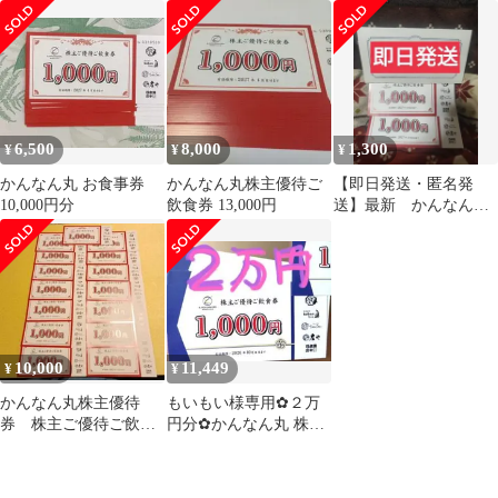
券 7000円分(1000円券
14000円分
×7枚)
6,500
8,000
1,300
¥
¥
¥
かんなん丸 お食事券
かんなん丸株主優待ご
【即日発送・匿名発
10,000円分
飲食券 13,000円
送】最新 かんなん
丸 株主優待飲食券
（1,000円分×2枚）
10,000
11,449
¥
¥
かんなん丸株主優待
もいもい様専用✿２万
券 株主ご優待ご飲食
円分✿かんなん丸 株主
券 15000円分(1000円
優待券
券×15枚)