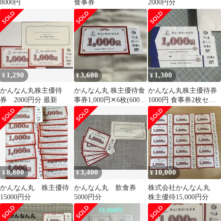
8000円
食事券
2000円分
1,290
3,600
1,300
¥
¥
¥
かんなん丸株主優待
かんなん丸 株主優待食
かんなん丸株主優待券
券 2000円分 最新
事券1,000円✕6枚(6000
1000円 食事券2枚セッ
円分)
ト
8,800
3,400
10,000
¥
¥
¥
かんなん丸 株主優待
かんなん丸 飲食券
株式会社かんなん丸
15000円分
5000円分
株主優待15,000円分