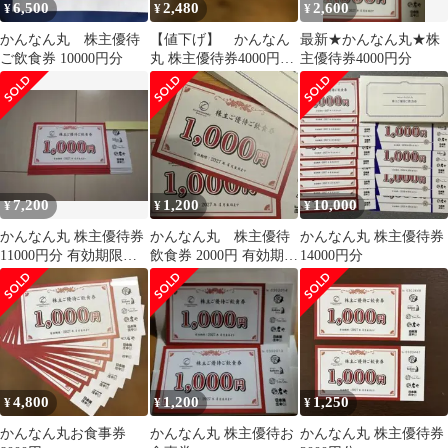
6,500
2,480
2,600
¥
¥
¥
かんなん丸 株主優待
【値下げ】 かんなん
最新★かんなん丸★株
ご飲食券 10000円分
丸 株主優待券4000円
主優待券4000円分
匿名配送 メルカリ便
7,200
1,200
10,000
¥
¥
¥
かんなん丸 株主優待券
かんなん丸 株主優待
かんなん丸 株主優待券
11000円分 有効期限
飲食券 2000円 有効期限
14000円分
2027年4月末日まで
2027年4月
4,800
1,200
1,250
¥
¥
¥
かんなん丸お食事券
かんなん丸 株主優待お
かんなん丸 株主優待券