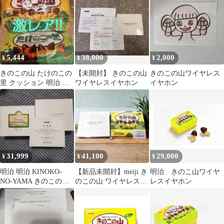
5,444
38,000
2,000
¥
¥
¥
きのこの山 たけのこの
【未開封】 きのこの山
きのこの山ワイヤレス
里 クッション 明治 グ
ワイヤレスイヤホン
イヤホン
ッズ イヤホン 非売品
レア
31,999
41,100
29,000
¥
¥
¥
明治 明治 KINOKO-
【新品未開封】meiji き
明治 きのこ山ワイヤ
NO-YAMA きのこの山
のこの山 ワイヤレスイ
レスイヤホン
ワイヤレスイヤホン
ヤホン 翻訳機 144言語
対応