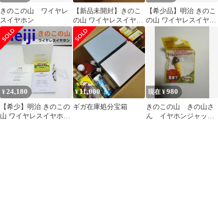
きのこの山 ワイヤレ
【新品未開封】きのこ
【希少品】明治 きのこ
スイヤホン
の山 ワイヤレスイヤホ
の山 ワイヤレスイヤフ
ン AI翻訳機能付 144言
ォン 限定 3500台 非売
語対応
品
24,180
11,000
980
¥
¥
現在 ¥
【希少】明治 きのこの
ギガ在庫処分宝箱
きのこの山 きの山さ
山 ワイヤレスイヤホン
ん イヤホンジャック
KINOKO-NO-YAMA
マスコット 明治
meiji