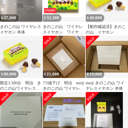
5%OFF
37,000
32,300
40,000
¥
¥
¥
きのこの山 ワイヤレス
きのこの山 ワイヤレ
【動作確認済】きのこ
イヤホン 本体
スイヤホン ワイヤレ
の山 イヤホン
ス イヤホン
80,000
21,000
19,000
¥
¥
¥
限定3,500台 明治 き
7/5値下げ 明治 meiji
meiji きのこの山 ワイ
のこの山ワイヤレスイ
きのこの山 ワイヤレス
ヤレスイヤホン 本体
ヤホン Makuake
イヤホン 本体