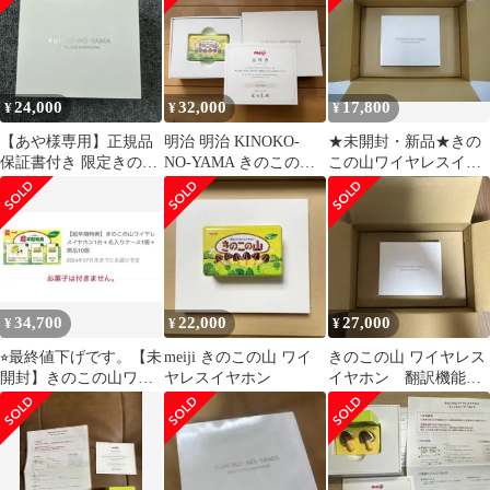
24,000
32,000
17,800
¥
¥
¥
【あや様専用】正規品
明治 明治 KINOKO-
★未開封・新品★きの
保証書付き 限定きのこ
NO-YAMA きのこの山
この山ワイヤレスイヤ
の山イヤホン
ワイヤレスイヤホン
ホン★meiji 明治★
34,700
22,000
27,000
¥
¥
¥
⭐︎最終値下げです。【未
meiji きのこの山 ワイ
きのこの山 ワイヤレス
開封】きのこの山ワイ
ヤレスイヤホン
イヤホン 翻訳機能付
ヤレスイヤホン１台 名
き
入りケース１個⭐︎