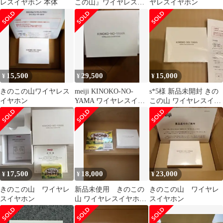
レスイヤホン 本体
この山』ワイヤレスイ
ヤレスイヤホン
ヤホン同時翻訳機能付
き」☆明治meiji
15,500
29,500
15,000
¥
¥
¥
きのこの山ワイヤレス
meiji KINOKO-NO-
s*5様 新品未開封 きの
イヤホン
YAMA ワイヤレスイヤ
この山 ワイヤレスイヤ
ホン 本体
ホン
17,500
18,000
23,000
¥
¥
¥
きのこの山 ワイヤレ
新品未使用 きのこの
きのこの山 ワイヤレ
スイヤホン
山 ワイヤレスイヤホ
スイヤホン
ン 明治 meiji 希少品