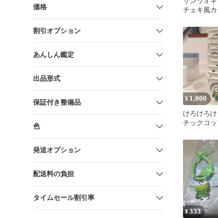
サンリオキ
価格
チェキ風カ
り
割引オプション
あんしん鑑定
出品形式
1,000
¥
保証付き整備品
けろけろけ
チックコッ
色
発送オプション
配送料の負担
タイムセール割引率
333
¥