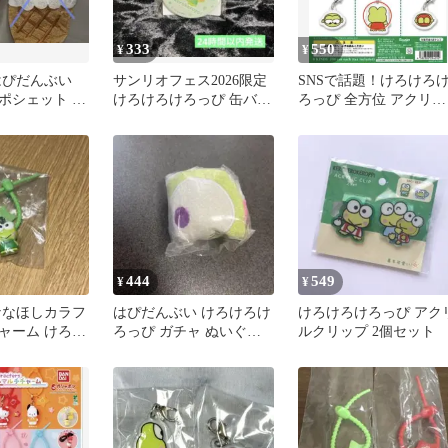
333
550
¥
¥
はぴだんぶい
サンリオフェス2026限定
SNSで話題！けろけろ
ポシェット ガ
けろけろけろっぴ 缶バッ
ろっぴ 全方位 アクリル
っぴ
ジ
チャーム 背面と左側
444
549
¥
¥
ななほしカラフ
はぴだんぶい けろけろけ
けろけろけろっぴ アク
ャーム けろけ
ろっぴ ガチャ ぬいぐる
ルクリップ 2個セット
みポシェット2