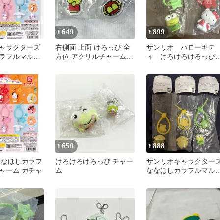
649
899
¥
¥
ャラクターズ
右側面 上面 けろっぴ 全
サンリオ ハローキテ
ラフルマルチ
方位 アクリルチャーム
ィ けろけろけろっ
けろけろけろっ
ガチャ サンリオ
チャーム セット な
ほし
650
888
¥
¥
ななほしカラフ
けろけろけろっぴ チャー
サンリオキャラクター
ャーム ガチャ
ム
ななほしカラフルマル
チャーム 3点セット