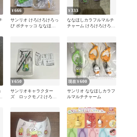
666
333
¥
¥
チ
サンリオ けろけろけろっ
ななほしカラフルマルチ
ぴ ポチャッコ ななほし
チャーム けろけろけろっ
カラフルマルチチャーム
ぴ
ガチャ
650
600
¥
現在 ¥
ョ
サンリオキャラクター
サンリオ ななほしカラフ
ィ
ズ ロックモノ2 けろけ
ルマルチチャーム
ー
ろけろっぴ けろっぴ