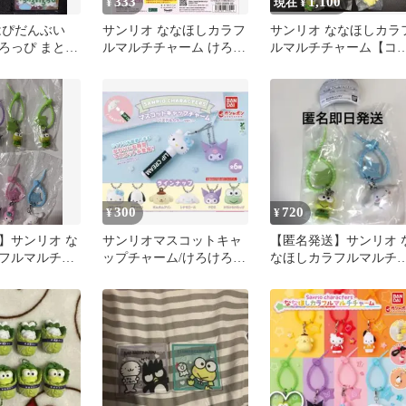
333
1,100
¥
現在 ¥
はぴだんぶい
サンリオ ななほしカラフ
サンリオ ななほしカラ
ろっぴ まとめ
ルマルチチャーム けろけ
ルマルチチャーム【コ
ろけろっぴ ガチャガチ
プセット】
ャ
300
720
¥
¥
円】サンリオ な
サンリオマスコットキャ
【匿名発送】サンリオ 
フルマルチチ
ップチャーム/けろけろけ
なほしカラフルマルチ
ラ売り、まとめ
ろっぴ
ャーム けろっぴ シナモ
ンセット