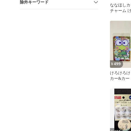
除外キーワード
ななほしカ
チャーム 
ぴ
499
¥
けろけろけ
カー&カー