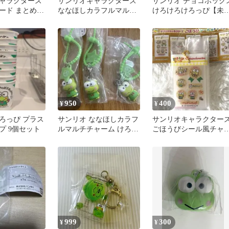
ャラクターズ
サンリオキャラクターズ
サンリオ チョコボック
ード まとめ売
ななほしカラフルマルチ
けろけろけろっぴ【未
チャーム けろけろけろっ
封】
ぴ
950
400
¥
¥
ろっぴ プラス
サンリオ ななほしカラフ
サンリオキャラクター
プ 9個セット
ルマルチチャーム けろけ
ごほうびシール風チャ
ろけろっぴ 3個セット
ム けろけろけろっぴ
999
300
¥
¥