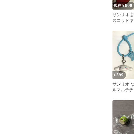
800
現在 ¥
サンリオ 
スコットキ
とめ売り
599
¥
サンリオ 
ルマルチチ
ろけろっぴ
ル