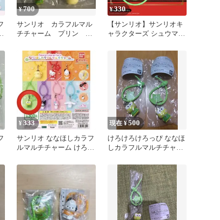
700
330
¥
¥
フ
サンリオ カラフルマル
【サンリオ】サンリオキ
け
チチャーム プリン け
ャラクターズ シュウマイ
ろっぴ
けろけろけろっぴ
333
500
¥
現在 ¥
フ
サンリオ ななほしカラフ
けろけろけろっぴ ななほ
ルマルチチャーム けろけ
しカラフルマルチチャー
ろけろっぴ ガチャ
ム 2個 シナモロール おま
け付き