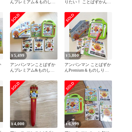
んプレミアム＆ものしり
りたい！ ことばずかん
品
ずかん大集合セット
Premium & ものしりずか
ん 大集合セット セガト
イズ アンパンマン おも
ちゃ 室内遊び 知育玩具
学習 3歳 男の子 女の子
室内遊び ギフト プレゼ
ント 誕生日 お祝い 贈り
物 クリスマス
5,499
5,800
¥
¥
か
アンパンマンことばずか
アンパンマン ことばずか
り
んプレミアム&ものしり
んPremium＆ものしりず
ずかん大集合セット
かん大集合セット
4,000
6,999
¥
¥