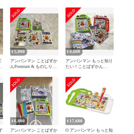
ット
号付録 + こどもずかん
5,000
4,600
¥
¥
ば
アンパンマン ことばずか
アンパンマン もっと知り
し
んPremium & ものしりず
たい！ことばずかん
かん大集合セット
Premium 大集合セット
6,000
17,600
¥
¥
ず
アンパンマン ことばずか
O アンパンマン もっと知