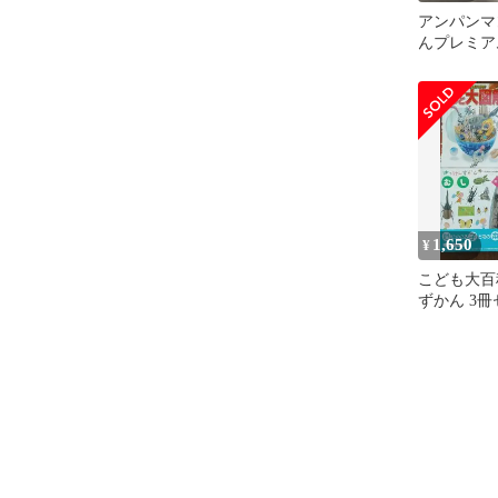
アンパンマ
んプレミア
ずかん大集
1,650
¥
こども大百
ずかん 3