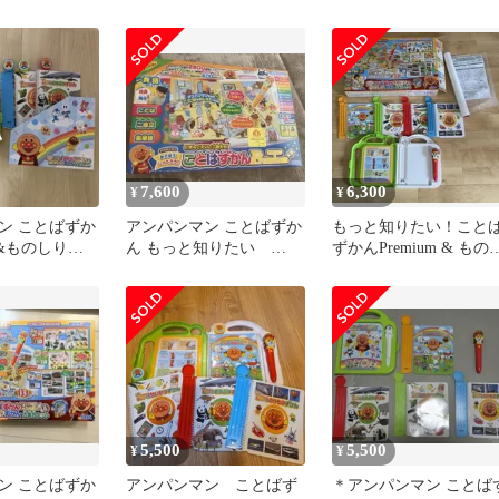
ばずかん
 & ものしりずか
セット
7,600
6,300
¥
¥
ン ことばずか
アンパンマン ことばずか
もっと知りたい！こと
um&ものしりず
ん もっと知りたい
ずかんPremium & もの
セット
Premium&ものしりずか
りずかん 大集合セット
ん
5,500
5,500
¥
¥
ン ことばずか
アンパンマン ことばず
＊アンパンマン ことば