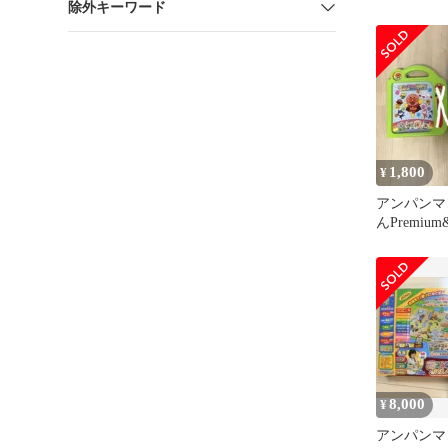
除外キーワード
たい！こと
Premium
ん 大集合
1,800
¥
アンパンマ
んPremi
かん大集合
8,000
¥
アンパンマ