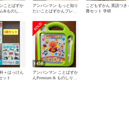
ンことばずか
アンパンマン もっと知り
こどもずかん 英語つき 
ム&ものしり
たいことばずかんプレミ
冊セット 学研
合セット
アム&ものしりずかん大
集合セット
450
¥
科＋はっけん
アンパンマン ことばずか
冊セット
んPremium & ものしりず
かん 図鑑収納用ケース