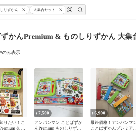
しりずかん
大集合セット
ずかんPremium & ものしりずかん 大
中のみ表示
7,500
6,900
¥
¥
知りたい！こ
アンパンマン ことばずか
最終価格！アンパンマ
emium & も
んPremium ものしりずか
ことばずかんプレミア
ん 大集合セッ
ん大集合セット
ム ものしりずかん大