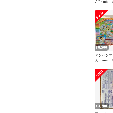
んPremi
かん大集合
8,500
¥
アンパンマ
んPremi
かん大集合
3,700
¥