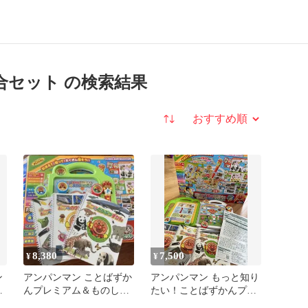
集合セット の検索結果
並び替え
8,380
7,500
¥
¥
ン
アンパンマン ことばずか
アンパンマン もっと知り
んプレミアム＆ものしり
たい！ことばずかんプレ
集
ずかん大集合セット
ミアム＆ずかん大集合セ