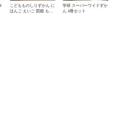
4
こどもものしりずかん に
学研 スーパーワイドずか
ほんご えいご 図鑑 もの
ん 4冊セット
の名前 名前 知育 絵本 幼
児