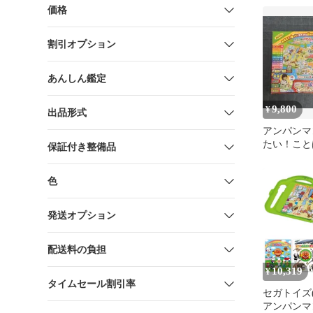
ト
価格
割引オプション
あんしん鑑定
9,800
¥
出品形式
アンパンマ
たい！こと
保証付き整備品
premium
んセット
色
発送オプション
配送料の負担
10,319
¥
タイムセール割引率
セガトイズ(S
アンパンマ