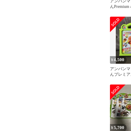
アンパンマ
んPremiu
かん タッ
4,500
¥
アンパンマ
んプレミア
ずかん大集
5,700
¥