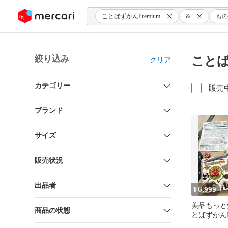
ンツにスキップ
ことばずかんPremium
&
もの
絞り込み
ことば
クリア
カテゴリー
販売
ブランド
サイズ
販売状況
出品者
6,999
¥
美品もっと
商品の状態
とばずかんPr
のしりずか