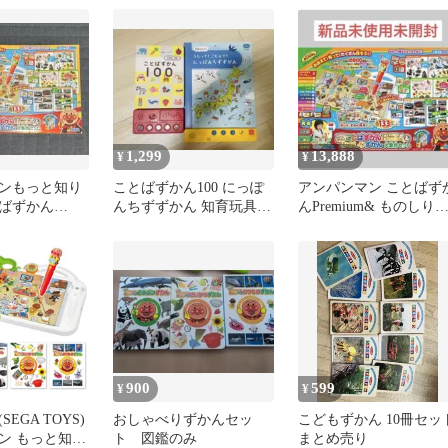
合セット
1,299
13,888
¥
¥
ンもっと知り
ことばずかん100 にっぽ
アンパンマン ことばず
ばずかん
んちずずかん 知育玩具セ
んPremium& ものしり
 &ものしりずか
ット
かん 大集合セット 新品
900
599
¥
¥
EGA TOYS)
おしゃべりずかんセッ
こどもずかん 10冊セッ
ン もっと知り
ト 図鑑のみ
まとめ売り