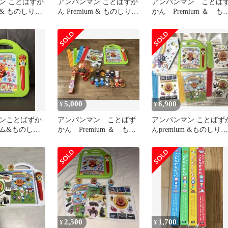
ン ことばずか
アンパンマン ことばずか
アンパンマン ことば
m & ものしりず
ん Premium & ものしりず
かん Premium ＆ も
チペン初期化済
かん 大集合セット
しりずかん 大集合セ
ト
5,000
6,900
¥
¥
ンことばずか
アンパンマン ことばず
アンパンマン ことばず
ム&ものしり
かん Premium ＆ もの
んpremium &ものしりず
合セット
しりずかん 大集合セッ
かん大集合セット
ト
2,500
1,700
¥
¥