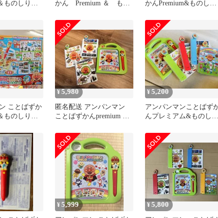
um＆ものしりず
かん Premium ＆ もの
かんPremium&ものしり
セット 4冊入
しりずかん 大集合セッ
ずかん大集合セット 美
ト
5,980
5,200
¥
¥
ン ことばずか
匿名配送 アンパンマン
アンパンマンことばず
um＆ものしりず
ことばずかんpremium も
んプレミアム&ものし
セット
のしり図鑑大集合セット
ずかん大集合セット
5,999
5,800
¥
¥