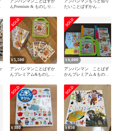
ず
アンパンマンことばずか
アンパンマンもっと知り
の
んPremium & ものしりず
たいことばずかん
ッ
かん大集合セットタッチ
Premium&ものしりずか
ペン
ん大集合セット
5,500
6,000
¥
¥
か
アンパンマンことばずか
アンパンマン ことばず
んプレミアム&ものしり
かんプレミアム＆ものし
ずかん大集合セット
りずかん大集合セット
380
850
¥
¥