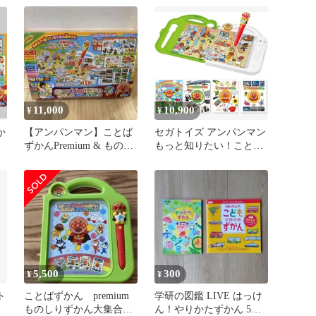
ット
11,000
10,900
¥
¥
か
【アンパンマン】ことば
セガトイズ アンパンマン
ず
ずかんPremium & ものし
もっと知りたい！ことば
りずかん 大集合セット4
ずかんPremium & ものし
冊
りずかん 大集合セット
5,500
300
¥
¥
ト
ことばずかん premium
学研の図鑑 LIVE はっけ
ものしりずかん大集合セ
ん！やりかたずかん 5月