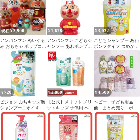
3,900
1,678
3,032
現在 ¥
¥
¥
アンパンマン ぬいぐる
アンパンマン こどもシ
こどもシャンプー あわ
み おもちゃ ポップコー
ャンプー あわポンプタ
ポンプタイプ つめかえ
ンケース シャンプー 11
イプ 250mL
用 200mL 6個セット ま
点セット
とめ売り
720
1,880
4,500
¥
¥
¥
ピジョン ぷちキッズ泡
【公式】メリット メリ
ベビー 子ども用品
シャンプーニオイすっ
ットキッズ 子供用 ヘア
他 まとめ売り ボデ
きり 詰めかえ用 240ml
ケア 【3個セット】メ
ィウォッシュ 柔軟
シャボンの香り
リットキッズ つめかえ
剤 うがい薬 歯磨き
用 メリット (B)
粉