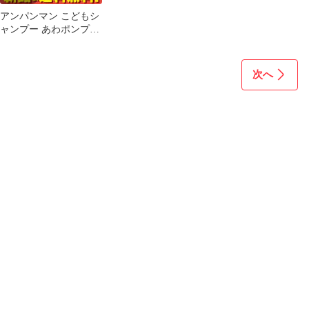
アンパンマン こどもシ
ャンプー あわポンプタ
イプ 本体 250mL 10個
セット まとめ売り
次へ