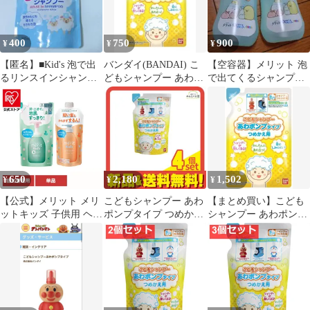
400
750
900
¥
¥
¥
【匿名】■Kid's 泡で出
バンダイ(BANDAI) こ
【空容器】メリット 泡
るリンスインシャンプ
どもシャンプー あわポ
で出てくるシャンプー
ー 詰替用 300ml■
ンプタイプ つめかえ用
キッズ すみっコぐらし
対象年齢 3 歳～
2本セット
650
2,180
1,502
¥
¥
¥
【公式】メリット メリ
こどもシャンプー あわ
【まとめ買い】こども
ットキッズ 子供用 ヘア
ポンプタイプ つめかえ
シャンプー あわポンプ
ケア メリットキッズ つ
用 200mL 4個セット ま
タイプ 詰替用
めかえ用 メリット (B)
とめ売り
200ml【×3個】