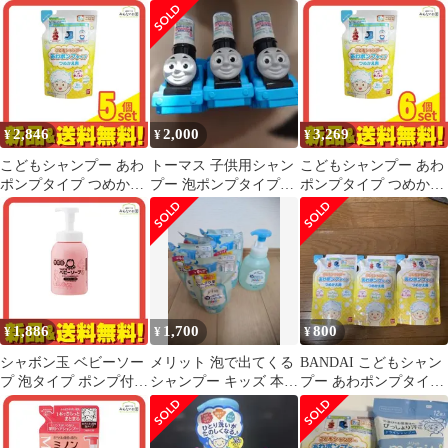
ー 本体・詰替セット
剤 25726
2,846
2,000
3,269
¥
¥
¥
こどもシャンプー あわ
トーマス 子供用シャン
こどもシャンプー あわ
ポンプタイプ つめかえ
プー 泡ポンプタイプ
ポンプタイプ つめかえ
用 200mL 5個セット ま
3個
用 200mL 6個セット ま
とめ売り
とめ売り
1,886
1,700
800
¥
¥
¥
シャボン玉 ベビーソー
メリット 泡で出てくる
BANDAI こどもシャン
プ 泡タイプ ポンプ付き
シャンプー キッズ 本体
プー あわポンプタイプ
本体ボトル 450mL
＋詰替5個
つめかえ用 3個セット