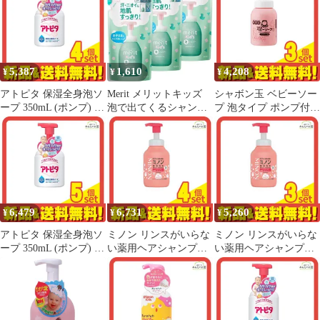
5,387
1,610
4,208
¥
¥
¥
アトピタ 保湿全身泡ソ
Merit メリットキッズ
シャボン玉 ベビーソー
ープ 350mL (ポンプ) 4
泡で出てくるシャンプ
プ 泡タイプ ポンプ付き
個セット まとめ売り
ー つめかえ用 270ml 3
本体ボトル 450mL 3個
個セット
セット まとめ売り
6,479
6,731
5,260
¥
¥
¥
アトピタ 保湿全身泡ソ
ミノン リンスがいらな
ミノン リンスがいらな
ープ 350mL (ポンプ) 5
い薬用ヘアシャンプー
い薬用ヘアシャンプー
個セット まとめ売り
forキッズ 泡タイプ 本
forキッズ 泡タイプ 本
体ポンプ 380mL 4個セ
体ポンプ 380mL 3個セ
ット まとめ売り
ット まとめ売り