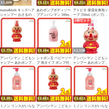
1,800
3,123
4,251
¥
¥
¥
mama&kids キッズヘア
あわポンプボディソー
アトピタ 保湿全身泡ソ
シャンプー おさるのジ
プアンパンマン 500mL
ープ 350mL (ポンプ) 3
ョージ＆ミニボトルセ
3個セット まとめ売り
個セット まとめ売り
ット
1,778
3,104
2,538
¥
¥
¥
アンパンマン こどもシ
シャボン玉 ベビーソー
アンパンマン こどもシ
ャンプー あわポンプタ
プ 泡タイプ ポンプ付き
ャンプー あわポンプタ
イプ 本体 250mL
本体ボトル 450mL 2個
イプ 250mL 2個セット
セット まとめ売り
まとめ売り
2,395
2,601
3,823
¥
¥
¥
ミノン リンスがいらな
アンパンマン こどもシ
ミノン リンスがいらな