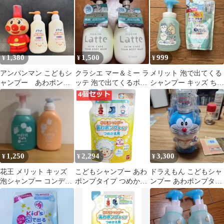
くい ※送料無料
替え 200ml ×3個セット
1,380
1,500
999
¥
¥
¥
アンパンマン こどもシ
クラシエ マー＆ミー ラ
メリット 泡で出てくる
ャンプー あわポンプ
ッテ 泡で出てくるボデ
シャンプー キッズ ちい
タイプ 新品未使用メ
ィソープ 550mL 2本セ
かわ ポンプ＆つめかえ
リット2本セット
ット
1,250
2,294
3,300
¥
¥
¥
花王 メリット キッズ
こどもシャンプー あわ
ドラえもん こどもシャ
泡シャンプー コンディ
ポンプタイプ つめかえ
ンプー あわポンプタイ
ショナー セット ちい
用 200mL 4個セット ま
プ 本体
かわ
とめ売り