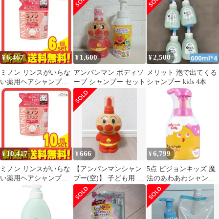
ンドソープ
6,467
1,600
2,500
¥
¥
¥
ミノン リンスがいらな
アンパンマン ボディソ
メリット 泡で出てくる
い薬用ヘアシャンプー
ープ シャンプー セット
シャンプー kids 4本
forキッズ 泡タイプ 詰
め替え用 320mL 6個セ
ット まとめ売り
10,417
666
6,799
¥
¥
¥
ミノン リンスがいらな
【アンパンマンシャン
5点 ピジョンキッズ 魔
い薬用ヘアシャンプー
プー(空)】 子ども用 泡
法のあわあわシャンプ
forキッズ 泡タイプ 詰
ポンプタイプ
ー しゃぼんの香り
め替え用 320mL 10個セ
350mL ベビー用を卒業
ット まとめ売り
しよう！自分洗いでき
る泡。