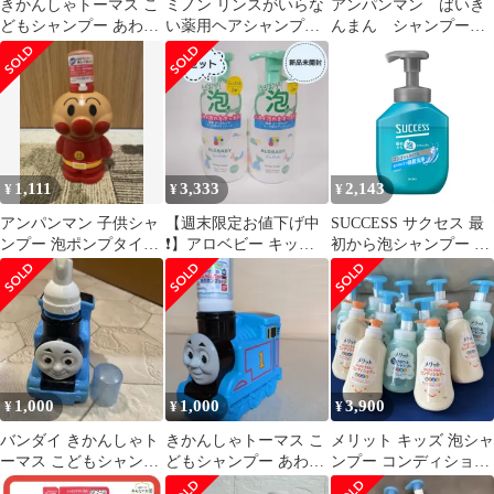
きかんしゃトーマス こ
ミノン リンスがいらな
アンパンマン ばいき
どもシャンプー あわポ
い薬用ヘアシャンプー
んまん シャンプーボ
ンプ
forキッズ 泡タイプ 詰
トル お風呂セット
め替え用 320mL
スポンジ
1,111
3,333
2,143
¥
¥
¥
アンパンマン 子供シャ
【週末限定お値下げ中
SUCCESS サクセス 最
ンプー 泡ポンプタイプ
❗️】アロベビー キッズ
初から泡シャンプー メ
250ml
用ボディソープ 泡
ンズ 本体 400ml
380ml 本体
1,000
1,000
3,900
¥
¥
¥
バンダイ きかんしゃト
きかんしゃトーマス こ
メリット キッズ 泡シャ
ーマス こどもシャンプ
どもシャンプー あわポ
ンプー コンディショナ
ー あわタイプ 空箱 ハ
ンプタイプ
ー 12本