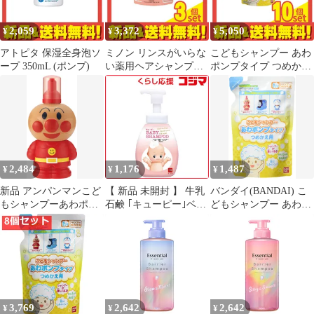
2,059
3,372
5,050
¥
¥
¥
アトピタ 保湿全身泡ソ
ミノン リンスがいらな
こどもシャンプー あわ
ープ 350mL (ポンプ)
い薬用ヘアシャンプー
ポンプタイプ つめかえ
forキッズ 泡タイプ 詰
用 200mL 10個セット
め替え用 320mL 3個セ
まとめ売り
ット まとめ売り
2,484
1,176
1,487
¥
¥
¥
新品 アンパンマンこど
【 新品 未開封 】 牛乳
バンダイ(BANDAI) こ
もシャンプーあわポン
石鹸 ｢キューピー｣ベビ
どもシャンプー あわポ
プタイプ
ーシャンプー 泡タイプ
ンプタイプ つめかえ用
ポンプ (350ml)〔ベビー
対象年
ソープ〕 未使用 送料無
料
3,769
2,642
2,642
¥
¥
¥