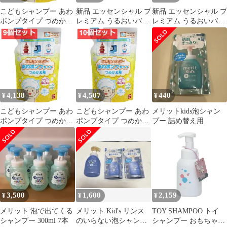
こどもシャンプー あわ
新品 エッセンシャル プ
新品 エッセンシャル プ
ポンプタイプ つめかえ
レミアム うるおいバリ
レミアム うるおいバリ
用 200mL 8個セット ま
アシャンプー グロウ＆
アシャンプー シルキー
とめ売り
モイスト ポンプ ４５０
＆スムース ポンプ ４５
ｍｌ
０ｍｌ
4,138
4,507
440
¥
¥
¥
こどもシャンプー あわ
こどもシャンプー あわ
メリットkids泡シャン
ポンプタイプ つめかえ
ポンプタイプ つめかえ
プー 詰め替え用
用 200mL 9個セット ま
用 200mL 10個セット
とめ売り
まとめ売り
3,500
1,600
2,159
¥
¥
¥
メリット 泡で出てくる
メリット Kid's リンス
TOY SHAMPOO トイ
シャンプー 300ml 7本
のいらない泡シャンプ
シャンプー おもちゃ洗