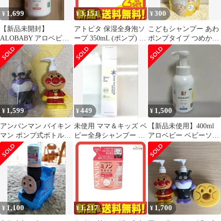
1,699
3,151
300
¥
¥
¥
【新品未開封】
アトピタ 保湿全身泡ソ
こどもシャンプー あわ
ALOBABY アロベビー
ープ 350mL (ポンプ) 2
ポンプタイプ つめかえ
ヘアシャンプー 350ml
個セット まとめ売り
用 バンダイ
1,599
449
1,500
¥
¥
¥
アンパンマン バイキン
未使用 ママ＆キッズ ベ
【新品未使用】400ml
マン ポンプ式ボトルセ
ビー全身シャンプー 泡
アロベビー ベビーソー
ット ボトル シャン
タイプ 50ml 旅行用
プ 本体
プー お風呂
1,100
1,217
1,700
¥
¥
¥