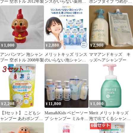
プー 空ボトル 2012年製
ンスがいらない薬用ヘ
ポンプタイプ つめかえ
アシャンプー 380mL×3
用 200mL 7個セット ま
個
とめ売り
1,000
2,880
2,900
¥
¥
¥
アンパンマン 泡シャン
メリットキッズ リンス
ママアンドキッズ キ
プー 空ボトル 2008年製
のいらない泡シャンプ
ッズヘアシャンプー
ー 5個セット つめかえ
用 270ml 花王 子供用シ
ャンプー 弱酸性 泡タイ
プ ノンシリコーン 植物
由来成分 髪 すこやか
さらさら ひとり洗い 時
短 お風呂 スキンケア
2,208
11,800
1,000
¥
¥
¥
ボディケア 夏の汗 贈り
物 ギフト
【3セット】 こどもシ
Mama&Kids ベビーソー
Merit メリットキッズ
ャンプー あわポンプタ
プ シャンプー ミルキー
泡で出てくるシャンプ
イプ つめかえ用 200mL
ローション セット
ー ポンプ 330ml
【pto】