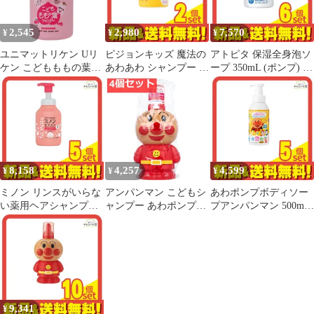
2,545
2,980
7,570
¥
¥
¥
ユニマットリケン Uリ
ピジョンキッズ 魔法の
アトピタ 保湿全身泡ソ
ケン こどもももの葉シ
あわあわ シャンプー 本
ープ 350mL (ポンプ) 6
ャンプー 500ml
体ボトル 350mL 2個セ
個セット まとめ売り
ット まとめ売り
8,158
4,257
4,599
¥
¥
¥
ミノン リンスがいらな
アンパンマン こどもシ
あわポンプボディソー
い薬用ヘアシャンプー
ャンプー あわポンプタ
プアンパンマン 500mL
forキッズ 泡タイプ 本
イプ 250mL 4個セット
5個セット まとめ売り
体ポンプ 380mL 5個セ
まとめ売り
ット まとめ売り
9,341
¥