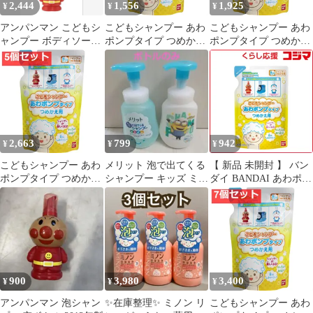
2,444
1,556
1,925
¥
¥
¥
アンパンマン こどもシ
こどもシャンプー あわ
こどもシャンプー あわ
ャンプー ボディソープ
ポンプタイプ つめかえ
ポンプタイプ つめかえ
あわポンプタイプ
用 200mL 2個セット ま
用 200mL 3個セット ま
とめ売り
とめ売り
2,663
799
942
¥
¥
¥
こどもシャンプー あわ
メリット 泡で出てくる
【 新品 未開封 】 バン
ポンプタイプ つめかえ
シャンプー キッズ ミニ
ダイ BANDAI あわポン
用 200mL 5個セット ま
オンズ 空容器のみ
プシャンプー つめかえ
とめ売り
用 未使用 送料無料
900
3,980
3,400
¥
¥
¥
アンパンマン 泡シャン
✨在庫整理✨ ミノン リ
こどもシャンプー あわ