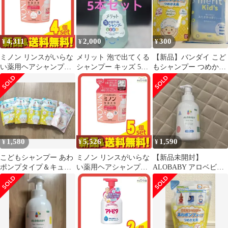
4,311
2,000
300
¥
¥
¥
ミノン リンスがいらな
メリット 泡で出てくる
【新品】バンダイ こど
い薬用ヘアシャンプー
シャンプー キッズ 5本
もシャンプー つめかえ
forキッズ 泡タイプ 詰
セット
用
め替え用 320mL 4個セ
ット まとめ売り
1,580
5,526
1,590
¥
¥
¥
こどもシャンプー あわ
ミノン リンスがいらな
【新品未開封】
ポンプタイプ＆キュー
い薬用ヘアシャンプー
ALOBABY アロベビー
ピー ベビー泡シャン
forキッズ 泡タイプ 詰
ヘアシャンプー 350ml
プー 詰め替え5袋
め替え用 320mL 5個セ
ット まとめ売り