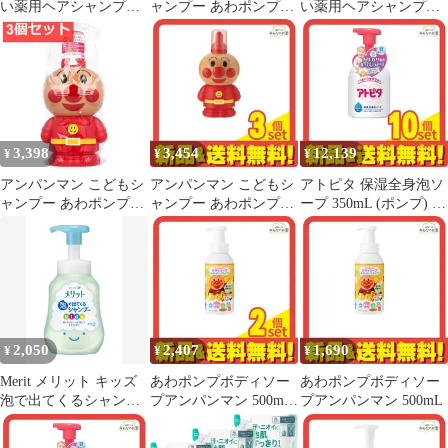
い薬用ヘアシャンプー
ャンプー あわポンプタ
い薬用ヘアシャンプー
forキッズ 泡タイプ 本
イプ 本体 250mL 2個セ
forキッズ 泡タイプ 本
体ポンプ 380mL
ット まとめ売り
体ポンプ 380mL 2個セ
ット まとめ売り
3,398
3,454
12,139
¥
¥
¥
アンパンマン こどもシ
アンパンマン こどもシ
アトピタ 保湿全身泡ソ
ャンプー あわポンプタ
ャンプー あわポンプタ
ープ 350mL (ポンプ) 10
イプ 250mL 3個セット
イプ 本体 250mL 3個セ
個セット まとめ売り
まとめ売り
ット まとめ売り
2,050
2,407
1,690
¥
¥
¥
Merit メリット キッズ
あわポンプボディソー
あわポンプボディソー
泡で出てくるシャンプ
プアンパンマン 500mL
プアンパンマン 500mL
ー ポンプ 300ml
2個セット まとめ売り