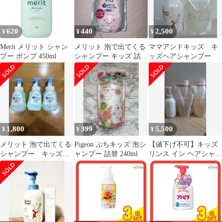
620
440
2,500
¥
¥
¥
Merit メリット シャン
メリット 泡で出てくる
ママアンドキッズ キ
プー ポンプ 450ml
シャンプー キッズ 詰め
ッズヘアシャンプー
替え
1,800
399
5,500
¥
¥
¥
メリット 泡で出てくる
Pigeon ぷちキッズ 泡シ
【値下げ不可】キッズ
シャンプー キッズ
ャンプー 詰替 240ml
リンス イン ヘアシャン
花王 3本セット
プー本体＋詰替