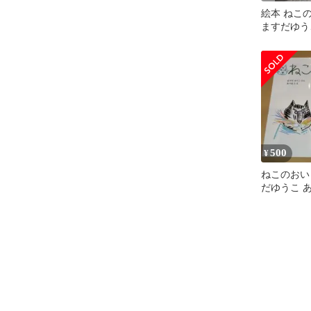
絵本 ねこ
ますだゆう
500
¥
ねこのおい
だゆうこ 