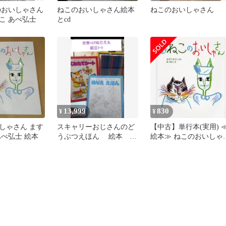
のおいしゃさん
ねこのおいしゃさん絵本
ねこのおいしゃさん
こ あべ弘士
とcd
13,999
830
¥
¥
しゃさん ます
スキャリーおじさんのど
【中古】単行本(実用) 
あべ弘士 絵本
うぶつえほん 絵本 全
絵本≫ ねこのおいしゃ
巻 ブックローン 絶版
ん / ますだゆうこ