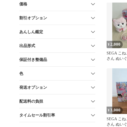
価格
割引オプション
あんしん鑑定
2,000
¥
出品形式
SEGA こ
さん ぬい
保証付き整備品
色
発送オプション
配送料の負担
3,000
¥
タイムセール割引率
SEGA こ
さん ぬい