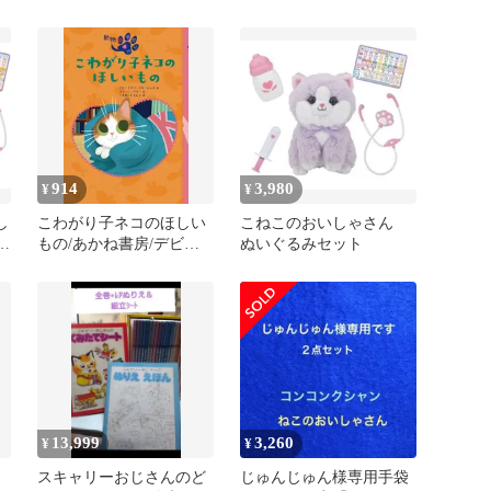
セット
914
3,980
¥
¥
し
こわがり子ネコのほしい
こねこのおいしゃさん
し
もの/あかね書房/デビ・
ぬいぐるみセット
ミチコ・フローレンス
（単行本）
13,999
3,260
¥
¥
あ
スキャリーおじさんのど
じゅんじゅん様専用手袋