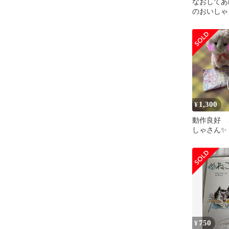
なおしてあ
のおいしゃ
1,300
¥
動作良好 
しゃさん✨
げる！ 喋
750
¥