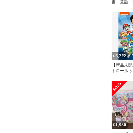
書 童話 
児 教育 
6,222
¥
【新品未開
トロール 
DVD-BO
ウィットニー
式: DVD
1,980
¥