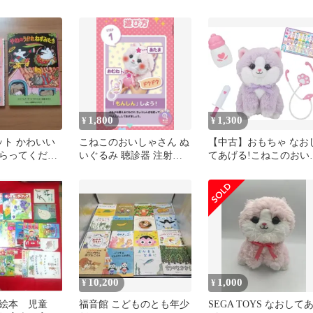
もちゃ
1,800
1,300
¥
¥
ット かわいい
こねこのおいしゃさん ぬ
【中古】おもちゃ なお
らってくださ
いぐるみ 聴診器 注射器
てあげる!こねこのおい
セット
ゃさん グレープ
10,200
1,000
¥
¥
絵本 児童
福音館 こどものとも年少
SEGA TOYS なおして