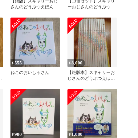
【絶版】スキャリーおじ
【13冊セット】スキャリ
さんのどうぶつえほん リ
ーおじさんのどうぶつえ
チャード・スキャリー 昭
ほん
和レトロ
555
8,000
¥
¥
ねこのおいしゃさん
【絶版本】スキャリーお
ス
じさんのどうぶつえほん
15冊セット
980
1,080
¥
¥