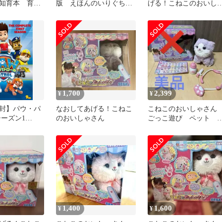
知育本 育
版 えほんのいりぐち
げる！こねこのおいし
まとめ売り
他 約119冊セット
さん
1,700
2,399
¥
¥
封】パウ・パ
なおしてあげる！こねこ
こねこのおいしゃさ
シーズン1
のおいしゃさん
ごっこ遊び ペット 
X ジェイミー・
コ ぬいぐるみ 美品
 (監督) 形
1,400
1,600
¥
¥