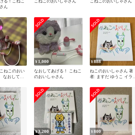
げる！こねこ
こねこのおいしゃさん
こねこのおいしゃさん
さん
1,000
888
¥
¥
こねこのおい
なおしてあげる！ こねこ
ねこのおいしゃさん 著
 なおしてあ
のおいしゃさん
者: ますだ ゆうこ イラ
るぬいぐるみ
ト: あべ 弘士
3,200
800
¥
¥