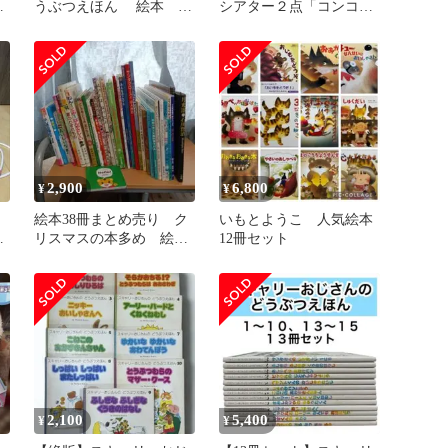
ゃ
うぶつえほん 絵本 全
シアター２点「コンコン
巻 ブックローン 児童
クシャン」「ねこのおい
書
しゃさん」
2,900
6,800
¥
¥
ん
絵本38冊まとめ売り ク
いもとようこ 人気絵本
ネ
リスマスの本多め 絵
12冊セット
本・児童本まとめ売り
2,100
5,400
¥
¥