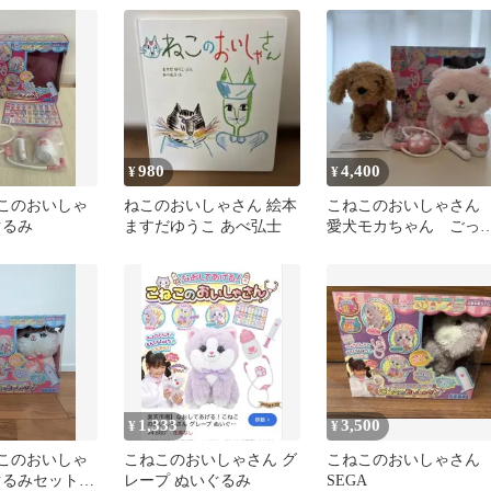
980
4,400
¥
¥
ねこのおいしゃ
ねこのおいしゃさん 絵本
こねこのおいしゃさ
ぐるみ
ますだゆうこ あべ弘士
愛犬モカちゃん ごっ
遊び ぬいぐるみ遊び
1,333
3,500
¥
¥
ねこのおいしゃ
こねこのおいしゃさん グ
こねこのおいしゃさん
ぐるみセット
レープ ぬいぐるみ
SEGA