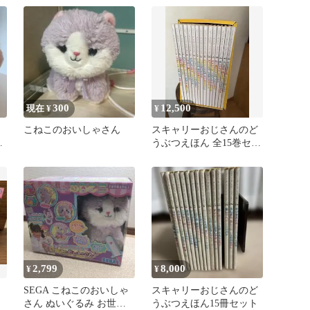
300
12,500
現在 ¥
¥
ん
こねこのおいしゃさん
スキャリーおじさんのど
こ
うぶつえほん 全15巻セッ
ト
2,799
8,000
¥
¥
SEGA こねこのおいしゃ
スキャリーおじさんのど
さん ぬいぐるみ お世話
うぶつえほん15冊セット