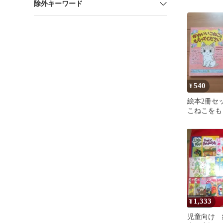
除外キーワード
箱あり お
540
¥
絵本2冊セ
こねこをも
い 他
1,333
¥
児童向け 