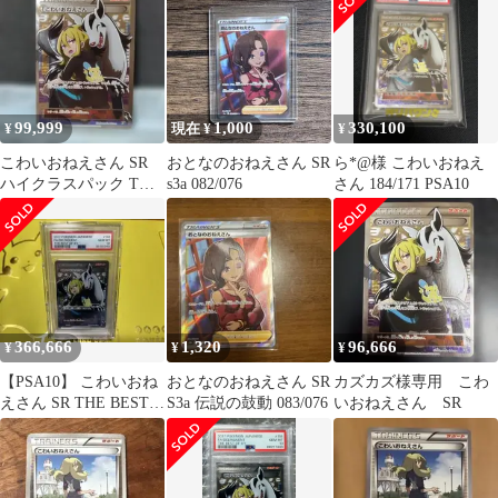
99,999
1,000
330,100
¥
現在 ¥
¥
こわいおねえさん SR
おとなのおねえさん SR
ら*@様 こわいおねえ
ハイクラスパック THE
s3a 082/076
さん 184/171 PSA10
BEST OF XY
366,666
1,320
96,666
¥
¥
¥
【PSA10】 こわいおね
おとなのおねえさん SR
カズカズ様専用 こわ
えさん SR THE BEST
S3a 伝説の鼓動 083/076
いおねえさん SR
OF XY