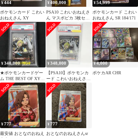
444
400,000
54,999
¥
¥
¥
ポケモンカード こわい
PSA10 こわいおねえさ
ポケモンカード こわい
おねえさん XY
ん マスボピカ 3枚セッ
おねえさん SR 184/171
ト
340,000
348,000
4,000
¥
¥
¥
★ポケモンカードゲー
【PSA10】ポケモンカ
ポケカAR CHR
ム THE BEST OF XY
ード こわいおねえさん
184/171 こわいおねえさ
184/171 XY SR仕様 鑑
ん SR PSA10
定品
777
777
¥
¥
最安値 おとなのおねえ
おとなのおねえさんsr