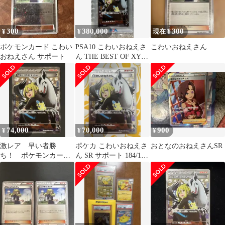
300
380,000
300
¥
¥
現在 ¥
ポケモンカード こわい
PSA10 こわいおねえさ
こわいおねえさん
おねえさん サポート
ん THE BEST OF XY
SR 184/171
74,000
70,000
900
¥
¥
¥
激レア 早い者勝
ポケカ こわいおねえさ
おとなのおねえさんSR
ち！ ポケモンカー
ん SR サポート 184/171
ド SR BWこわいおね
引退品
えさん