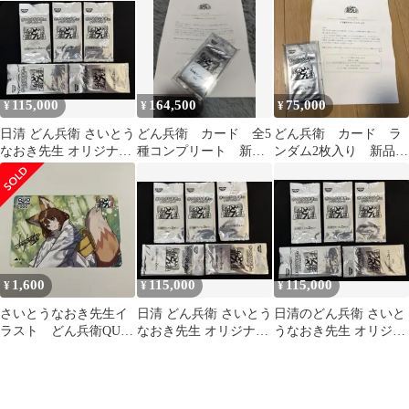
ード
115,000
164,500
75,000
¥
¥
¥
日清 どん兵衛 さいとう
どん兵衛 カード 全5
どん兵衛 カード ラ
なおき先生 オリジナル
種コンプリート 新品
ンダム2枚入り 新品未
カード 2枚×5パック
未開封
開封
1,600
115,000
115,000
¥
¥
¥
さいとうなおき先生イ
日清 どん兵衛 さいとう
日清のどん兵衛 さいと
ラスト どん兵衛QUO
なおき先生 オリジナル
うなおき先生 オリジナ
カード(使用済み)
カード 2種×5パック
ルカード 2種×5パック