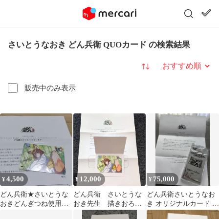
さいとうなおき どん兵衛 QUOカード の検索結果
並び替え
販売中のみ表示
4,500
12,000
75,000
¥
¥
¥
どん兵衛★さいとうな
どん兵衛 さいとうな
どん兵衛さいとうなお
おきどんぎつね使用済
おき先生 描きおろ
き オリジナルカード 2
み★クオカード
し QUOカード クオカ
枚入り