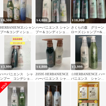
＞ 300ml ×2本 (ma)
6,300
4,000
10,000
¥
¥
¥
HERBANIENCE♪シャン
ハーバニエンス シャン
さくらの森 グリーン
プー&コンディショナ
プー＆コンディショナ
ローズ (シャンプー&コ
ー♡3点セット♡限定ボ
各300ml洗い流さないト
ンディショナー)２本ず
トル
リートメント
つセット
3,999
4,800
3,999
¥
¥
¥
ハーバニエンス シャ
Z0595 HERBANIENCE
☆HERBANIENCE ハー
ンプー コンデショナ
ハーバニエンス シャン
バニエンス シャンプ
ー グリーンローズの
プー 300ml グリーンロ
ー＆コンディショナー
香り
ーズの香り／コンディ
ショナー 300mL グリー
ンローズの香り 計2点
セット【赤字覚悟】