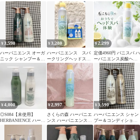
ナー シトラス&ラベン
ンディショナー シトラ
ダーの香り
ス＆ラベンダー 300ml
3,590
3,280
2,299
¥
¥
¥
ハーバニエンス オーガ
ハーバニエンス スパ
定価4960円 バニスパ ハ
ニック シャンプー＆コ
ークリングヘッドスパ
ーバニエンス炭酸ヘッ
ンディショナー グリー
シャンプー 200g＋ビオ
ドスパシャンプー
ンローズの香り
ルガset
4,000
2,997
3,590
¥
¥
¥
◎S084【未使用】
さくらの森 ハーバニエ
ハーバニエンス シャン
HERBANIENCE ハーバ
ンス ハーバニエンス炭
プー＆コンディショナ
ニエンス シャンプー コ
酸ヘッドスパシャンプ
ー ジャスミン&ベルガ
ンデショナー ＜シトラ
ー
モット
ス＆ラベンダーの香り