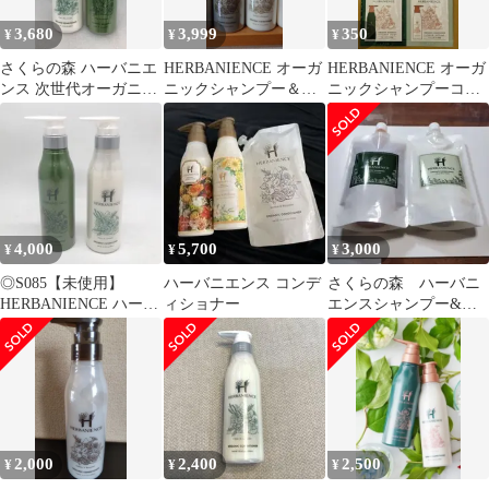
3,680
3,999
350
¥
¥
¥
さくらの森 ハーバニエ
HERBANIENCE オーガ
HERBANIENCE オーガ
ンス 次世代オーガニッ
ニックシャンプー＆コ
ニックシャンプーコン
クシャンプー&コンデ
ンディショナーセット
ディショナー トライ
ィショナー 300ml -
アルセット
-529696 X0019SZRJB
4,000
5,700
3,000
¥
¥
¥
◎S085【未使用】
ハーバニエンス コンデ
さくらの森 ハーバニ
HERBANIENCE ハーバ
ィショナー
エンスシャンプー&コ
ニエンス シャンプー コ
ンディションナーセッ
ンデショナー ＜シトラ
ト
ス＆ラベンダーの香り
＞ 300ml ×2本 (ma)
2,000
2,400
2,500
¥
¥
¥