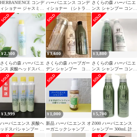
HERBANIENCE コンデ
ハーバニエンス コンデ
さくらの森 ハーバニエ
ィショナー ジャスミン
ィショナー （シトラス
ンス シャンプー コンデ
＆ベルガモット
ラベンダーの香り）
ィショナー グリーンロ
ーズ
2,300
3,600
3,800
¥
¥
¥
さくらの森 ハーバニエ
さくらの森 ハーブガー
さくらの森 ハーバニエ
ンス 炭酸ヘッドスパシ
デン シャンプー コン
ンス シャンプー コンデ
ャンプー
ディショナー セット
ィショナー セット 新品
オーガニック
③
3,999
1,000
5,700
¥
¥
¥
ハーバニエンス 炭酸ヘ
新品 ハーバニエンス オ
Z000 ハーバニエンス
ッドスパシャンプー
ーガニックシャンプー
シャンプー 300mL 計2
ミントレモネード ス
150ml 限定品
本セット ラスト1点！