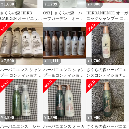
1,600
1,299
7,000
¥
¥
¥
さくらの森 HERB
O93】さくらの森 ハ
HERBANIENCE オーガ
GARDEN オーガニック
ーブガーデン オーガ
ニックシャンプー コン
コンディショナー
ニックコンディショナ
ディショナーセット
ー 300ml
7,500
11,111
1,700
¥
¥
¥
ハーバニエンス シャン
ハーバニエンス シャン
さくらの森ハーバニエ
プー コンディショナー
プー＆コンディショナ
ンスコンディショナー
各300ml
ー各300ml 6本セット
グリーンローズの香り
3,590
3,590
1,900
¥
¥
¥
ハーバニエンス シャ
ハーバニエンス オーガ
さくらの森ハーバニエ