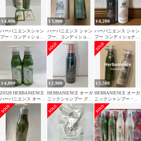
4,000
3,900
4,200
¥
¥
¥
ハーバニエンスシャン
ハーバニエンス シャン
ハーバニエンス シャン
プー・コンディショナ
プー、コンディショナ
プー コンディショナー
ーセット(おまけ付き)
ーセット
グリーンローズの香
り 各300ml
4,800
2,900
3,500
¥
¥
¥
Z0328 HERBANIENCE
HERBANIENCE オーガ
HERBANIENCE オーガ
ハーバニエンス オーガ
ニックシャンプー グリ
ニックシャンプー・コ
ニックシャンプー シト
ーンローズ 300ml
ンディショナーセット
ラス&ラベンダー
300mL 2点セット【赤
字覚悟】