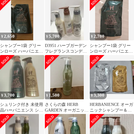
カルプケア
2,650
5,700
2,780
¥
¥
¥
シャンプー1袋 グリー
D3951 ハーブガーデン
シャンプー1袋 グリー
ンローズ ハーバニエン
フレグランスコンディ
ンローズ ハーバニエン
ス 詰替用
ショナー&さくらの森
ス 詰替用
コンディショナー
300ml／ ハーバニエン
ス コンディショナー
300ml 計3点セット【赤
字覚悟】
3,700
1,500
3,300
¥
¥
¥
シュリンク付き 未使用
さくらの森 HERB
HERBANIENCE オーガ
品ハーバニエンス シャ
GARDEN オーガニック
ニックシャンプー＆コ
ンプー 2本セット
コンディショナー
ンディショナー