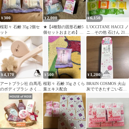
300
2,000
6,150
¥
¥
¥
桜彩々 石鹸 35g 2個セ
★【4種類の固形石鹸5
L'OCCITANE HACCI ノ
ット
個セットおまとめ】★
ニ…その他 石けん 21個
新品未開封未使用★
セット
4,170
500
1,200
¥
¥
¥
アートブラシ社 白馬毛
桜彩々 石鹸 35g さくら
BRAIN COSMOS 火山
のボディブラシ さくら
葉エキス配合
灰でできたすごい石け
B000019(ボディ ブラシ
ん Sakura
ボディ用 背中 日本製
天然 毛 馬 馬毛 天然素
材 お風呂 浴室 お風呂
用 浴用 浴用ブラシ お
風呂用ブラシ 体用 体洗
うブラシ バス用品 お風