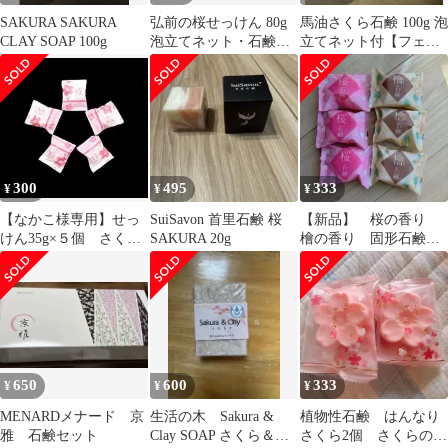
SAKURA SAKURA
弘前の桜せっけん 80g
馬油さくら石鹸 100g 泡
CLAY SOAP 100g
泡立てネット・石鹸受
立てネット付【フェニ
皿付
ックス 】おまとめ買い
4個セット
300
495
333
¥
¥
¥
【なかこ様専用】せっ
SuiSavon 首里石鹸 桜
【新品】 桜の香り
けん35g×５個 さく
SAKURA 20g
檜の香り 固形石鹸
ら 香り バラエテ
SHOWA化粧石鹸
ィ ソープ
650
600
333
¥
¥
¥
MENARDメナード 京
生活の木 Sakura &
植物性石鹸 はんなり
雅 石鹸セット
Clay SOAP さくら＆ク
さくら2個 さくらの香