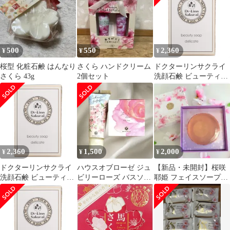
ディブラシ 入浴グッズ
バス用品
500
550
2,360
¥
¥
¥
桜型 化粧石鹸 はんなり
さくら ハンドクリーム
ドクターリンサクライ
さくら 43g
2個セット
洗顔石鹸 ビューティソ
ープ デリケート (90g)
[サクラ]
2,360
1,500
2,000
¥
¥
¥
ドクターリンサクライ
ハウスオブローゼ ジュ
【新品・未開封】桜咲
洗顔石鹸 ビューティソ
ビリーローズ バスソー
耶姫 フェイスソープ
ープ デリケート (90g)
プ 90g、さくらハンド
80g 洗顔石鹸 ウェルベ
[サクラ]
ソープ60g
スト