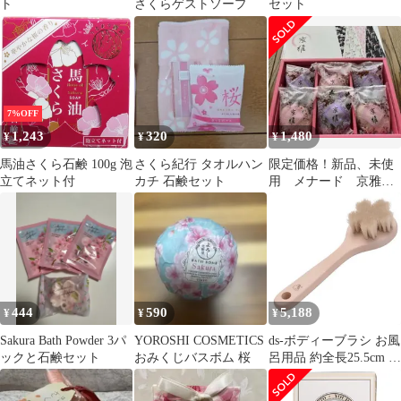
ト
さくらゲストソープ
セット
7%OFF
1,243
320
1,480
¥
¥
¥
馬油さくら石鹸 100g 泡
さくら紀行 タオルハン
限定価格！新品、未使
立てネット付
カチ 石鹸セット
用 メナード 京雅
※ 箱無し、紙袋なし
444
590
5,188
¥
¥
¥
Sakura Bath Powder 3パ
YOROSHI COSMETICS
ds-ボディーブラシ お風
ックと石鹸セット
おみくじバスボム 桜
呂用品 約全長25.5cm さ
くら 天然毛 アートブラ
シ社 日本製 白馬毛のボ