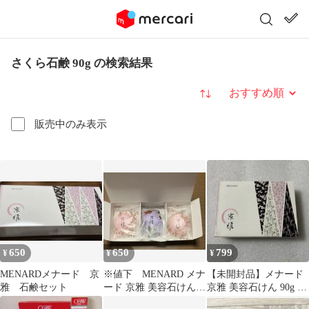
さくら石鹸 90g の検索結果
並び替え
販売中のみ表示
650
650
799
¥
¥
¥
MENARDメナード 京
※値下 MENARD メナ
【未開封品】メナード
雅 石鹸セット
ード 京雅 美容石けん 3
京雅 美容石けん 90g 2
点セット
個セット 京桜 京藤