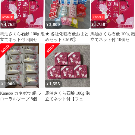
5%OFF
5%OFF
4,763
3,800
5,758
¥
¥
¥
馬油さくら石鹸 100g 泡
★ 各社化粧石鹸おまと
馬油さくら石鹸 100g 泡
立てネット付 8個セッ
めセット CMP①
立てネット付 10個セッ
ト まとめ売り
ト まとめ売り
1,000
1,555
¥
¥
Kanebo カネボウ 絹 フ
馬油さくら石鹸 100g 泡
ローラルソープ 8個セ
立てネット付【フェニ
ット ①
ックス 】おまとめ買い
5個セット