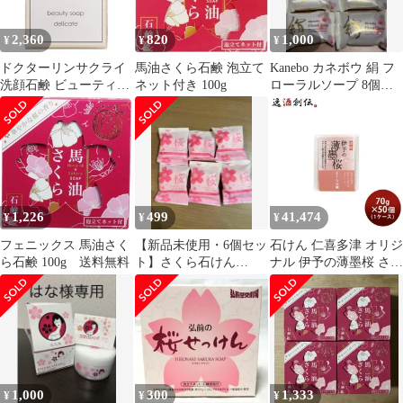
2,360
820
1,000
¥
¥
¥
ドクターリンサクライ
馬油さくら石鹸 泡立て
Kanebo カネボウ 絹 フ
洗顔石鹸 ビューティソ
ネット付き 100g
ローラルソープ 8個セ
ープ デリケート (90g)
ット ②
[サクラ]
1,226
499
41,474
¥
¥
¥
フェニックス 馬油さく
【新品未使用・6個セッ
石けん 仁喜多津 オリジ
ら石鹸 100g 送料無料
ト】さくら石けん
ナル 伊予の薄墨桜 さく
35g×6
ら石鹸 70g × 1ケース /
50個 保湿 桜 固形 石鹸
浴用石けん 手洗い バス
お風呂 体洗い 洗顔 水
口酒造 父の日 ギフト
1,000
300
1,333
¥
¥
¥