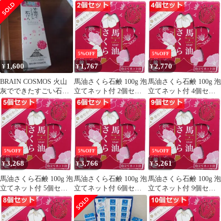
レイソープ
り
5%OFF
5%OFF
1,600
1,767
2,770
¥
¥
¥
BRAIN COSMOS 火山
馬油さくら石鹸 100g 泡
馬油さくら石鹸 100g 泡
灰でできたすごい石け
立てネット付 2個セッ
立てネット付 4個セッ
ん Sakura
ト まとめ売り
ト まとめ売り
5%OFF
5%OFF
5%OFF
3,268
3,766
5,261
¥
¥
¥
馬油さくら石鹸 100g 泡
馬油さくら石鹸 100g 泡
馬油さくら石鹸 100g 泡
立てネット付 5個セッ
立てネット付 6個セッ
立てネット付 9個セッ
ト まとめ売り
ト まとめ売り
ト まとめ売り