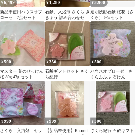
6,499
1,280
3,900
¥
¥
¥
呂用品)
新品未使用ハウスオブ
石鹸、入浴剤 さくら き
透明洗顔石鹸 桜花（さ
ローゼ 7点セット
きょう 詰め合わせセッ
くら） 8個セット
ト
500
350
500
¥
¥
¥
マスター 花のせっけん
石鹸ギフトセット さく
ハウスオブローゼ さ
桜 80g 43g セット
ら紀行
くらふふふ 石けん
999
999
300
¥
¥
¥
さくら 入浴剤 セッ
【新品未使用】Kasumi
さくら紀行 石鹸ギフト