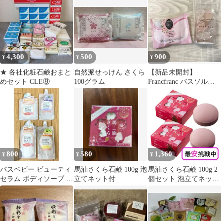
4,300
500
900
¥
¥
¥
★ 各社化粧石鹸おまと
自然派せっけん さくら
【新品未開封】
めセット CLE⑧
100グラム
Francfranc バスソルト
90g おまけ付き
800
580
1,360
¥
¥
¥
バスベビー ビューティ
馬油さくら石鹸 100g 泡
馬油さくら石鹸 100g 2
セラム ボディソープ ボ
立てネット付
個セット 泡立てネット
ディスクラブ
付き 化粧石けん 馬油
スキンケア 乾燥肌