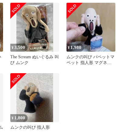
ムンク 新品
3,500
1,980
¥
¥
い
The Scream ぬいぐるみ 叫
ムンクの叫び パペットマ
び ムンク
ペット 指人形 マグネッ
ト入り
1,800
¥
ム
ムンクの叫び 指人形