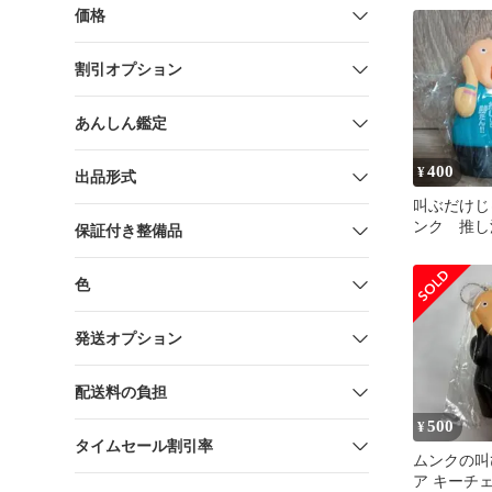
価格
割引オプション
あんしん鑑定
400
¥
出品形式
叫ぶだけじ
ンク 推し
保証付き整備品
ーホルダー
色
発送オプション
配送料の負担
500
¥
タイムセール割引率
ムンクの叫
ア キーチ