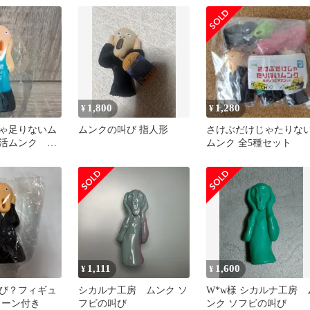
1,800
1,280
¥
¥
ゃ足りないム
ムンクの叫び 指人形
さけぶだけじゃたりな
活ムンク キ
ムンク 全5種セット
1,111
1,600
¥
¥
び？フィギュ
シカルナ工房 ムンク ソ
W*w様 シカルナ工房 
ェーン付き
フビの叫び
ンク ソフビの叫び