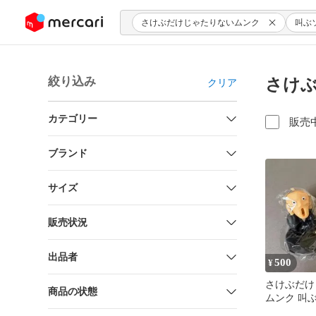
ンツにスキップ
さけぶだけじゃたりないムンク
叫ぶ
絞り込み
さけぶ
クリア
カテゴリー
販売
ブランド
サイズ
販売状況
出品者
500
¥
さけぶだけ
商品の状態
ムンク 叫
ット