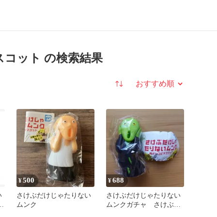
コット の検索結果
並び替え
500
688
¥
¥
い
さけぶだけじゃたりない
さけぶだけじゃたりない
コ
ムンク
ムンクガチャ さけぶソ
フビマスコット ゾンビ