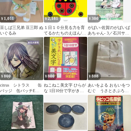
1,011
2,181
300
¥
¥
¥
豆しば三兄弟 豆三郎 ぬ
１日１０分見る力を育
がばい-佐賀のがばいば
いぐるみ
てるかたちのえほん/え
あちゃん- 3／石川サブ
ほんの杜/あきやまかぜ
ロウ
さぶろう（単行本）
800
800
888
¥
¥
¥
citrus シトラス 缶
ねこねこ美文字 ひらが
あいをよる おもいをつ
バッジ 缶バッチE
な 1日10分で字がきれ
むぐ うさとさぶろう
サブロウタ 推しちゃ
いに
著
れ #168