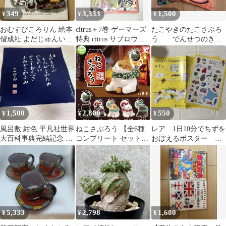
349
3,333
1,500
¥
¥
¥
おむすびころりん 絵本
citrus＋7巻 ゲーマーズ
たこやきのたこさぶろ
偕成社 よだじゅんいち
特典 citrus サブロウタ
う でんせつのきょ
わたなべさぶろう
百合citrus特典
だいあんまんをはこべ
絵本2冊セット
1,500
2,800
550
¥
¥
¥
風呂敷 紺色 平凡社世界
ねこさぶろう 【全6種
レア 1日10分でちずを
大百科事典完結記念 昭
コンプリート セット】
おぼえるポスター
和43年
｜ フルコンプ カプセル
kodomoe付録
トイ トイズキャビン ガ
チャ ガシャ
5,333
2,798
1,680
¥
¥
¥