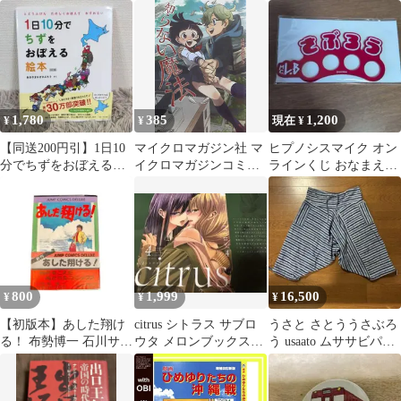
成社
う の小学校受験絵画講
座
1,780
385
1,200
¥
¥
現在 ¥
【同送200円引】1日10
マイクロマガジン社 マ
ヒプノシスマイク オン
分でちずをおぼえる絵
イクロマガジンコミッ
ラインくじ おなまえリ
本（改訂版）
クス 山田さぶろう 知ら
ング さぶろう 山田三郎
ない魔法
800
1,999
16,500
¥
¥
¥
【初版本】あした翔け
citrus シトラス サブロ
うさと さとううさぶろ
る！ 布勢博一 石川サブ
ウタ メロンブックス特
う usaato ムササビパン
ロウ
典ブックカバー
ツ サルエル 草木染め