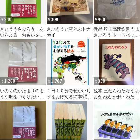
780
300
900
¥
¥
¥
さとううさぶろう あ
さぶろうと空とぶトナ
新品 埼玉高速鉄道 たま
いをよる おもいをつ
カイ
さぶろう トートバッグ
むぐ
エコバッグ
1,200
1,707
350
¥
¥
¥
いのちのかたまりのよ
１日１０分でせかいち
絵本 三ねんねたろう お
うな服をつくりたい さ
ずをおぼえる絵本/講談
おかわえっせい わたな
とううさぶろう
社/あきやまかぜさぶろ
べさぶろう
う（単行本）