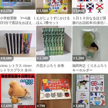
2,150
1,600
1,063
¥
¥
¥
小学校受験 3〜6歳 1
えがじょうずにかける
１日１０分なるほど国
日5分で昔話をおぼえる
ほん 2冊セット
旗のお話絵本/白泉社/あ
ほん あきやま かぜ
きやまかぜさぶろう
さぶろう
（単行本）
9,500
2,500
1,200
¥
¥
¥
citrus シトラス citrus+
片恋さぶろう 全巻
福田利之 くりさぶろう
シトラスプラス 全16冊
キーホルダー
サブロウタ
2,699
790
3,880
¥
¥
¥