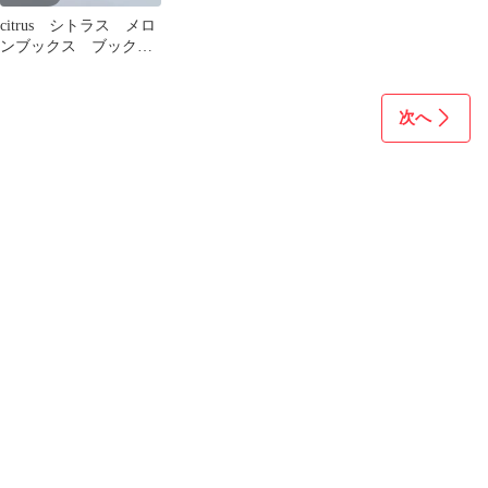
citrus シトラス メロ
ンブックス ブックカ
バー 特典 サブロウ
タ 青
次へ