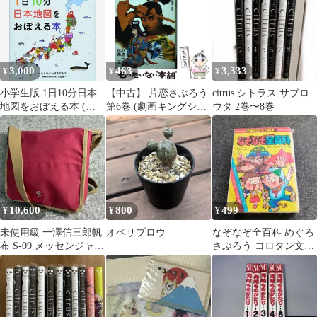
3,000
463
3,333
¥
¥
¥
小学生版 1日10分日本
【中古】 片恋さぶろう
citrus シトラス サブロ
地図をおぼえる本 (コ
第6巻 (劇画キングシリ
ウタ 2巻〜8巻
ドモエのえほん)／あき
ーズ) / 小池一夫、松森
やま かぜさぶろう
正 / スタジオ・シップ
10,600
800
499
¥
¥
¥
未使用級 一澤信三郎帆
オベサブロウ
なぞなぞ全百科 めぐろ
布 S-09 メッセンジャー
さぶろう コロタン文庫
ショルダーバッグ 綿帆
73
布