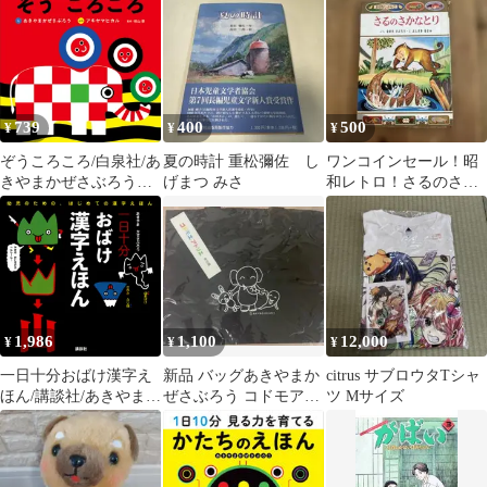
739
400
500
¥
¥
¥
ぞうころころ/白泉社/あ
夏の時計 重松彌佐 し
ワンコインセール！昭
きやまかぜさぶろう
げまつ みさ
和レトロ！さるのさか
（ボードブック）
なとり おはなしぶん
こ ポプラ社
1,986
1,100
12,000
¥
¥
¥
一日十分おばけ漢字え
新品 バッグあきやまか
citrus サブロウタTシャ
ほん/講談社/あきやまか
ぜさぶろう コドモアト
ツ Mサイズ
ぜさぶろう（単行本）
リエ ドラキッズ