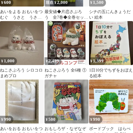
600
2,000
1,500
¥
現在 ¥
¥
あいをよる おもいをつ
最安値◆片恋さぶろ
シナの五にんきょうだ
むぐ うさと うさと
う 全7巻◆全巻セッ
い 絵本
ジャパン うさとの
ト 松森正 小池一夫
服 さとううさぶろう
◆航空便
1,000
2,499
1,399
¥
¥
¥
ねこさぶろう シロコロ
ねこさぶろう 全6種 ①
1日10分でちずをおぼえ
まめプロ
ガチャ
る絵本
990
500
990
¥
¥
¥
あいをおる おもいをつ
おもしろザ・なぞなぞ
ボードブック はらぺ