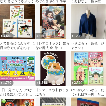
むぐ さとううさぶろう
めぐろさぶろう 小学館
こあおむし 偕成社
文庫
3,680
800
12,000
¥
¥
¥
えでみるにほんちず 1
【レアコミック】 知ら
うさぶろう 藍色 ジ
日10分でちずをおぼえ
ない魔法 全1巻 山田
ャケット
る絵本 せかいちずを
さぶろう / 著
おぼえる絵本
1,797
1,548
2,500
¥
¥
¥
1日10分で じんぶつが
【シマチョウ】ねこさ
いいからいいから だ
かけるほん (こども絵
ぶろう
じゃれ日本一周 たこ
本)／あきやまかぜさぶ
やきのたこさぶろう
ろう
長谷川義史絵本セット