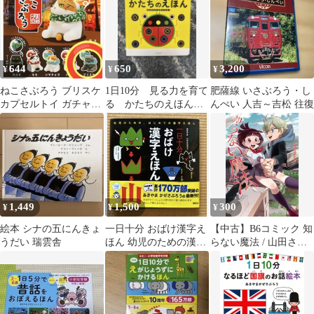
644
650
3,200
¥
¥
¥
ねこさぶろう ブリスケ
1日10分 見る力を育て
肥薩線 いさぶろう・し
カプセルトイ ガチャ
る かたちのえほん
んぺい 人吉～吉松 往復
新品
あきやまかぜさぶろ
う 絵本 赤ちゃん
1,449
1,500
300
¥
¥
¥
絵本 シナの五にんきょ
一日十分 おばけ漢字え
【中古】B6コミック 知
うだい 瑞雲舎
ほん 幼児のための漢字
らない魔法 / 山田さぶ
えほん
ろう