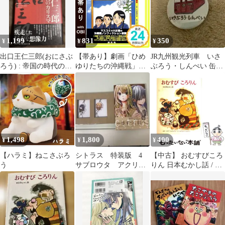
1,199
831
350
¥
¥
¥
出口王仁三郎(おにさぶ
【帯あり】劇画「ひめ
JR九州観光列車 いさ
ろう) : 帝国の時代のカ
ゆりたちの沖縄戦」改
ぶろう・しんぺい 缶バ
リスマ
訂版 ほし☆さぶろう
ッジ
_07
1,498
1,800
400
¥
¥
¥
【ハラミ】ねこさぶろ
シトラス 特装版 4
【中古】 おむすびころ
う
サブロウタ アクリル
りん 日本むかし話 / よ
キーホルダー
だじゅんいち ぶん、わ
たなべさぶろう え / 偕
成社