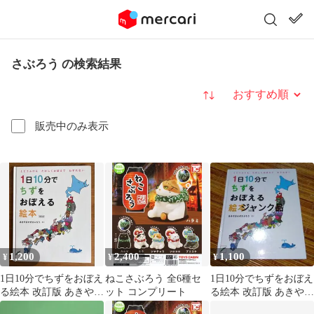
さぶろう の検索結果
並び替え
販売中のみ表示
1,200
2,400
1,100
¥
¥
¥
1日10分でちずをおぼえ
ねこさぶろう 全6種セ
1日10分でちずをおぼえ
る絵本 改訂版 あきやま
ット コンプリート
る絵本 改訂版 あきやま
かぜさぶろう
かぜさぶろう