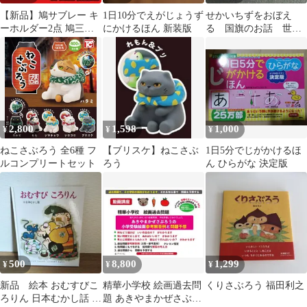
【新品】鳩サブレー キ
1日10分でえがじょうず
せかいちずをおぼえ
ーホルダー2点 鳩三郎&
にかけるほん 新装版
る 国旗のお話 世界
鳩ホルダー 鎌倉豊島屋
地図 ことばあそび
本店限定
絵本 4冊
2,800
1,598
1,000
¥
¥
¥
ねこさぶろう 全6種 フ
【ブリスケ】ねこさぶ
1日5分でじがかけるほ
ルコンプリートセット
ろう
ん ひらがな 決定版
500
8,800
1,299
¥
¥
¥
新品 絵本 おむすびこ
精華小学校 絵画過去問
くりさぶろう 福田利之
ろりん 日本むかし話 偕
題 あきやまかぜさぶろ