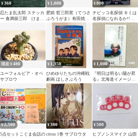
360
1,080
800
¥
¥
¥
忍たま乱太郎 ステッカ
肥前 哲三郎窯（てつさ
チビッコ名探偵 キミは
ー 食満留三郎 けまと
ぶろうがま）有田焼の
名探偵になれるか!! め
めさぶろう
青藍色 皿 3枚 中鉢1枚
ぐろ さぶろう 永岡書
セット
店 昭和55年発行
480
1,350
1,000
現在 ¥
¥
¥
ユーフォルビア・オベ
ひめゆりたちの沖縄戦:
『明日は明るい陽が昇
サブロウ
劇画 ほしさぶろう
る』北海道イメージア
ップキャンペーン 道民
応援歌 牧野昭一
2,500
300
500
¥
¥
¥
5点セットこぐま会話の
citrus 1巻 サブロウタ
ヒプノシスマイク 山田