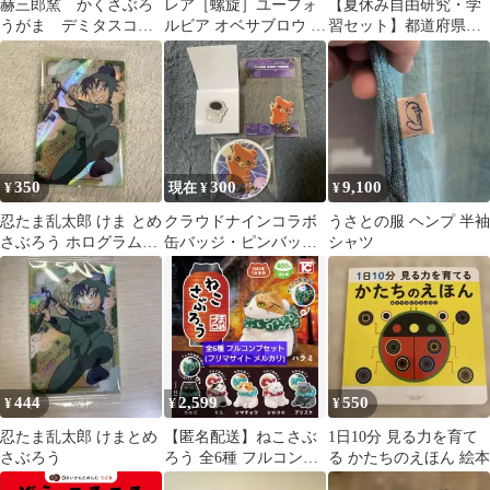
赫三郎窯 かくさぶろ
レア［螺旋］ユーフォ
【夏休み自由研究・学
うがま デミタスコー
ルビア オベサブロウ オ
習セット】都道府県大
ヒーカップ ソーサ
ベサhyb 子株つき 雌株
百科 ＆ 国旗のお話絵本
ー 3客
♀
2冊セット
350
300
9,100
¥
現在 ¥
¥
忍たま乱太郎 けま とめ
クラウドナインコラボ
うさとの服 ヘンプ 半袖
さぶろう ホログラムカ
缶バッジ・ピンバッ
シャツ
ード
ジ・クリアカード【さ
ぶろう】
444
2,599
550
¥
¥
¥
忍たま乱太郎 けまとめ
【匿名配送】ねこさぶ
1日10分 見る力を育て
さぶろう
ろう 全6種 フルコンプ
る かたちのえほん 絵本
セット ガチャ