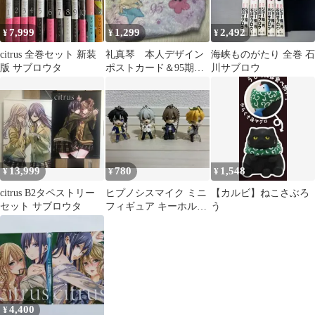
7,999
1,299
2,492
¥
¥
¥
citrus 全巻セット 新装
礼真琴 本人デザイン
海峡ものがたり 全巻 石
版 サブロウタ
ポストカード＆95期ト
川サブロウ
ップスターコラボポー
チ＆さぶろうバッジ
13,999
780
1,548
¥
¥
¥
citrus B2タペストリー
ヒプノシスマイク ミニ
【カルビ】ねこさぶろ
セット サブロウタ
フィギュア キーホルダ
う
ー 4種セット
4,400
¥