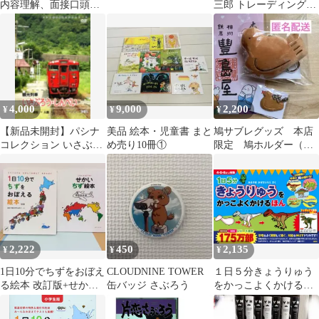
内容理解、面接口頭試
三郎 トレーディングお
問ワーク、小学校入試
なまえリング
対策に
4,000
9,000
2,200
¥
¥
¥
【新品未開封】パシナ
美品 絵本・児童書 まと
鳩サブレグッズ 本店
コレクション いさぶろ
め売り10冊①
限定 鳩ホルダー（キ
う・しんぺい DVD
ュウホルダー） 鳩三
郎（はとさぶろう）
2,222
450
2,135
¥
¥
¥
1日10分でちずをおぼえ
CLOUDNINE TOWER
１日５分きょうりゅう
る絵本 改訂版+せかい
缶バッジ さぶろう
をかっこよくかけるほ
ちず絵本
ん/講談社/あきやまかぜ
さぶろう（大型本）