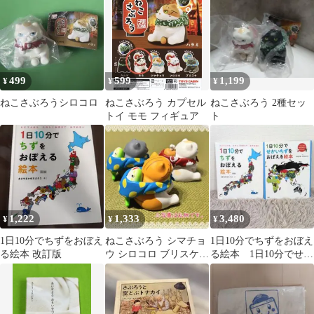
499
599
1,199
¥
¥
¥
ねこさぶろうシロコロ
ねこさぶろう カプセル
ねこさぶろう 2種セッ
トイ モモ フィギュア
ト
1,222
1,333
3,480
¥
¥
¥
1日10分でちずをおぼえ
ねこさぶろう シマチョ
1日10分でちずをおぼえ
る絵本 改訂版
ウ シロコロ ブリスケ
る絵本 1日10分でせか
ガチャ フィギュア カプ
いちずをおぼえる絵本
セルトイ