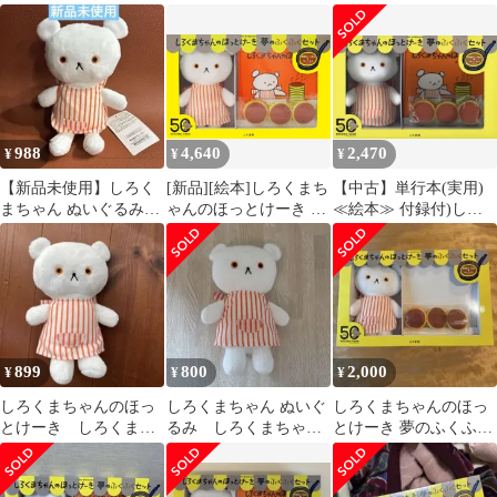
セット
夢のふくふくセット
セット トートバッグ付
き
988
4,640
2,470
¥
¥
¥
【新品未使用】しろく
[新品][絵本]しろくまち
【中古】単行本(実用)
まちゃん ぬいぐるみ
ゃんのほっとけーき 夢
≪絵本≫ 付録付)しろ
しろくまちゃんのほっ
のふくふくセット
くまちゃんのほっとけ
とけーき
ーき 夢のふくふくセッ
ト / わかやまけん
899
800
2,000
¥
¥
¥
しろくまちゃんのほっ
しろくまちゃん ぬいぐ
しろくまちゃんのほっ
とけーき しろくまち
るみ しろくまちゃん
とけーき 夢のふくふく
ゃん ぬいぐるみ
のほっとけーき
セット ぬいぐるみ・ほ
っとけーき