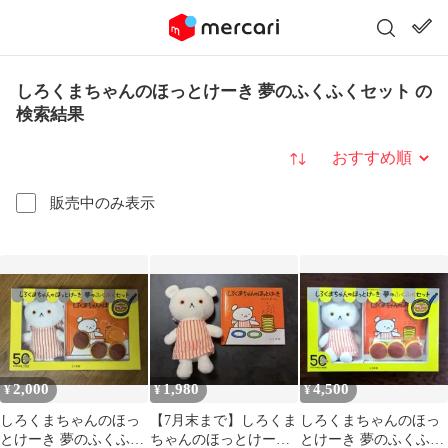
しろくまちゃんのほっとけーき 夢のふくふくセット の
検索結果
並び替え
販売中のみ表示
2,000
1,980
4,500
¥
¥
¥
しろくまちゃんのほっ
【7月末まで】しろくま
しろくまちゃんのほっ
とけーき 夢のふくふく
ちゃんのほっとけーき
とけーき 夢のふくふく