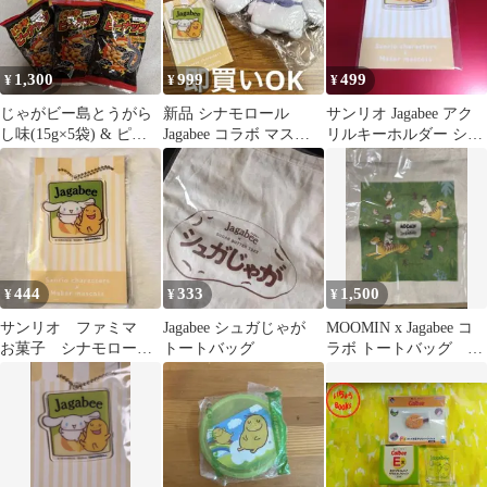
1,300
999
499
¥
¥
¥
じゃがビー島とうがら
新品 シナモロール
サンリオ Jagabee アク
し味(15g×5袋) & ピリ
Jagabee コラボ マスコ
リルキーホルダー シナ
辛ピーナッツ×3袋
ット セット
モロール
444
333
1,500
¥
¥
¥
サンリオ ファミマ
Jagabee シュガじゃが
MOOMIN x Jagabee コ
お菓子 シナモロール
トートバッグ
ラボ トートバッグ 非
アクリルキーホルダー
売品