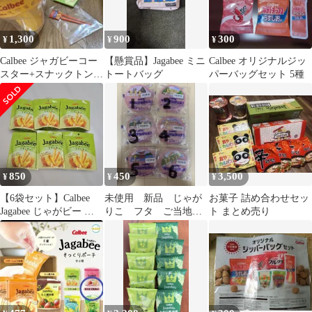
1,300
900
300
¥
¥
¥
Calbee ジャガビーコー
【懸賞品】Jagabee ミニ
Calbee オリジナルジッ
スター+スナックトング
トートバッグ
パーバッグセット 5種
+タンブラー付きスナッ
クボウル
850
450
3,500
¥
¥
¥
【6袋セット】Calbee
未使用 新品 じゃが
お菓子 詰め合わせセッ
Jagabee じゃがビー う
りこ フタ ご当地 6
ト まとめ売り
すしお味
種類 セット 蓋 ジ
ャガビー 観光地