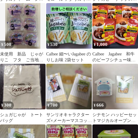
モロール Jagabee ジャ
ホルダー
ー キャラメルコーン コ
ガビー
アラのマーチ
500
530
1,000
¥
¥
¥
未使用 新品 じゃが
Calbee 細〜いJagabee の
Calbee Jagabee 和牛
りこ フタ ご当地 6
りしお味 2袋セット
のビーフシチュー味 5
種類 セット 蓋 ジ
袋
ャガビー 観光地
300
700
666
¥
¥
¥
シュガじゃが トート
サンリオキャラクター
シナモン ハッピーセッ
バッグ
ズ×メーカーマスコット
トマジカルオーブン＆
アクリルキーホルダー
Jagabeeキーホルダー ま
2種
とめ売り