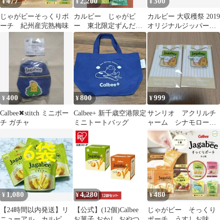
477
2,200
300
¥
¥
¥
じゃがビーそっくりポ
カルビー じゃがビ
カルビー 大収穫祭 2019
ーチ 紀州産完熟梅味
ー 東北限定ずんだ味5
オリジナルジッパーバ
袋、信州限定わさび醤
ッグセット
油味5袋
400
800
999
¥
¥
¥
Calbee✖︎stitch ミニポー
Calbee+ 新千歳空港限定
サンリオ アクリルチ
チ ガチャ
ミニトートバッグ
ャーム シナモロール
ジャガビー 2点 キー
ホルダー
1,080
4,280
480
¥
¥
¥
【24時間以内発送】リ
【公式】(12個)Calbee
じゃがビー そっくり
ニューアル カルビ
お菓子 おかし おやつ
ポーチ うすしお味