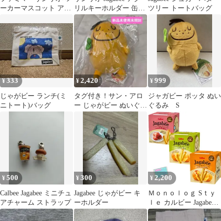
ーカーマスコット アク
リルキーホルダー 缶バ
ツリー トートバッグ
リルチャーム 2種セッ
ッジ セット
ト
333
2,420
999
¥
¥
¥
じゃがビー ランチ(ミ
タグ付き！サン・アロ
ジャガビー ポッタ ぬい
ニトート)バッグ
ー じゃがビー ぬいぐる
ぐるみ S
み
500
300
2,200
¥
¥
¥
Calbee Jagabee ミニチュ
Jagabee じゃがビー キ
Ｍｏｎｏｌｏｇ Sｔｙ
アチャーム ストラップ
ーホルダー
ｌｅ カルビー Jagabee
じゃがビー 75g(15g×5