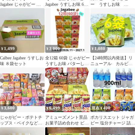
Jagabee じゃがビー う
Jagabee うすしお味 6袋
ー うすしお味
すしお味
セット
38g×12袋 2箱
1,499
3,000
1,080
¥
¥
¥
Calbee Jagabee うすしお
全12箱 60袋 じゃがビー
【24時間以内発送】リ
味 ８袋セット
うすしお味 バターしょ
ニューアル カルビ
うゆ味 完熟梅味 3種セ
ー じゃがビー うす
ット
しお味6袋 おやつ①
3,600
6,499
400
¥
¥
現在 ¥
じゃがビー・ポテトチ
アミューズメント景品
ポカリスエット ジャガ
ップス・ベイクなどお
お菓子詰め合わせ ビス
ビー 塩分チャージ 詰め
菓子詰め合わせ☆
コ じゃがビー とんがり
合わせ
コーン等