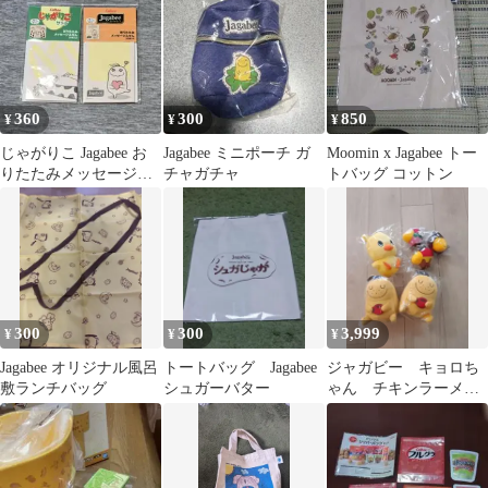
袋) 3種類アソートセッ
ト 【(1)うすしお味 (2)
バターしょうゆ味 (3)紀
州産完熟梅味 】 各種1
箱ずつ 合計3箱セット
★スラスラ本舗オリジ
360
300
850
¥
¥
¥
ナルポケットティッシ
ュ付き
じゃがりこ Jagabee お
Jagabee ミニポーチ ガ
Moomin x Jagabee トー
りたたみメッセージふ
チャガチャ
トバッグ コットン
せん セット
300
300
3,999
¥
¥
¥
Jagabee オリジナル風呂
トートバッグ Jagabee
ジャガビー キョロち
敷ランチバッグ
シュガーバター
ゃん チキンラーメ
ン ひよこ ぬいぐる
み マスコット