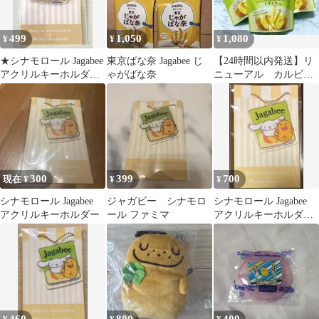
499
1,050
1,080
¥
¥
¥
★シナモロール Jagabee
東京ばな奈 Jagabee じ
【24時間以内発送】リ
アクリルキーホルダー
ゃがばな奈
ニューアル カルビ
★
ー じゃがビー うす
しお味6袋 おやつB
300
399
700
現在 ¥
¥
¥
シナモロール Jagabee
ジャガビー シナモロ
シナモロール Jagabee
アクリルキーホルダー
ール ファミマ
アクリルキーホルダー
カルビー アクリルチャ
ーム