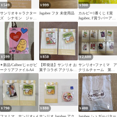
549
999
900
¥
¥
¥
サンリオキャラクター
Jagabee フタ 未使用品
カルビー1番くじ E賞
ズ シナモン ジャガ
Jagabee, F賞ラバーアソ
ビー ファミリーマー
ート 2点セット
ト
599
850
2,600
¥
¥
¥
✴︎新品/Calbee/じゃがビ
【即発送】サンリオ お
サンリオ×ファミマ ア
ークリアファイルA4
菓子コラボ アクリルキ
クリルチャーム 第一
ーホルダー 2種セット
弾コンプ
790
880
400
¥
¥
¥
ファミマ サンリオ×メ
サンリオ Jagabee アク
Jagabee シュガーバター