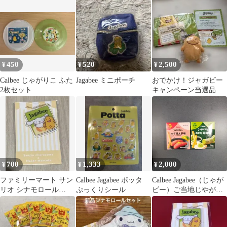
め売り
堅あげポテトアーサそ
ば味《15g✕2袋》○じゃ
かりこタコライス味
《20g✕2袋》○Jagabee島
とうがらし味《15g✕2
袋》
450
520
2,500
¥
¥
¥
Calbee じゃがりこ ふた
Jagabee ミニポーチ
おでかけ！ジャガビー
2枚セット
キャンペーン当選品
700
1,333
2,000
¥
¥
¥
ファミリーマート サン
Calbee Jagabee ポッタ
Calbee Jagabee（じゃが
リオ シナモロール
ぷっくりシール
ビー）ご当地じやがい
Jagabee アクリルチャー
もスティック 2種食べ
ム
比べ