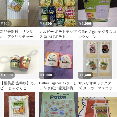
400
3,600
1,000
¥
¥
¥
新品未開封 サンリ
カルビー ポテトチップ
Calbee Jagabee グラスコ
オ アクリルチャー
ス 堅あげポテト
レクション
ム シナモロール ジ
Jagabee お菓子詰め合わ
ャガビーファミマ
せ
1,000
1,000
1,400
¥
¥
¥
【極美品/当時物】カル
Calbee Jagabee バターし
サンリオキャラクター
ビー じゃがりこ
ょうゆ 紀州産完熟梅 2
ズ メーカーマスコット
Jagabee ミニチュア 2個
種セット
アクリルキーホルダー
セット
4種