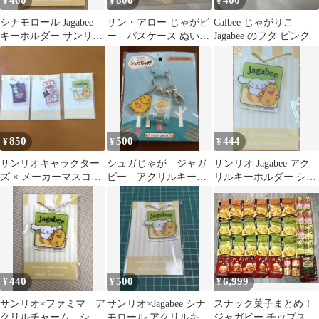
460
800
400
¥
¥
¥
シナモロール Jagabee
サン・アロー じゃがビ
Calbee じゃがりこ
キーホルダー サンリオ
ー パスケース ぬいぐ
Jagabee のフタ ピンク
アクリルチャーム ファ
るみ
ミマ
850
500
444
¥
¥
¥
サンリオキャラクター
シュガじゃが ジャガ
サンリオ Jagabee アク
ズ × メーカーマスコッ
ビー アクリルキーホ
リルキーホルダー シナ
ト アクリルキーホルダ
ルダー
モロール
ー 3種
440
500
6,999
¥
¥
¥
サンリオ×ファミマ ア
サンリオ×Jagabee シナ
スナック菓子まとめ！
クリルチャーム シナ
モロール アクリルキー
ジャガビー チップスタ