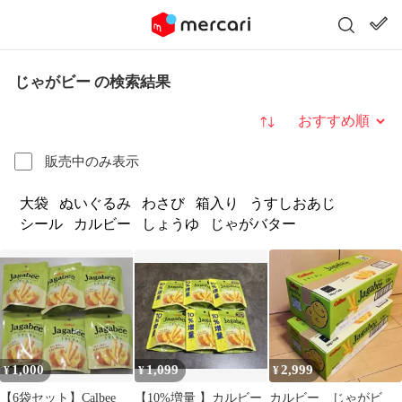
じゃがビー の検索結果
並び替え
販売中のみ表示
大袋
ぬいぐるみ
わさび
箱入り
うすしおあじ
シール
カルビー
しょうゆ
じゃがバター
1,000
1,099
2,999
¥
¥
¥
【6袋セット】Calbee
【10%増量 】カルビー
カルビー じゃがビ