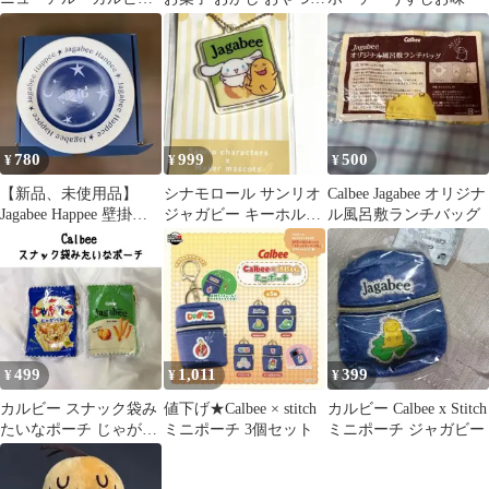
ー じゃがビー うす
Jagabee じゃがびー カ
しお味6袋 おやつA
ルビー
780
999
500
¥
¥
¥
【新品、未使用品】
シナモロール サンリオ
Calbee Jagabee オリジナ
Jagabee Happee 壁掛け
ジャガビー キーホルダ
ル風呂敷ランチバッグ
プレート & トートバッ
ー
グ
499
1,011
399
¥
¥
¥
カルビー スナック袋み
値下げ★Calbee × stitch
カルビー Calbee x Stitch
たいなポーチ じゃがり
ミニポーチ 3個セット
ミニポーチ ジャガビー
こ じゃがビー ガチャ
じゃがバター