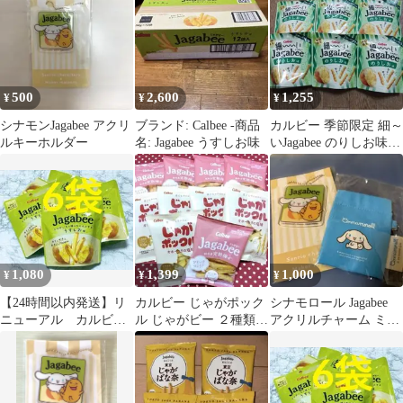
500
2,600
1,255
¥
¥
¥
シナモンJagabee アクリ
ブランド: Calbee -商品
カルビー 季節限定 細～
ルキーホルダー
名: Jagabee うすしお味
いJagabee のりしお味 6
袋
1,080
1,399
1,000
¥
¥
¥
【24時間以内発送】リ
カルビー じゃがポック
シナモロール Jagabee
ニューアル カルビ
ル じゃがビー ２種類
アクリルチャーム ミニ
ー じゃがビー うす
合計１０袋
ポーチ
しお味6袋 おやつe