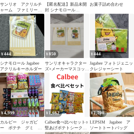
サンリオ アクリルチ
【匿名配送】新品未開
お菓子詰め合わせ
ャーム ファミリーマ
封 シナモロール
ート 全8種コンプリー
Jagabee アクリルキーホ
ト 第一弾
ルダー
444
850
444
¥
¥
¥
シナモロール Jagabee
サンリオキャラクター
Jagabee フォトジェニッ
アクリルキーホルダー
ズ×メーカーマスコット
クレジャーシート
アクリルチャーム 2種
4,999
1,662
1,700
¥
¥
¥
カルビー ジャガビ
Calbee食べ比べセット○
LEPSIM Jagabee ア
ー ポテチ グミ フ
堅あげポテトシークヮ
ソートトートバッグ
ァンタ おかし まと
ーサー味《15g✕2袋》○