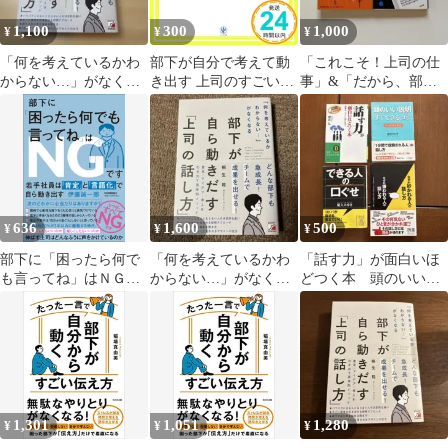
1,100
300
1,000
¥
¥
¥
「何を考えているかわ
部下が自分で考えて動
「これこそ！上司の仕
からない…」がなくな
き出す 上司のすごいひ
事」&「だから、部下
る 部下が自ら動きだす
と言 [単行本（ソフト
がついてこない！」2冊
「上司の話し方」
カバー）] [Jul 20, 2017]
セット
板越 正彦_02
636
1,600
500
¥
¥
¥
部下に「困ったら何で
「何を考えているかわ
「話す力」が面白いほ
も言ってね」はＮＧで
からない…」がなくな
どつく本 頭のいい説
す 若手社員は「肯
る 部下が自ら動きだす
明「すぐできる」コ
定」と「言語化」で自
「上司の話し方」
ツ 他計4冊まとめ売り
ら動き出す
1,301
1,051
1,280
¥
¥
¥