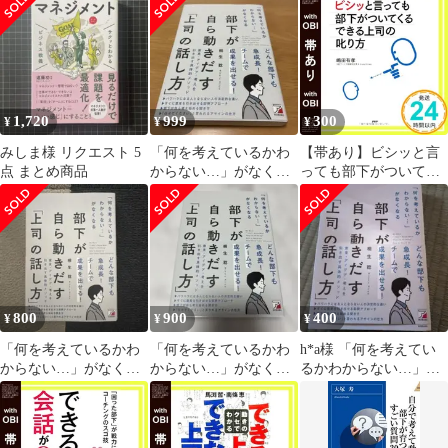
えて動く! やる気と自
「上司の話し方」
信がでる! 問題行動が
解消!／安達
1,720
999
300
¥
¥
¥
みしま様 リクエスト 5
「何を考えているかわ
【帯あり】ビシッと言
点 まとめ商品
からない…」がなくな
っても部下がついてく
る 部下が自ら動きだす
るできる上司の叱り方
「上司の話し方」
嶋田 有孝_07
800
900
400
¥
¥
¥
「何を考えているかわ
「何を考えているかわ
h*a様 「何を考えてい
からない…」がなくな
からない…」がなくな
るかわからない…」が
る 部下が自ら動きだす
る 部下が自ら動きだす
なくなる 部下が自ら動
「上司の話し方」
「上司の話し方」
きだす「上司の