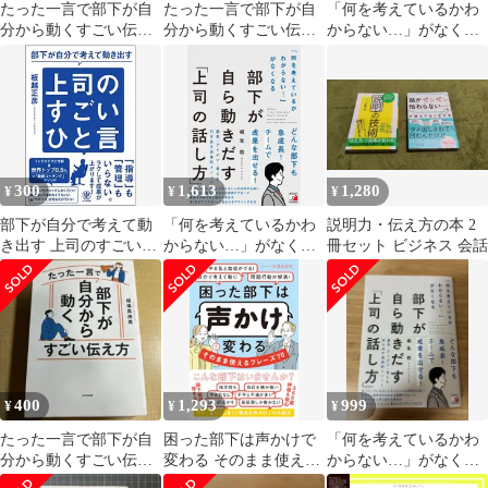
たった一言で部下が自
たった一言で部下が自
「何を考えているかわ
分から動くすごい伝え
分から動くすごい伝え
からない…」がなくな
方
方
る 部下が自ら動きだす
「上司の話し方」
300
1,613
1,280
¥
¥
¥
部下が自分で考えて動
「何を考えているかわ
説明力・伝え方の本 2
き出す 上司のすごいひ
からない…」がなくな
冊セット ビジネス 会話
と言
る 部下が自ら動きだ
す「上司の話し方」
（単行本）
400
1,293
999
¥
¥
¥
たった一言で部下が自
困った部下は声かけで
「何を考えているかわ
分から動くすごい伝え
変わる そのまま使える
からない…」がなくな
方
フレーズ７０ 自分で考
る 部下が自ら動きだす