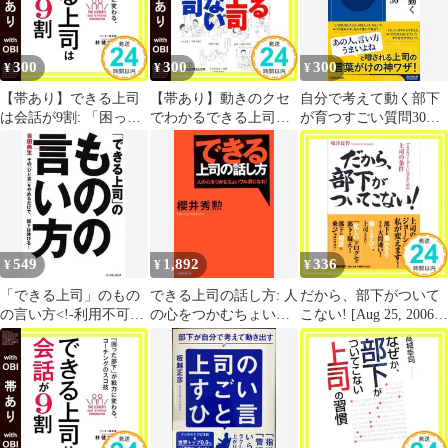
300
300
300
¥
¥
¥
【帯あり】できる上司
【帯あり】動きのクセ
自分で考えて動く部下
は会話が9割: 「困った
でわかるできる上司で
が育つすごい質問30
部下」が戦力に変わ
きない上司 (日経ビジ
(青春新書インテリジェ
る、コーチングのスゴ
ネス人文庫 グリーン ま
ンス)
技 (単行本) 林 健太郎
1-1) [Nov 01， 2001] 馬
_07
渕 哲; 南條 恵_07
549
1,892
336
¥
¥
¥
「できる上司」のもの
できる上司の話し方: 人
だから、部下がついて
の言い方<!-利用不可文
の心をつかむちょいワ
こない! [Aug 25, 2006]
字-!>その「ひと言」を
ル男になれ!
嶋津 良智_02
やめるだけで、部下は
伸びる!(East Press
Business)