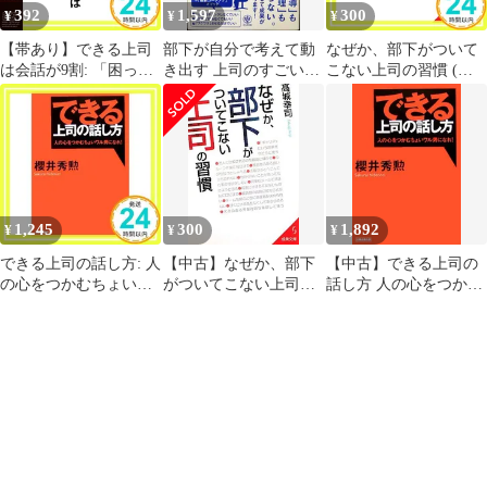
392
1,597
300
¥
¥
¥
【帯あり】できる上司
部下が自分で考えて動
なぜか、部下がついて
は会話が9割: 「困った
き出す 上司のすごいひ
こない上司の習慣 (成
部下」が戦力に変わ
と言
美文庫 た- 20-1) [Dec
る、コーチングのスゴ
01， 2010] 高城 幸司
技 (単行本) 林 健太郎
_03
_08
1,245
300
1,892
¥
¥
¥
できる上司の話し方: 人
【中古】なぜか、部下
【中古】できる上司の
の心をつかむちょいワ
がついてこない上司の
話し方 人の心をつかむ
ル男になれ! 櫻井 秀勲
習慣 (成美文庫)
ちょいワル男になれ!
_02