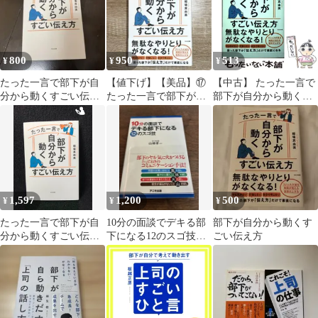
800
950
513
¥
¥
¥
たった一言で部下が自
【値下げ】【美品】⑰
【中古】 たった一言で
分から動くすごい伝え
たった一言で部下が自
部下が自分から動くす
方 稲場真由美
分から動くすごい伝え
ごい伝え方 / 稲場 真由
方 稲場真由美
美 / ＷＡＶＥ出版
1,597
1,200
500
¥
¥
¥
たった一言で部下が自
10分の面談でデキる部
部下が自分から動くす
分から動くすごい伝え
下になる12のスゴ技
ごい伝え方
方
1on1