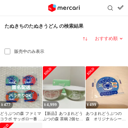
たぬきちのたぬきうどん の検索結果
並び替え
販売中のみ表示
477
4,999
499
¥
¥
¥
どうぶつの森 ファミマ
【新品】あつまれどう
あつまれどうぶつの
コラボ サッポロ一番 た
ぶつの森 茶碗 2個セッ
森 オリジナルシー
ぬきちのたぬきうどん
ト しずえ たぬきち
ル ミッチェル