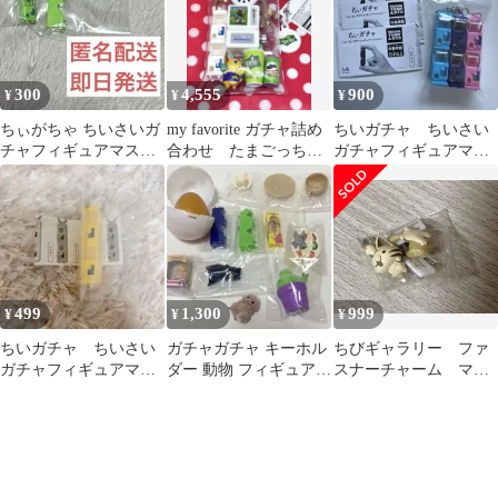
300
4,555
900
¥
¥
¥
ちぃがちゃ ちいさいガ
my favorite ガチャ詰め
ちいガチャ ちいさい
チャフィギュアマスコ
合わせ たまごっち
ガチャフィギュアマス
ット
カードダス クレーン
コット
ゲーム
499
1,300
999
¥
¥
¥
ちいガチャ ちいさい
ガチャガチャ キーホル
ちびギャラリー ファ
ガチャフィギュアマス
ダー 動物 フィギュア
スナーチャーム マス
コット キーホルダー
まとめ売り①
コット ガチャ