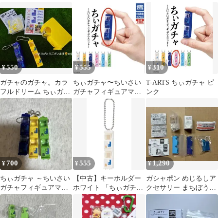
コット〜 白 ピンク
コット タカラトミー
コット〜 白
4点セット
550
555
310
¥
¥
¥
ガチャのガチャ。カラ
ちぃガチャ〜ちいさい
T-ARTS ちぃガチャ ピ
フルドリーム ちぃガチ
ガチャフィギュアマス
ンク
ャちいさいガチャフィ
コット〜【ネイビーブ
ギュアマスコット
ルー】
700
555
1,290
¥
¥
¥
ちぃガチャ ～ちいさい
【中古】キーホルダー
ガシャポン めじるしア
ガチャフィギュアマス
ホワイト 「ちぃガチャ
クセサリー まちぼうけ
コット～
～ちいさいガチャフィ
ちぃガチャ ガチャ
ギュアマスコット～」