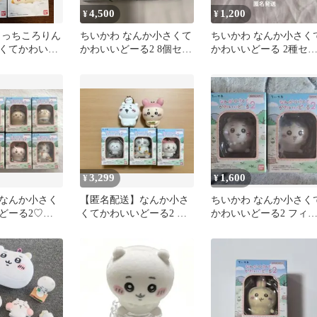
4,500
1,200
¥
¥
もっちころりん
ちいかわ なんか小さくて
ちいかわ なんか小さく
くてかわいい
かわいいどーる2 8個セッ
かわいいどーる 2種セ
さぎ シーサー
ト
ト
3,299
1,600
¥
¥
なんか小さく
【匿名配送】なんか小さ
ちいかわ なんか小さく
どーる2♡フ
くてかわいいどーる2 な
かわいいどーる2 フィ
ど5点セット【新品未開
ュア 2種セット
封】