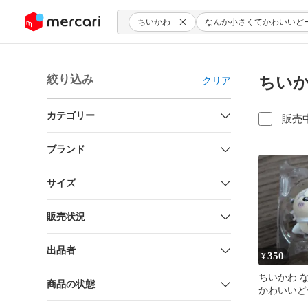
ンツにスキップ
ちいかわ
なんか小さくてかわいいど
絞り込み
ちいか
クリア
カテゴリー
販売
ブランド
サイズ
販売状況
出品者
350
¥
ちいかわ 
商品の状態
かわいいど
コ