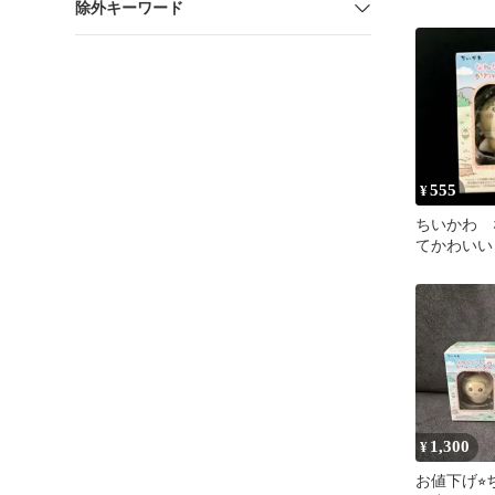
除外キーワード
ト
555
¥
ちいかわ 
てかわいい
ッコ）
1,300
¥
お値下げ⭐︎