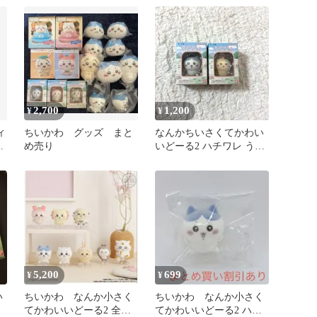
2,700
1,200
¥
¥
ィ
ちいかわ グッズ まと
なんかちいさくてかわい
こ
め売り
いどーる2 ハチワレ うさ
く
ぎ セット
5,200
699
¥
¥
い
ちいかわ なんか小さく
ちいかわ なんか小さく
てかわいいどーる2 全
てかわいいどーる2 ハチ