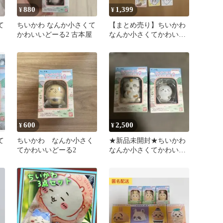
880
1,399
¥
¥
て
ちいかわ なんか小さくて
【まとめ売り】ちいかわ
ッ
かわいいどーる2 古本屋
なんか小さくてかわいい
どーる バラエティカード
、シール
600
2,500
¥
¥
て
ちいかわ なんか小さく
★新品未開封★ちいかわ
ギ
てかわいいどーる2
なんか小さくてかわいい
どーる２