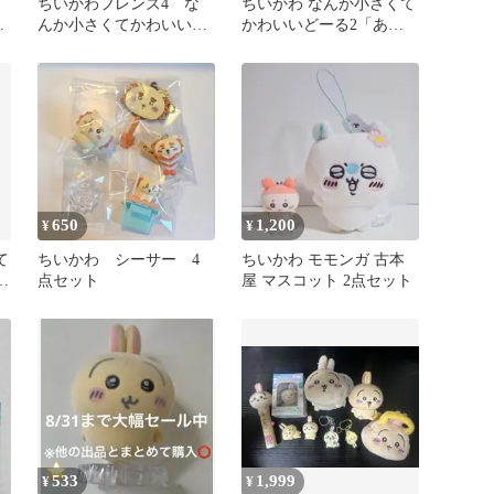
く
ちいかわフレンズ4 な
ちいかわ なんか小さくて
ッ
んか小さくてかわいいど
かわいいどーる2「あの
ーる2
こ」
650
1,200
¥
¥
て
ちいかわ シーサー 4
ちいかわ モモンガ 古本
2
点セット
屋 マスコット 2点セット
533
1,999
¥
¥