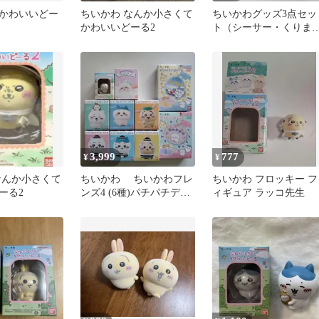
かわいいどー
ちいかわ なんか小さくて
ちいかわグッズ3点セッ
かわいいどーる2
ト（シーサー・くりま
じゅう）
3,999
777
¥
¥
なんか小さくて
ちいかわ ちいかわフレ
ちいかわ フロッキー フ
ーる2
ンズ4 (6種)パチパチデコ
ィギュア ラッコ先生
ネーム他 [全10種]