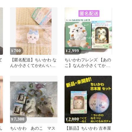
種 ８点 コンプリート
ワレ
700
2,999
¥
¥
て
【匿名配送】ちいかわ な
ちいかわフレンズ 【あの
んか小さくてかわいいど
こ】なんか小さくてかわ
ーる2 ハチワレ
いいどーる
7,300
2,000
¥
¥
ん
ちいかわ あのこ マス
【新品】ちいかわ 古本屋