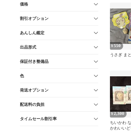
価格
割引オプション
あんしん鑑定
550
¥
出品形式
うさぎ ま
保証付き整備品
色
発送オプション
配送料の負担
2,300
¥
タイムセール割引率
ちいかわ 
かわいいど