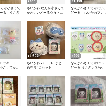
888
1,100
¥
¥
なんか小さくて
ちいかわ なんか小さくて
なんか小さくてかわい
ーる うさぎ
かわいいどーる☆うさぎ
どーる ちいかわフレ
☆2種セット
ズ2 ハチワレ 2個セッ
1,699
700
¥
¥
ロッキードー
ちいかわ ハチワレ まと
なんか小さくてかわい
小さくてかわ
め売り4点セット
どーる うさぎ パジャマ
&2
セット売り