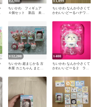
2,980
1,099
¥
¥
い
ちいかわ フィギュア
ちいかわ なんか小さくて
ン
４個セット 新品 未開
かわいいどーるハチワレ
ト
封品 ちいかわフレンズ
どーる2 ラッコ 2個セッ
2他
ト
12,200
400
¥
¥
い
ちいかわ 超まじかる 古
ちいかわ なんか小さくて
本屋 カニちゃん まとめ
かわいいどーる２ ラッ
売り
コ