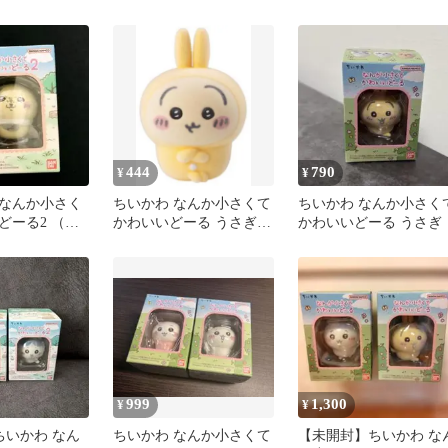
屋
ガ2個セット「箱無しの
場合」
444
790
¥
¥
なんか小さく
ちいかわ なんか小さくて
ちいかわ なんか小さく
どーる2 （ラ
かわいいどーる うさぎ
かわいいどーる うさぎ
フロッキー フィギュア
999
1,300
¥
¥
ちいかわ なん
ちいかわ なんか小さくて
【未開封】ちいかわ な