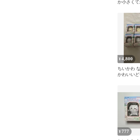
か小さくて
る2 うさ
セット
4,800
¥
ちいかわ 
かわいいど
外箱付き
777
¥