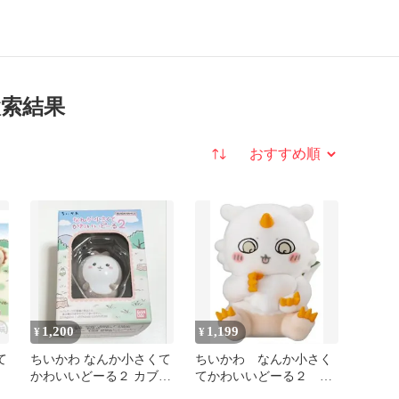
検索結果
並び替え
1,200
1,199
¥
¥
て
ちいかわ なんか小さくて
ちいかわ なんか小さく
かわいいどーる２ カブト
てかわいいどーる２
ムシ
８．あのこ