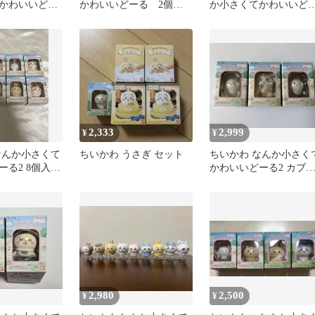
かわいいどー
かわいいどーる 2個セ
か小さくてかわいいど
ぎ、ハチワレ2個
ット
る ちいかわ うさぎ
2,333
2,999
¥
¥
なんか小さくて
ちいかわ うさぎ セット
ちいかわ なんか小さく
ーる2 8個入り
かわいいどーる2 カブ
ムシ あのこ
2,980
2,500
¥
¥