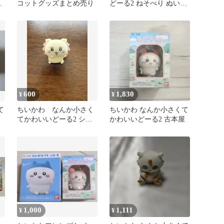
ー
コットグッズまとめ売り
どーる2 ねそべり ぬいぐ
るみガチャ セット
600
1,830
¥
¥
て
ちいかわ なんか小さく
ちいかわ なんか小さくて
ト
てかわいいどーる2 シー
かわいいどーる2 古本屋
サー
1,000
1,111
¥
¥