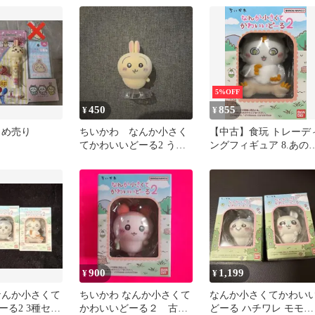
5%OFF
450
855
¥
¥
とめ売り
ちいかわ なんか小さく
【中古】食玩 トレーデ
てかわいいどーる2 うさ
ングフィギュア 8.あの
ぎ
「ちいかわ なんか小さ
てかわいいどーる2」
900
1,199
¥
¥
なんか小さくて
ちいかわ なんか小さくて
なんか小さくてかわい
ーる2 3種セッ
かわいいどーる２ 古本
どーる ハチワレ モモン